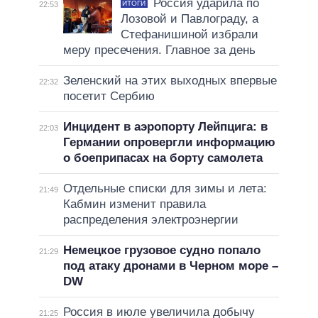
Россия ударила по
ИТОГИ
22:53
Лозовой и Павлограду, а
Стефанишиной избрали
меру пресечения. Главное за день
Зеленский на этих выходных впервые
22:32
посетит Сербию
Инцидент в аэропорту Лейпцига: в
22:03
Германии опровергли информацию
о боеприпасах на борту самолета
Отдельные списки для зимы и лета:
21:49
Кабмин изменит правила
распределения электроэнергии
Немецкое грузовое судно попало
21:29
под атаку дронами в Черном море –
DW
Россия в июле увеличила добычу
21:25