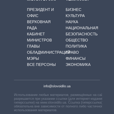
ПРЕЗИДЕНТ И
БИЗНЕС
ОФИС
КУЛЬТУРА
ВЕРХОВНАЯ
НАУКА
РАДА
НАЦИОНАЛЬНАЯ
КАБИНЕТ
БЕЗОПАСНОСТЬ
МИНИСТРОВ
ОБЩЕСТВО
ГЛАВЫ
ПОЛИТИКА
ОБЛАДМИНИСТРАЦИЙ
ПРАВО
МЭРЫ
ФИНАНСЫ
ВСЕ ПЕРСОНЫ
ЭКОНОМИКА
info@slovoidilo.ua
Использование любых материалов, размещённых на сайте,
разрешается при указании ссылки (для интернет-изданий —
гиперссылки) на www.slovoidilo.ua. Ссылка (гиперссылка)
обязательна вне зависимости от полного либо частичного
использования материалов.