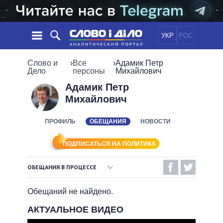
УКР
РОС
НОВОСТИ
Слово и
›
Все
›
Адамик Петр
Дело
персоны
Михайлович
ОБЕЩАНИЯ
ЛЕНТА
ПОЛИТИКА
Адамик Петр
Михайлович
СОБЫТИЯ
ЭКОНОМИКА
ПОЛИТИКИ
СТАТЬИ
ОБЩЕСТВО
ПРОФИЛЬ
ОБЕЩАНИЯ
НОВОСТИ
ИНФОГРАФИКА
МНЕНИЯ
МИР
ВСЕ ПОЛИТИКИ
ОБЗОРЫ
ПРЕЗИДЕНТ И ОФИС
ПОДПИСАТЬСЯ НА ПОЛИТИКА
ВИДЕО
ДАЙДЖЕСТЫ
ВЕРХОВНАЯ РАДА
ОБЕЩАНИЯ В ПРОЦЕССЕ
ПОДДЕРЖАТЬ
КАБИНЕТ МИНИСТРОВ
ВЫПОЛНЕННЫЕ ОБЕЩАНИЯ
ГЛАВЫ ОБЛАДМИНИСТРАЦИЙ
Обещаний не найдено.
СРАВНЕНИЕ ПОЛИТИКОВ
МЭРЫ
НЕВЫПОЛНЕННЫЕ ОБЕЩАНИЯ
АКТУАЛЬНОЕ ВИДЕО
ВСЕ ПЕРСОНЫ
ОБЕЩАНИЯ В ПРОЦЕССЕ