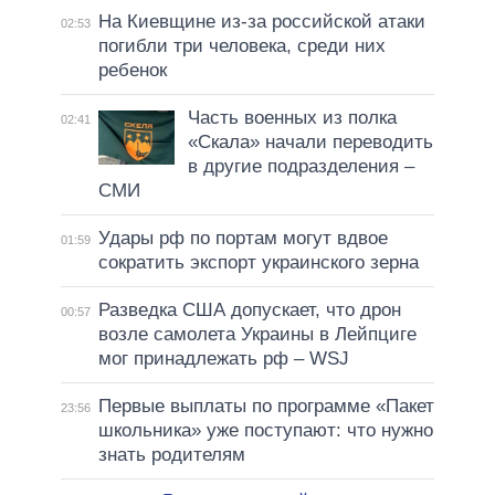
На Киевщине из-за российской атаки
02:53
погибли три человека, среди них
ребенок
Часть военных из полка
02:41
«Скала» начали переводить
в другие подразделения –
СМИ
Удары рф по портам могут вдвое
01:59
сократить экспорт украинского зерна
Разведка США допускает, что дрон
00:57
возле самолета Украины в Лейпциге
мог принадлежать рф – WSJ
Первые выплаты по программе «Пакет
23:56
школьника» уже поступают: что нужно
знать родителям