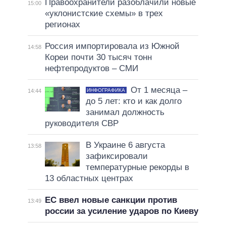
Правоохранители разоблачили новые
15:00
«уклонистские схемы» в трех
регионах
Россия импортировала из Южной
14:58
Кореи почти 30 тысяч тонн
нефтепродуктов – СМИ
От 1 месяца –
ИНФОГРАФИКА
14:44
до 5 лет: кто и как долго
занимал должность
руководителя СВР
В Украине 6 августа
13:58
зафиксировали
температурные рекорды в
13 областных центрах
ЕС ввел новые санкции против
13:49
россии за усиление ударов по Киеву