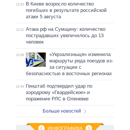
В Киеве возросло количество
13:33
погибших в результате российской
атаки 5 августа
Атака рф на Сумщину: количество
13:22
пострадавших увеличилось до 13
человек
«Укрзализныця» изменила
12:58
маршруты ряда поездов из-
за ситуации с
безопасностью в восточных регионах
Генштаб подтвердил удар по
12:49
аэродрому «Гвардейское» и
поражение РЛС в Оленевке
Больше новостей
ИНФОГРАФИКА