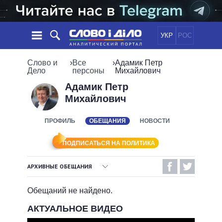
УКР
РОС
НОВОСТИ
Слово и
›
Все
›
Адамик Петр
Дело
персоны
Михайлович
ОБЕЩАНИЯ
ЛЕНТА
ПОЛИТИКА
Адамик Петр
Михайлович
СОБЫТИЯ
ЭКОНОМИКА
ПОЛИТИКИ
СТАТЬИ
ОБЩЕСТВО
ПРОФИЛЬ
ОБЕЩАНИЯ
НОВОСТИ
ИНФОГРАФИКА
МНЕНИЯ
МИР
ВСЕ ПОЛИТИКИ
ОБЗОРЫ
ПРЕЗИДЕНТ И ОФИС
ПОДПИСАТЬСЯ НА ПОЛИТИКА
ВИДЕО
ДАЙДЖЕСТЫ
ВЕРХОВНАЯ РАДА
АРХИВНЫЕ ОБЕЩАНИЯ
ПОДДЕРЖАТЬ
КАБИНЕТ МИНИСТРОВ
ВЫПОЛНЕННЫЕ ОБЕЩАНИЯ
ГЛАВЫ ОБЛАДМИНИСТРАЦИЙ
Обещаний не найдено.
СРАВНЕНИЕ ПОЛИТИКОВ
МЭРЫ
НЕВЫПОЛНЕННЫЕ ОБЕЩАНИЯ
АКТУАЛЬНОЕ ВИДЕО
ВСЕ ПЕРСОНЫ
ОБЕЩАНИЯ В ПРОЦЕССЕ