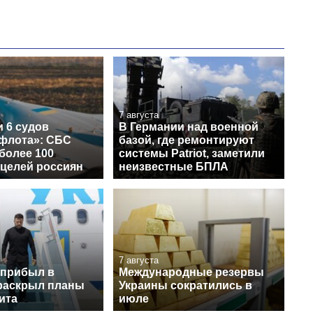
7 августа
 6 судов
В Германии над военной
 флота»: СБС
базой, где ремонтируют
более 100
системы Patriot, заметили
 целей россиян
неизвестные БПЛА
7 августа
 прибыл в
Международные резервы
раскрыл планы
Украины сократились в
ита
июле