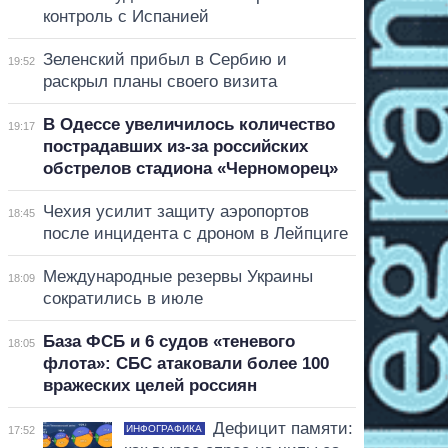
контроль с Испанией
Зеленский прибыл в Сербию и
19:52
раскрыл планы своего визита
В Одессе увеличилось количество
19:17
пострадавших из-за российских
обстрелов стадиона «Черноморец»
Чехия усилит защиту аэропортов
18:45
после инцидента с дроном в Лейпциге
Международные резервы Украины
18:09
сократились в июле
База ФСБ и 6 судов «теневого
18:05
флота»: СБС атаковали более 100
вражеских целей россиян
Дефицит памяти:
ИНФОГРАФИКА
17:52