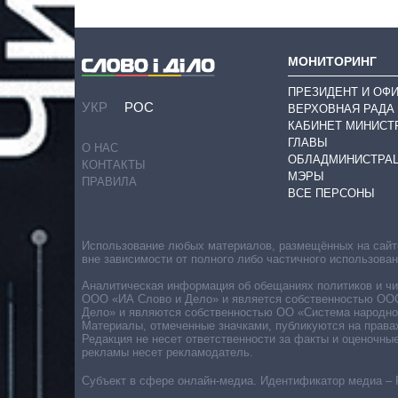
МОНИТОРИНГ
ПРЕЗИДЕНТ И ОФ
УКР
РОС
ВЕРХОВНАЯ РАДА
КАБИНЕТ МИНИСТ
ГЛАВЫ
О НАС
ОБЛАДМИНИСТРА
КОНТАКТЫ
МЭРЫ
ПРАВИЛА
ВСЕ ПЕРСОНЫ
Использование любых материалов, размещённых на сайте,
вне зависимости от полного либо частичного использова
Аналитическая информация об обещаниях политиков и чин
ООО «ИА Слово и Дело» и является собственностью ООО 
Дело» и являются собственностью ОО «Система народног
Материалы, отмеченные значками, публикуются на права
Редакция не несет ответственности за факты и оценочны
рекламы несет рекламодатель.
Субъект в сфере онлайн-медиа. Идентификатор медиа – 