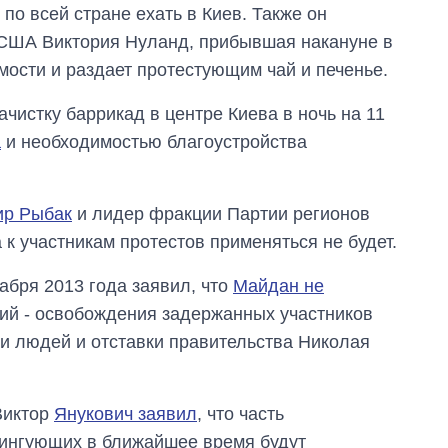
по всей стране ехать в Киев. Также он
я США Виктория Нуланд, прибывшая накануне в
мости и раздает протестующим чай и печенье.
чистку баррикад в центре Киева в ночь на 11
а
и необходимостью благоустройства
р Рыбак
и лидер фракции Партии регионов
к участникам протестов применяться не будет.
абря 2013 года заявил, что
Майдан не
ий - освобождения задержанных участников
Дефицит памяти:
как вырос спрос
ии людей и отставки правительства Николая
на чипы за
последние годы и
что прогнозируют
Виктор
Янукович заявил
, что часть
на 2027-й
ингующих в ближайшее время будут