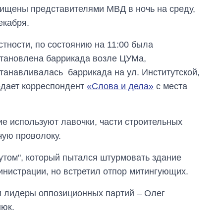
ищены представителями МВД в ночь на среду,
екабря.
стности, по состоянию на 11:00 была
тановлена баррикада возле ЦУМа,
танавливалась баррикада на ул. Институтской,
дает корреспондент
«Слова и дела»
с места
е используют лавочки, части строительных
чую проволоку.
кутом", который пытался штурмовать здание
инистрации, но встретил отпор митингующих.
и лидеры оппозиционных партий – Олег
нюк.