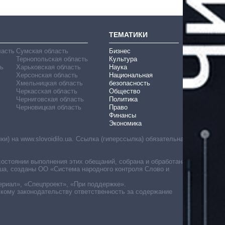
ТЕМАТИКИ
ласть
Сумская область
Бизнес
Тернопольская область
Культура
ь
Харьковская область
Наука
Херсонская область
Национальная
Хмельницкая область
безопасность
Черкасская область
Общество
Черниговская область
Политика
Черновицкая область
Право
Финансы
Экономика
) на www.slovoidilo.ua. Ссылка (гиперссылка) обязательна
состоянии выполнения этих обещаний, собрана и обработана
ua, созданы ОО «Система народного контроля Слово и
ериал», «Спецпроект», «При поддержке».
скому законодательству ответственность за содержание