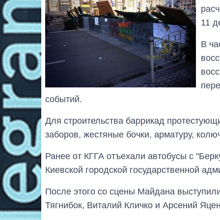
расч
11 д
В ча
восс
восс
пере
событий.
Для строительства баррикад протестующи
заборов, жестяные бочки, арматуру, колю
Ранее от КГГА отъехали автобусы с "Бер
Киевской городской государственной адм
После этого со сцены Майдана выступил
Тягнибок, Виталий Кличко и Арсений Яце