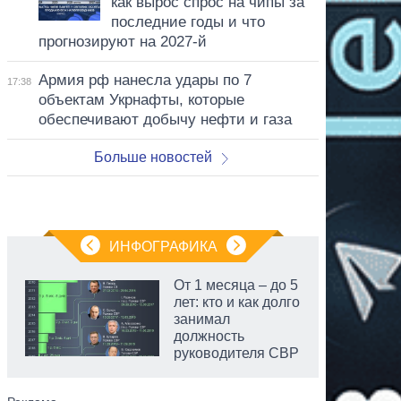
как вырос спрос на чипы за
последние годы и что
прогнозируют на 2027-й
Армия рф нанесла удары по 7
17:38
объектам Укрнафты, которые
обеспечивают добычу нефти и газа
Больше новостей
ИНФОГРАФИКА
От 1 месяца – до 5
лет: кто и как долго
занимал
должность
руководителя СВР