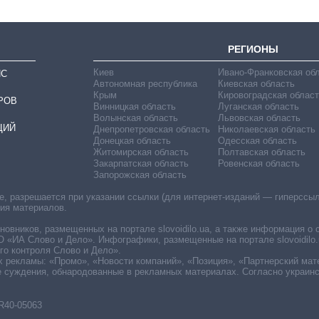
РЕГИОНЫ
Киев
Ивано-Франковская об
ИС
Автономная республика
Киевская область
Крым
Кировоградская област
РОВ
Винницкая область
Луганская область
Волынская область
Львовская область
ЦИЙ
Днепропетровская область
Николаевская область
Донецкая область
Одесская область
Житомирская область
Полтавская область
Закарпатская область
Ровенская область
Запорожская область
 разрешается при указании ссылки (для интернет-изданий — гиперссылки
ния материалов.
овников, размещенных на портале slovoidilo.ua, а также информация о 
«ИА Слово и Дело». Инфографики, размещенные на портале slovoidilo.
о контроля Слово и Дело».
х рекламы: «Промо», «Новости компаний», «Позиция», «Партнерский мат
е суждения, обнародованные в рекламных материалах. Согласно украин
R40-05063