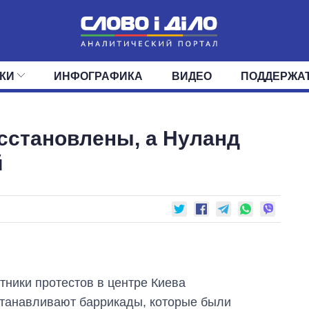
КИ
ИНФОГРАФИКА
ВИДЕО
ПОДДЕРЖА
ИС
ЛЕНТА
ВЕРХОВНАЯ РАДА
СОБЫТИЯ
СТАТЬИ
КАБИНЕТ МИНИСТРОВ
МНЕНИЯ
ОБЗОРЫ
ГЛАВЫ ОБЛАДМИНИ
ДАЙДЖЕСТЫ
сстановлены, а Нуланд
ПОЛИТИКА
ДЕПУТАТЫ
ЭКОНОМИКА
КОМИТЕТЫ
ФРАКЦИИ
ОБЩЕСТВО
ОКРУГА
МИР
й
тники протестов в центре Киева
танавливают баррикады, которые были