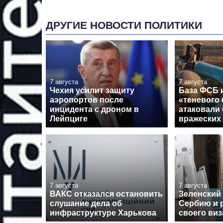
ДРУГИЕ НОВОСТИ ПОЛИТИКИ
7 августа
7 августа
Чехия усилит защиту
База ФСБ и
аэропортов после
«теневого
инцидента с дроном в
атаковали 
Лейпциге
вражеских
7 августа
7 августа
ВАКС отказался остановить
Зеленский
слушание дела об
Сербию и 
инфраструктуре Харькова
своего виз