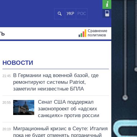
УКР
РОС
Сравнение
ТЬ
политиков
СТРАЦИЙ
МЭРЫ
ВСЕ ПЕРСОНЫ
НОВОСТИ
В Германии над военной базой, где
21:45
ремонтируют системы Patriot,
заметили неизвестные БПЛА
Сенат США поддержал
20:55
законопроект об «адских
санкциях» против россии
Миграционный кризис в Сеуте: Италия
20:19
пока не будет отменять пограничный