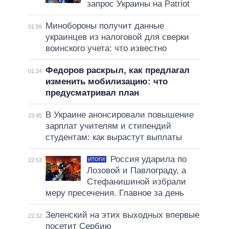
запрос Украины на Patriot
Минобороны получит данные
01:59
украинцев из налоговой для сверки
воинского учета: что известно
Федоров раскрыл, как предлагал
01:24
изменить мобилизацию: что
предусматривал план
В Украине анонсировали повышение
23:45
зарплат учителям и стипендий
студентам: как вырастут выплаты
Россия ударила по
ИТОГИ
22:53
Лозовой и Павлограду, а
Стефанишиной избрали
меру пресечения. Главное за день
Зеленский на этих выходных впервые
22:32
посетит Сербию