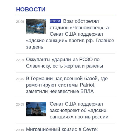
НОВОСТИ
Враг обстрелял
ИТОГИ
23:09
стадион «Черноморец», а
Сенат США поддержал
«адские санкции» против рф. Главное
за день
Оккупанты ударили из РСЗО по
22:29
Славянску, есть жертва и ранены
В Германии над военной базой, где
21:45
ремонтируют системы Patriot,
заметили неизвестные БПЛА
Сенат США поддержал
20:55
законопроект об «адских
санкциях» против россии
Миграционный кризис в Сеуте:
20:19