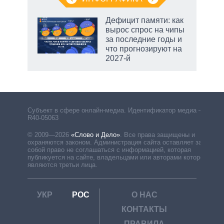
Дефицит памяти: как
вырос спрос на чипы
за последние годы и
что прогнозируют на
2027-й
Субъект в сфере онлайн-медиа. Идентификатор медиа –
R40-05063
© 2009—2026
«Слово и Дело»
.
Все права защищены и
охраняются законом. Администрация сайта оставляет за
собой право не соглашаться с информацией, которая
публикуется на сайте, владельцами или авторами которой
являются третьи лица.
УКР
РОС
О НАС
КОНТАКТЫ
ПРАВИЛА