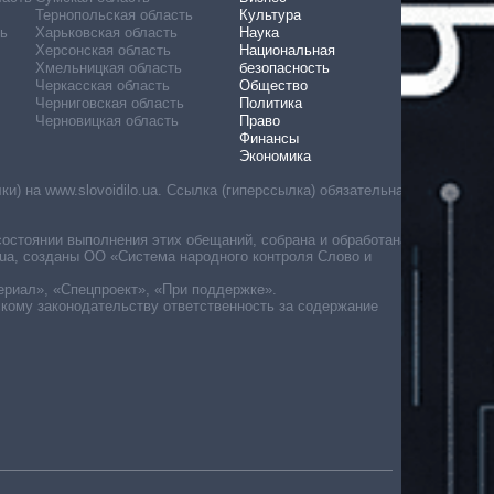
Тернопольская область
Культура
ь
Харьковская область
Наука
Херсонская область
Национальная
Хмельницкая область
безопасность
Черкасская область
Общество
Черниговская область
Политика
Черновицкая область
Право
Финансы
Экономика
) на www.slovoidilo.ua. Ссылка (гиперссылка) обязательна
состоянии выполнения этих обещаний, собрана и обработана
ua, созданы ОО «Система народного контроля Слово и
ериал», «Спецпроект», «При поддержке».
скому законодательству ответственность за содержание