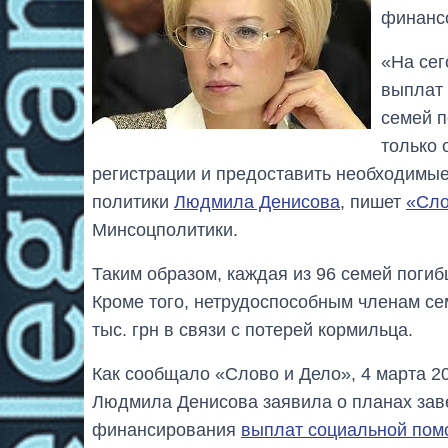
финансо
«На се
выплат 
семей 
только 
регистрации и предоставить необходимы
политики
Людмила Денисова
, пишет
«Сло
Минсоцполитики.
Таким образом, каждая из 96 семей погиб
Кроме того, нетрудоспособным членам се
тыс. грн в связи с потерей кормильца.
Как сообщало «Слово и Дело», 4 марта 2
Людмила Денисова заявила о планах зав
финансирования
выплат социальной по