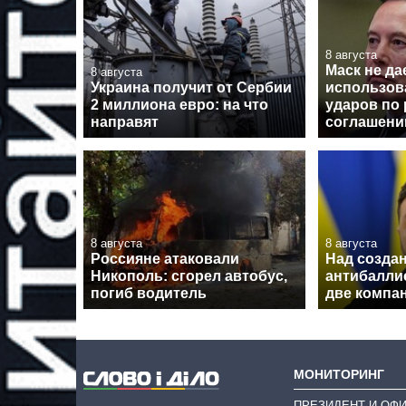
8 августа
Маск не да
8 августа
Украина получит от Сербии
использова
2 миллиона евро: на что
ударов по 
направят
соглашен
8 августа
8 августа
Россияне атаковали
Над созда
Никополь: сгорел автобус,
антибалли
погиб водитель
две компа
МОНИТОРИНГ
ПРЕЗИДЕНТ И ОФ