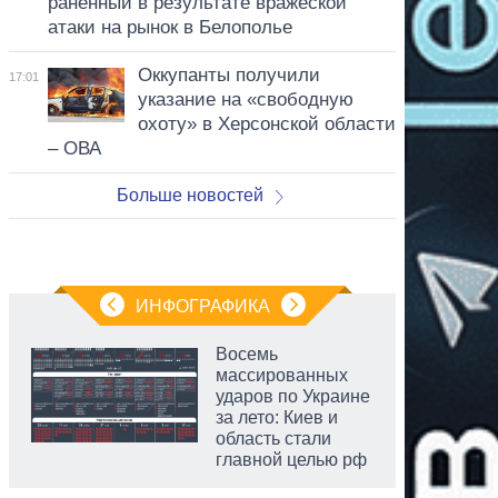
раненный в результате вражеской
атаки на рынок в Белополье
Оккупанты получили
17:01
указание на «свободную
охоту» в Херсонской области
– ОВА
Больше новостей
ИНФОГРАФИКА
Восемь
массированных
ударов по Украине
за лето: Киев и
область стали
главной целью рф
аспирант