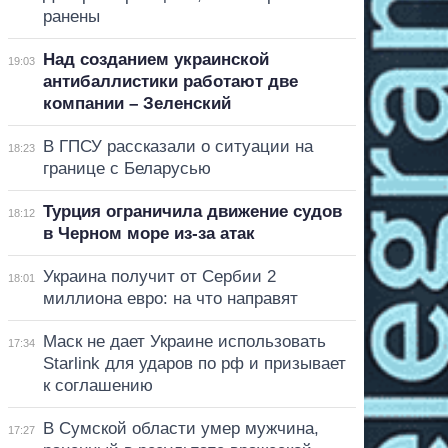
ранены
Над созданием украинской
19:03
антибаллистики работают две
компании – Зеленский
В ГПСУ рассказали о ситуации на
18:23
границе с Беларусью
Турция ограничила движение судов
18:12
в Черном море из-за атак
Украина получит от Сербии 2
18:01
миллиона евро: на что направят
Маск не дает Украине использовать
17:34
Starlink для ударов по рф и призывает
к соглашению
В Сумской области умер мужчина,
17:27