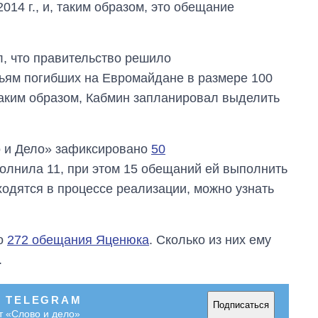
2014 г., и, таким образом, это обещание
, что правительство решило
ьям погибших на Евромайдане в размере 100
ким образом, Кабмин запланировал выделить
о и Дело» зафиксировано
50
олнила 11, при этом 15 обещаний ей выполнить
ходятся в процессе реализации, можно узнать
Сколько
но
272 обещания Яценюка
. Сколько из них ему
картофеля
выращивали в
.
Украине до и во
время большой
войны
В TELEGRAM
Подписаться
т «Слово и дело»