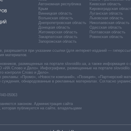
Автономная республика
Киевская область
Крым
Кировоградская област
РОВ
Винницкая область
Луганская область
Волынская область
Львовская область
ЦИЙ
Днепропетровская область
Николаевская область
Донецкая область
Одесская область
Житомирская область
Полтавская область
Закарпатская область
Ровенская область
Запорожская область
 разрешается при указании ссылки (для интернет-изданий — гиперссылки
ния материалов.
овников, размещенных на портале slovoidilo.ua, а также информация о 
«ИА Слово и Дело». Инфографики, размещенные на портале slovoidilo.
о контроля Слово и Дело».
х рекламы: «Промо», «Новости компаний», «Позиция», «Партнерский мат
е суждения, обнародованные в рекламных материалах. Согласно украин
R40-05063
раняются законом. Администрация сайта
, которая публикуется на сайте, владельцами