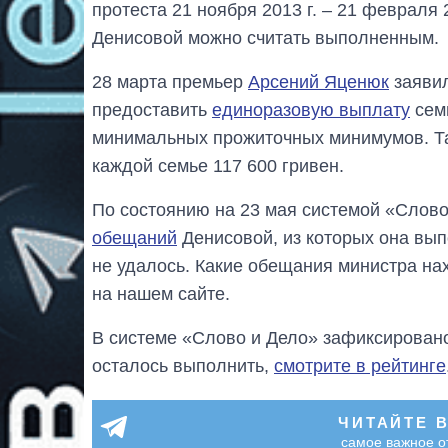
протеста 21 ноября 2013 г. – 21 февраля 
Денисовой можно считать выполненным.
28 марта премьер
Арсений Яценюк
заявил
предоставить
единоразовую выплату
сем
минимальных прожиточных минимумов. Та
каждой семье 117 600 гривен.
По состоянию на 23 мая системой «Слов
обещаний
Денисовой, из которых она вып
не удалось. Какие обещания министра на
на нашем сайте.
В системе «Слово и Дело» зафиксирова
осталось выполнить,
смотрите в рейтинге
ЧИТАЙТЕ 
самое важное о