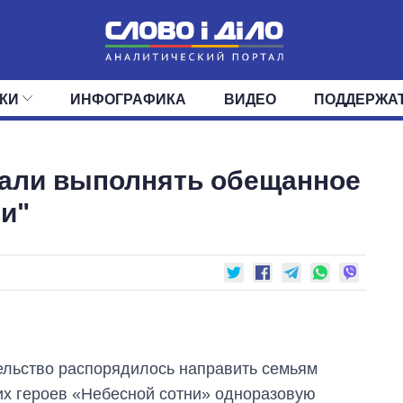
КИ
ИНФОГРАФИКА
ВИДЕО
ПОДДЕРЖА
ИС
ЛЕНТА
ВЕРХОВНАЯ РАДА
СОБЫТИЯ
СТАТЬИ
КАБИНЕТ МИНИСТРОВ
МНЕНИЯ
ОБЗОРЫ
ГЛАВЫ ОБЛАДМИНИ
ДАЙДЖЕСТЫ
чали выполнять обещанное
ПОЛИТИКА
ДЕПУТАТЫ
ЭКОНОМИКА
КОМИТЕТЫ
ФРАКЦИИ
ОБЩЕСТВО
ОКРУГА
МИР
и"
льство распорядилось направить семьям
х героев «Небесной сотни» одноразовую