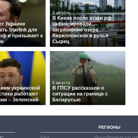
8 августа
В Киеве после атаки рф
ет Украине
зафиксировали
ть Starlink для
загрязнение озера
рф и призывает к
Кирилловское и ручья
ию
Сырец
8 августа
нием украинской
В ГПСУ рассказали о
стики работают
ситуации на границе с
нии – Зеленский
Беларусью
РЕГИОНЫ
Киев
Ивано-Франковская об
ИС