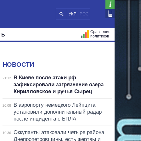
УКР
РОС
Сравнение
ТЬ
политиков
СТРАЦИЙ
МЭРЫ
ВСЕ ПЕРСОНЫ
НОВОСТИ
В Киеве после атаки рф
21:12
зафиксировали загрязнение озера
Кирилловское и ручья Сырец
В аэропорту немецкого Лейпцига
20:08
установили дополнительный радар
после инцидента с БПЛА
Оккупанты атаковали четыре района
19:36
Днепропетровщины, есть жертвы и