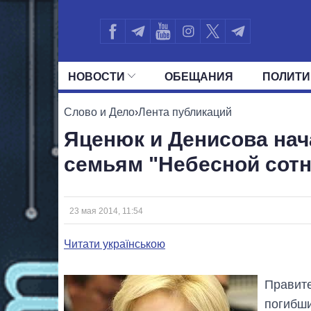
НОВОСТИ
ОБЕЩАНИЯ
ПОЛИТИ
ВСЕ ПОЛИТИКИ
ПРЕЗИДЕНТ И ОФ
Слово и Дело
›
Лента публикаций
Яценюк и Денисова на
семьям "Небесной сотн
23 мая 2014, 11:54
Читати українською
Правите
погибши