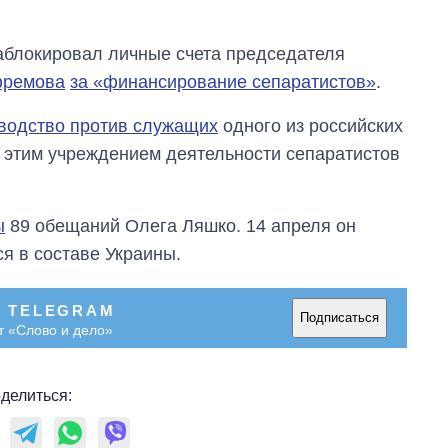
аблокировал личные счета председателя
фремова
за «финансирование сепаратистов»
.
водство против служащих
одного из российских
 этим учреждением деятельности сепаратистов
ы
89 обещаний Олега Ляшко. 14 апреля он
я в составе Украины.
В TELEGRAM
Подписаться
т «Слово и дело»
Как изменился
бюджет
Министерства
делиться:
обороны за 13 лет
войны с россией