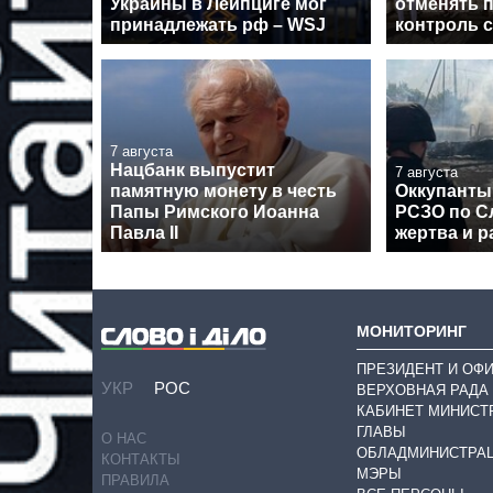
Украины в Лейпциге мог
отменять 
принадлежать рф – WSJ
контроль 
7 августа
Нацбанк выпустит
7 августа
памятную монету в честь
Оккупанты
Папы Римского Иоанна
РСЗО по Сл
Павла II
жертва и 
МОНИТОРИНГ
ПРЕЗИДЕНТ И ОФ
УКР
РОС
ВЕРХОВНАЯ РАДА
КАБИНЕТ МИНИСТ
ГЛАВЫ
О НАС
ОБЛАДМИНИСТРА
КОНТАКТЫ
МЭРЫ
ПРАВИЛА