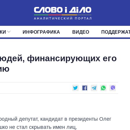
КИ
ИНФОГРАФИКА
ВИДЕО
ПОДДЕРЖА
ИС
ЛЕНТА
ВЕРХОВНАЯ РАДА
СОБЫТИЯ
СТАТЬИ
КАБИНЕТ МИНИСТРОВ
МНЕНИЯ
ОБЗОРЫ
ГЛАВЫ ОБЛАДМИНИ
ДАЙДЖЕСТЫ
людей, финансирующих его
ПОЛИТИКА
ДЕПУТАТЫ
ЭКОНОМИКА
КОМИТЕТЫ
ФРАКЦИИ
ОБЩЕСТВО
ОКРУГА
МИР
ию
родный депутат, кандидат в президенты Олег
шко не стал скрывать имен лиц,