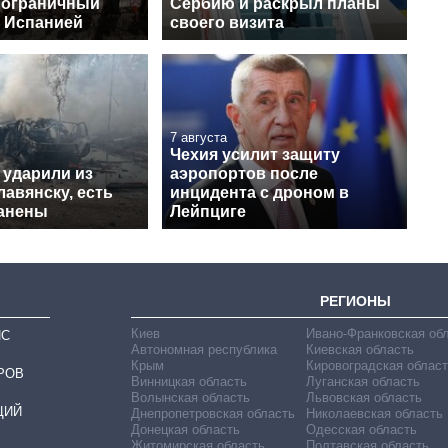
пограничный
Сербию и раскрыл планы
с Испанией
своего визита
7 августа
Чехия усилит защиту
 ударили из
аэропортов после
авянску, есть
инцидента с дроном в
ранены
Лейпциге
РЕГИОНЫ
Киев
Ивано-Франковская об
ИС
Автономная республика
Киевская область
Крым
Кировоградская област
РОВ
Винницкая область
Луганская область
Волынская область
Львовская область
ЦИЙ
Днепропетровская область
Николаевская область
Донецкая область
Одесская область
Житомирская область
Полтавская область