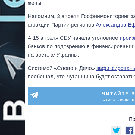
жены.
Напомним, 3 апреля Госфинмониторинг з
фракции Партии регионов
Александра Е
А 15 апреля СБУ начала уголовное
произ
банков по подозрению в финансировании
на востоке Украины.
Системой «Слово и Дело»
зафиксирован
пообещал, что Луганщина будет оставатьс
ЧИТАЙТЕ 
самое важное о
По