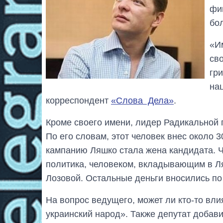
фи
бо
«И
св
гр
на
корреспондент
«Слова Дела»
.
Кроме своего имени, лидер Радикальной 
По его словам, этот человек внес около 
кампанию Ляшко стала жена кандидата. 
политика, человеком, вкладывающим в Л
Лозовой. Остальные деньги вносились по 
На вопрос ведущего, может ли кто-то влия
украинский народ». Также депутат добави