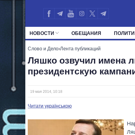
НОВОСТИ
ОБЕЩАНИЯ
ПОЛИТИ
ВСЕ ПОЛИТИКИ
ПРЕЗИДЕНТ И ОФ
Слово и Дело
›
Лента публикаций
Ляшко озвучил имена 
президентскую кампан
19 мая 2014, 10:18
Читати українською
На
Ля