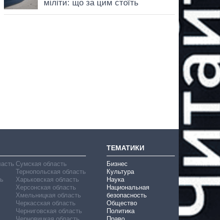
ТЕМАТИКИ
ласть
Сумская область
Бизнес
Тернопольская область
Культура
ь
Харьковская область
Наука
Херсонская область
Национальная
Хмельницкая область
безопасность
Черкасская область
Общество
Черниговская область
Политика
Черновицкая область
Право