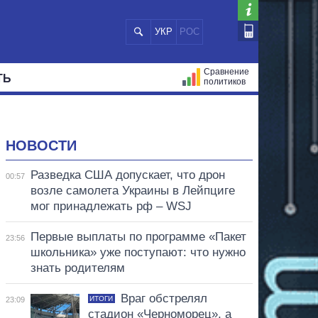
УКР
РОС
Сравнение
ТЬ
политиков
СТРАЦИЙ
МЭРЫ
ВСЕ ПЕРСОНЫ
НОВОСТИ
Разведка США допускает, что дрон
00:57
возле самолета Украины в Лейпциге
мог принадлежать рф – WSJ
Первые выплаты по программе «Пакет
23:56
школьника» уже поступают: что нужно
знать родителям
Враг обстрелял
ИТОГИ
23:09
стадион «Черноморец», а