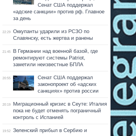
Сенат США поддержал
«адские санкции» против рф. Главное
за день
Оккупанты ударили из РСЗО по
22:29
Славянску, есть жертва и ранены
В Германии над военной базой, где
21:45
ремонтируют системы Patriot,
заметили неизвестные БПЛА
Сенат США поддержал
20:55
законопроект об «адских
санкциях» против россии
Миграционный кризис в Сеуте: Италия
20:19
пока не будет отменять пограничный
контроль с Испанией
Зеленский прибыл в Сербию и
19:52