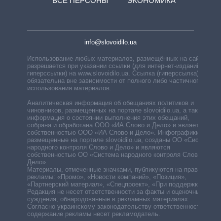
ВСЕ ПЕРСОНЫ
ЭКОНОМИКА
info@slovoidilo.ua
Использование любых материалов, размещённых на сайте,
разрешается при указании ссылки (для интернет-изданий —
гиперссылки) на www.slovoidilo.ua. Ссылка (гиперссылка)
обязательна вне зависимости от полного либо частичного
использования материалов.
Аналитическая информация об обещаниях политиков и
чиновников, размещенных на портале slovoidilo.ua, а также
информация о состоянии выполнения этих обещаний,
собрана и обработана ООО «ИА Слово и Дело» и является
собственностью ООО «ИА Слово и Дело». Инфографики,
размещенные на портале slovoidilo.ua, созданы ОО «Система
народного контроля Слово и Дело» и являются
собственностью ОО «Система народного контроля Слово и
Дело».
Материалы, отмеченные значками, публикуются на правах
рекламы: «Промо», «Новости компаний», «Позиция»,
«Партнерский материал», «Спецпроект», «При поддержке».
Редакция не несет ответственности за факты и оценочные
суждения, обнародованные в рекламных материалах.
Согласно украинскому законодательству ответственность за
содержание рекламы несет рекламодатель.