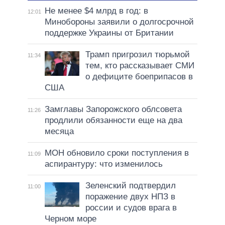
Не менее $4 млрд в год: в
12:01
Минобороны заявили о долгосрочной
поддержке Украины от Британии
Трамп пригрозил тюрьмой
11:34
тем, кто рассказывает СМИ
о дефиците боеприпасов в
США
Замглавы Запорожского облсовета
11:26
продлили обязанности еще на два
месяца
МОН обновило сроки поступления в
11:09
аспирантуру: что изменилось
Зеленский подтвердил
11:00
поражение двух НПЗ в
россии и судов врага в
Черном море