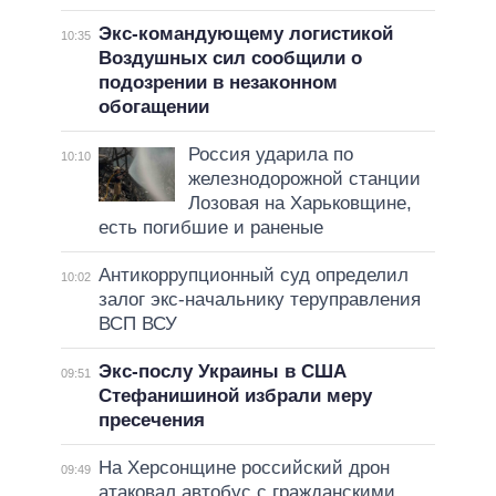
Экс-командующему логистикой
10:35
Воздушных сил сообщили о
подозрении в незаконном
обогащении
Россия ударила по
10:10
железнодорожной станции
Лозовая на Харьковщине,
есть погибшие и раненые
Антикоррупционный суд определил
10:02
залог экс-начальнику теруправления
ВСП ВСУ
Экс-послу Украины в США
09:51
Стефанишиной избрали меру
пресечения
На Херсонщине российский дрон
09:49
атаковал автобус с гражданскими,