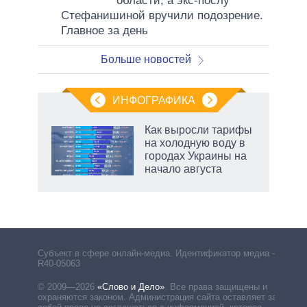
области, а экс-послу
Стефанишиной вручили подозрение.
Главное за день
Больше новостей
ИНФОГРАФИКА
Как выросли тарифы
на холодную воду в
ков
городах Украины на
 за
начало августа
ости
Субъект в сфере онлайн-медиа. Идентификатор медиа –
R40-05063
© 2009—2026
«Слово и Дело»
.
Все права защищены и
охраняются законом. Администрация сайта оставляет за