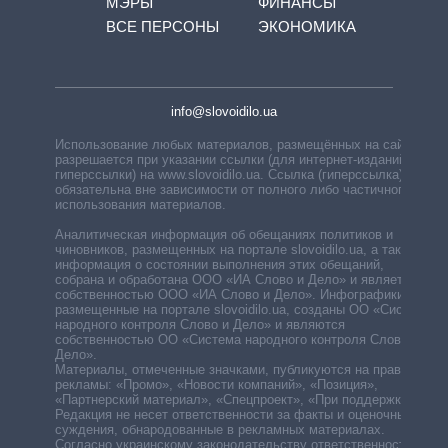
МЭРЫ
ФИНАНСЫ
ВСЕ ПЕРСОНЫ
ЭКОНОМИКА
info@slovoidilo.ua
Использование любых материалов, размещённых на сайте,
разрешается при указании ссылки (для интернет-изданий —
гиперссылки) на www.slovoidilo.ua. Ссылка (гиперссылка)
обязательна вне зависимости от полного либо частичного
использования материалов.
Аналитическая информация об обещаниях политиков и
чиновников, размещенных на портале slovoidilo.ua, а также
информация о состоянии выполнения этих обещаний,
собрана и обработана ООО «ИА Слово и Дело» и является
собственностью ООО «ИА Слово и Дело». Инфографики,
размещенные на портале slovoidilo.ua, созданы ОО «Система
народного контроля Слово и Дело» и являются
собственностью ОО «Система народного контроля Слово и
Дело».
Материалы, отмеченные значками, публикуются на правах
рекламы: «Промо», «Новости компаний», «Позиция»,
«Партнерский материал», «Спецпроект», «При поддержке».
Редакция не несет ответственности за факты и оценочные
суждения, обнародованные в рекламных материалах.
Согласно украинскому законодательству ответственность за