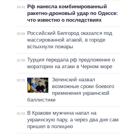
Рф нанесла комбинированный
04:41
ракетно-дроновый удар по Одессе:
что известно о последствиях
Российский Белгород оказался под
03:56
массированной атакой, в городе
вспыхнули пожары
Турция передала рф предложение о
02:58
моратории на атаки в Черном море
Зеленский назвал
02:31
возможные сроки боевого
применения украинской
баллистики
В Кракове мужчина напал на
01:53
украинскую пару, а через два дня сам
пришел в полицию