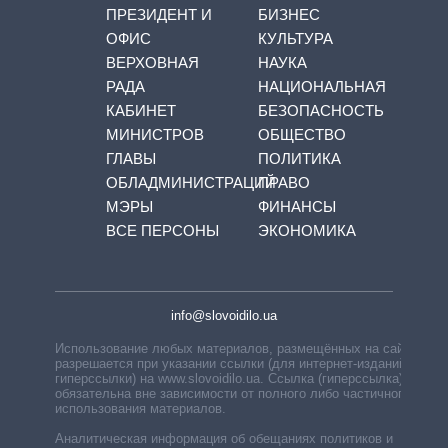
ПРЕЗИДЕНТ И
БИЗНЕС
ОФИС
КУЛЬТУРА
ВЕРХОВНАЯ
НАУКА
РАДА
НАЦИОНАЛЬНАЯ
КАБИНЕТ
БЕЗОПАСНОСТЬ
МИНИСТРОВ
ОБЩЕСТВО
ГЛАВЫ
ПОЛИТИКА
ОБЛАДМИНИСТРАЦИЙ
ПРАВО
МЭРЫ
ФИНАНСЫ
ВСЕ ПЕРСОНЫ
ЭКОНОМИКА
info@slovoidilo.ua
Использование любых материалов, размещённых на сайте,
разрешается при указании ссылки (для интернет-изданий —
гиперссылки) на www.slovoidilo.ua. Ссылка (гиперссылка)
обязательна вне зависимости от полного либо частичного
использования материалов.
Аналитическая информация об обещаниях политиков и