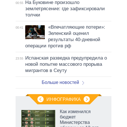
На Буковине произошло
00:55
землетрясение: где зафиксировали
толчки
«Впечатляющие потери»:
00:41
Зеленский оценил
результаты 40-дневной
операции против рф
Испанская разведка предупредила о
23:55
новой попытке массового прорыва
мигрантов в Сеуту
Больше новостей
ИНФОГРАФИКА
 как
Как изменился
чипы
бюджет
ды и
Министерства