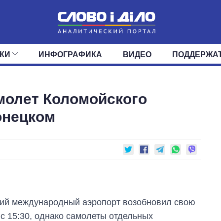
КИ
ИНФОГРАФИКА
ВИДЕО
ПОДДЕРЖА
ИС
ЛЕНТА
ВЕРХОВНАЯ РАДА
СОБЫТИЯ
СТАТЬИ
КАБИНЕТ МИНИСТРОВ
МНЕНИЯ
ОБЗОРЫ
ГЛАВЫ ОБЛАДМИНИ
ДАЙДЖЕСТЫ
амолет Коломойского
ПОЛИТИКА
ДЕПУТАТЫ
ЭКОНОМИКА
КОМИТЕТЫ
ФРАКЦИИ
ОБЩЕСТВО
ОКРУГА
МИР
онецком
ий международный аэропорт возобновил свою
 с 15:30, однако самолеты отдельных