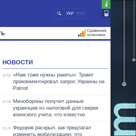
УКР
РОС
Сравнение
ТЬ
политиков
СТРАЦИЙ
МЭРЫ
ВСЕ ПЕРСОНЫ
НОВОСТИ
«Нам тоже нужны ракеты»: Трамп
02:59
прокомментировал запрос Украины на
Patriot
Минобороны получит данные
01:59
украинцев из налоговой для сверки
воинского учета: что известно
Федоров раскрыл, как предлагал
01:24
изменить мобилизацию: что