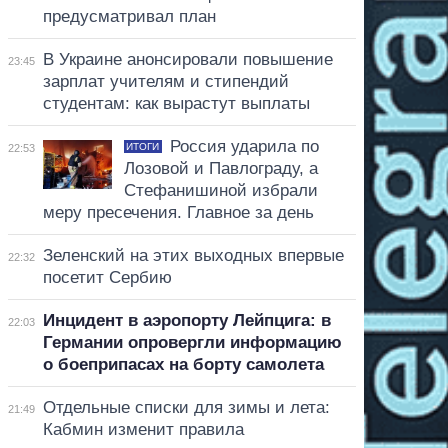
предусматривал план
В Украине анонсировали повышение
23:45
зарплат учителям и стипендий
студентам: как вырастут выплаты
Россия ударила по
ИТОГИ
22:53
Лозовой и Павлограду, а
Стефанишиной избрали
меру пресечения. Главное за день
Зеленский на этих выходных впервые
22:32
посетит Сербию
Инцидент в аэропорту Лейпцига: в
22:03
Германии опровергли информацию
о боеприпасах на борту самолета
Отдельные списки для зимы и лета:
21:49
Кабмин изменит правила