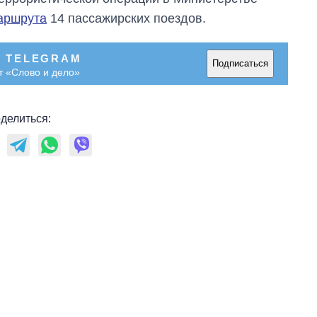
аршрута
14 пассажирских поездов.
В TELEGRAM
Подписаться
т «Слово и дело»
делиться:
Восемь
массированных
ударов по Украине
за лето: Киев и
область стали
главной целью рф