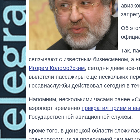
авиако
запрет
Об это
официа
Так, п
связывают с известным бизнесменом, а н
Игорем Коломойским
, сегодня днем ​​все
вылетели пассажиры еще нескольких перев
Госавиаслужбы действовал сегодня в теч
Напомним, несколькими часами ранее «Сл
аэропорт временно
прекратил прием и в
Государственной авиационной службы.
Кроме того, в Донецкой области сложила
транспортом: из-за проводимой там анти