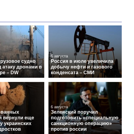
6 августа
грузовое судно
Россия в июле увеличила
 атаку дронами в
добычу нефти и газового
ре – DW
конденсата – СМИ
6 августа
ованных
Зеленский поручил
й вернули еще
подготовить «специальную
у украинских
санкционную операцию»
дростков
против россии