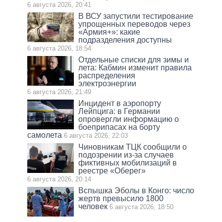
6 августа 2026, 20:41
В ВСУ запустили тестирование
упрощенных переводов через
«Армия+»: какие
подразделения доступны
6 августа 2026, 18:54
Отдельные списки для зимы и
лета: Кабмин изменит правила
распределения
электроэнергии
6 августа 2026, 21:49
Инцидент в аэропорту
Лейпцига: в Германии
опровергли информацию о
боеприпасах на борту
самолета
6 августа 2026, 22:03
Чиновникам ТЦК сообщили о
подозрении из-за случаев
фиктивных мобилизаций в
реестре «Оберег»
6 августа 2026, 20:14
Вспышка Эболы в Конго: число
жертв превысило 1800
человек
6 августа 2026, 18:50