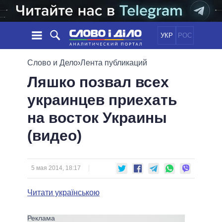
УКР
РОС
НОВОСТИ
Слово и Дело
›
Лента публикаций
Ляшко позвал всех
ОБЕЩАНИЯ
ЛЕНТА
ПОЛИТИКА
украинцев приехать
СОБЫТИЯ
ЭКОНОМИКА
ПОЛИТИКИ
на восток Украины
СТАТЬИ
ОБЩЕСТВО
ИНФОГРАФИКА
МНЕНИЯ
МИР
ВСЕ ПОЛИТИКИ
(видео)
ОБЗОРЫ
ПРЕЗИДЕНТ И ОФИС
ВИДЕО
ДАЙДЖЕСТЫ
ВЕРХОВНАЯ РАДА
5 мая 2014, 18:17
ПОДДЕРЖАТЬ
КАБИНЕТ МИНИСТРОВ
ГЛАВЫ ОБЛАДМИНИСТРАЦИЙ
Читати українською
СРАВНЕНИЕ ПОЛИТИКОВ
МЭРЫ
ВСЕ ПЕРСОНЫ