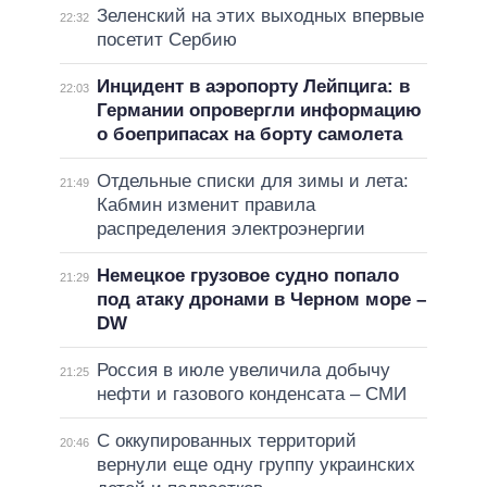
Зеленский на этих выходных впервые
22:32
посетит Сербию
Инцидент в аэропорту Лейпцига: в
22:03
Германии опровергли информацию
о боеприпасах на борту самолета
Отдельные списки для зимы и лета:
21:49
Кабмин изменит правила
распределения электроэнергии
Немецкое грузовое судно попало
21:29
под атаку дронами в Черном море –
DW
Россия в июле увеличила добычу
21:25
нефти и газового конденсата – СМИ
С оккупированных территорий
20:46
вернули еще одну группу украинских