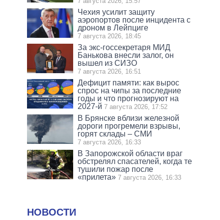
7 августа 2026, 15:57
Чехия усилит защиту
аэропортов после инцидента с
дроном в Лейпциге
7 августа 2026, 18:45
За экс-госсекретаря МИД
Банькова внесли залог, он
вышел из СИЗО
7 августа 2026, 16:51
Дефицит памяти: как вырос
спрос на чипы за последние
годы и что прогнозируют на
2027-й
7 августа 2026, 17:52
В Брянске вблизи железной
дороги прогремели взрывы,
горят склады – СМИ
7 августа 2026, 16:33
В Запорожской области враг
обстрелял спасателей, когда те
тушили пожар после
«прилета»
7 августа 2026, 16:33
НОВОСТИ