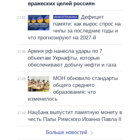
вражеских целей россиян
Дефицит
ИНФОГРАФИКА
17:52
памяти: как вырос спрос на
чипы за последние годы и
что прогнозируют на 2027-й
Армия рф нанесла удары по 7
17:38
объектам Укрнафты, которые
обеспечивают добычу нефти и газа
МОН обновило стандарты
17:29
общего среднего
образования: что
изменилось
Нацбанк выпустит памятную монету в
17:10
честь Папы Римского Иоанна Павла II
Больше новостей