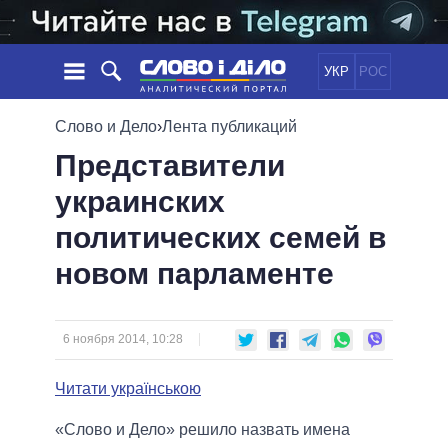
УКР
РОС
НОВОСТИ
Слово и Дело
›
Лента публикаций
Представители
ОБЕЩАНИЯ
ЛЕНТА
ПОЛИТИКА
украинских
СОБЫТИЯ
ЭКОНОМИКА
ПОЛИТИКИ
политических семей в
СТАТЬИ
ОБЩЕСТВО
ИНФОГРАФИКА
МНЕНИЯ
МИР
ВСЕ ПОЛИТИКИ
новом парламенте
ОБЗОРЫ
ПРЕЗИДЕНТ И ОФИС
ВИДЕО
ДАЙДЖЕСТЫ
ВЕРХОВНАЯ РАДА
6 ноября 2014, 10:28
ПОДДЕРЖАТЬ
КАБИНЕТ МИНИСТРОВ
ГЛАВЫ ОБЛАДМИНИСТРАЦИЙ
Читати українською
СРАВНЕНИЕ ПОЛИТИКОВ
МЭРЫ
«Слово и Дело» решило назвать имена
ВСЕ ПЕРСОНЫ