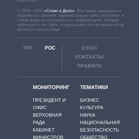
R40-05063
© 2009—2026
«Слово и Дело»
.
Все права защищены и
охраняются законом. Администрация сайта оставляет за
собой право не соглашаться с информацией, которая
публикуется на сайте, владельцами или авторами которой
являются третьи лица.
УКР
РОС
О НАС
КОНТАКТЫ
ПРАВИЛА
МОНИТОРИНГ
ТЕМАТИКИ
ПРЕЗИДЕНТ И
БИЗНЕС
ОФИС
КУЛЬТУРА
ВЕРХОВНАЯ
НАУКА
РАДА
НАЦИОНАЛЬНАЯ
КАБИНЕТ
БЕЗОПАСНОСТЬ
МИНИСТРОВ
ОБЩЕСТВО