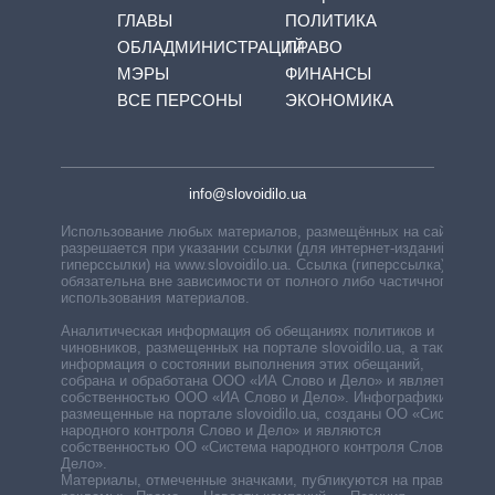
ГЛАВЫ
ПОЛИТИКА
ОБЛАДМИНИСТРАЦИЙ
ПРАВО
МЭРЫ
ФИНАНСЫ
ВСЕ ПЕРСОНЫ
ЭКОНОМИКА
info@slovoidilo.ua
Использование любых материалов, размещённых на сайте,
разрешается при указании ссылки (для интернет-изданий —
гиперссылки) на www.slovoidilo.ua. Ссылка (гиперссылка)
обязательна вне зависимости от полного либо частичного
использования материалов.
Аналитическая информация об обещаниях политиков и
чиновников, размещенных на портале slovoidilo.ua, а также
информация о состоянии выполнения этих обещаний,
собрана и обработана ООО «ИА Слово и Дело» и является
собственностью ООО «ИА Слово и Дело». Инфографики,
размещенные на портале slovoidilo.ua, созданы ОО «Система
народного контроля Слово и Дело» и являются
собственностью ОО «Система народного контроля Слово и
Дело».
Материалы, отмеченные значками, публикуются на правах