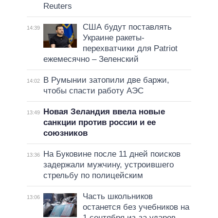
Reuters
США будут поставлять
14:39
Украине ракеты-
перехватчики для Patriot
ежемесячно – Зеленский
В Румынии затопили две баржи,
14:02
чтобы спасти работу АЭС
Новая Зеландия ввела новые
13:49
санкции против россии и ее
союзников
На Буковине после 11 дней поисков
13:36
задержали мужчину, устроившего
стрельбу по полицейским
Часть школьников
13:06
останется без учебников на
1 сентября из-за ударов