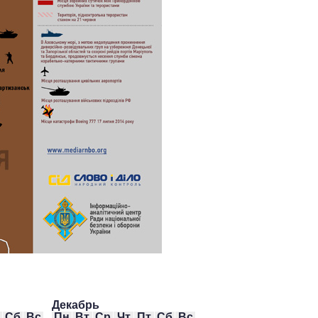
Как за 10 лет
изменилось
количество
поступающих в
бакалавриат,
магистратуру и
аспирантуру
Декабрь
Сб
Вс
Пн
Вт
Ср
Чт
Пт
Сб
Вс