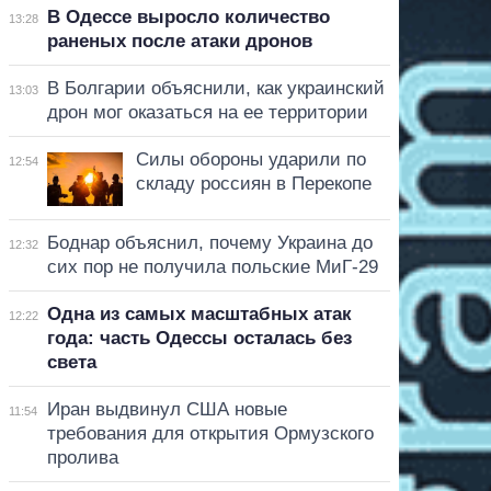
В Одессе выросло количество
13:28
раненых после атаки дронов
В Болгарии объяснили, как украинский
13:03
дрон мог оказаться на ее территории
Силы обороны ударили по
12:54
складу россиян в Перекопе
Боднар объяснил, почему Украина до
12:32
сих пор не получила польские МиГ-29
Одна из самых масштабных атак
12:22
года: часть Одессы осталась без
света
Иран выдвинул США новые
11:54
требования для открытия Ормузского
пролива