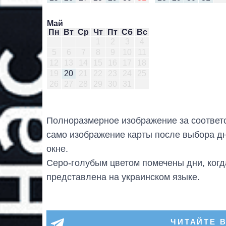
Май
Пн
Вт
Ср
Чт
Пт
Сб
Вс
1
2
3
4
5
6
7
8
9
10
11
12
13
14
15
16
17
18
19
20
21
22
23
24
25
26
27
28
29
30
31
Полноразмерное изображение за соответс
само изображение карты после выбора дн
окне.
Серо-голубым цветом помечены дни, когда
представлена на украинском языке.
ЧИТАЙТЕ 