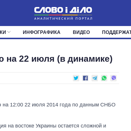
КИ
ИНФОГРАФИКА
ВИДЕО
ПОДДЕРЖА
ИС
ЛЕНТА
ВЕРХОВНАЯ РАДА
СОБЫТИЯ
СТАТЬИ
КАБИНЕТ МИНИСТРОВ
МНЕНИЯ
ОБЗОРЫ
ГЛАВЫ ОБЛАДМИНИ
ДАЙДЖЕСТЫ
 на 22 июля (в динамике)
ПОЛИТИКА
ДЕПУТАТЫ
ЭКОНОМИКА
КОМИТЕТЫ
ФРАКЦИИ
ОБЩЕСТВО
ОКРУГА
МИР
ю на 12:00 22 июля 2014 года по данным СНБО
ия на востоке Украины остается сложной и