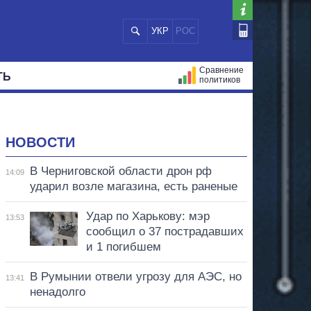
УКР
РОС
Сравнение
ТЬ
политиков
СТРАЦИЙ
МЭРЫ
ВСЕ ПЕРСОНЫ
НОВОСТИ
В Черниговской области дрон рф
14:09
ударил возле магазина, есть раненые
Удар по Харькову: мэр
13:53
сообщил о 37 пострадавших
и 1 погибшем
В Румынии отвели угрозу для АЭС, но
13:41
ненадолго