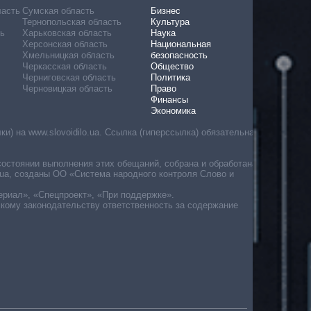
ласть
Сумская область
Бизнес
Тернопольская область
Культура
ь
Харьковская область
Наука
Херсонская область
Национальная
Хмельницкая область
безопасность
Черкасская область
Общество
Черниговская область
Политика
Черновицкая область
Право
Финансы
Экономика
) на www.slovoidilo.ua. Ссылка (гиперссылка) обязательна
состоянии выполнения этих обещаний, собрана и обработана
ua, созданы ОО «Система народного контроля Слово и
ериал», «Спецпроект», «При поддержке».
скому законодательству ответственность за содержание