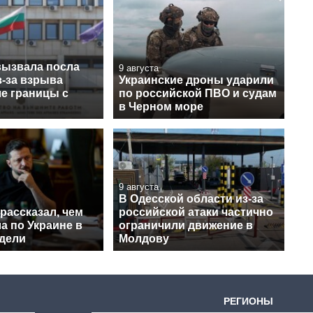
вызвала посла
9 августа
з-за взрыва
Украинские дроны ударили
ле границы с
по российской ПВО и судам
в Черном море
9 августа
В Одесской области из-за
рассказал, чем
российской атаки частично
а по Украине в
ограничили движение в
едели
Молдову
РЕГИОНЫ