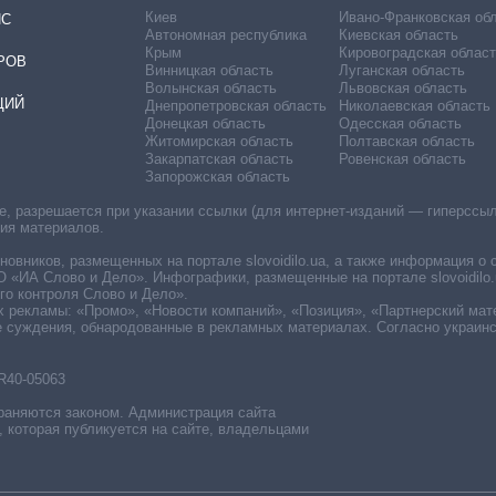
Киев
Ивано-Франковская об
ИС
Автономная республика
Киевская область
Крым
Кировоградская област
РОВ
Винницкая область
Луганская область
Волынская область
Львовская область
ЦИЙ
Днепропетровская область
Николаевская область
Донецкая область
Одесская область
Житомирская область
Полтавская область
Закарпатская область
Ровенская область
Запорожская область
 разрешается при указании ссылки (для интернет-изданий — гиперссылки
ния материалов.
овников, размещенных на портале slovoidilo.ua, а также информация о 
«ИА Слово и Дело». Инфографики, размещенные на портале slovoidilo.
о контроля Слово и Дело».
х рекламы: «Промо», «Новости компаний», «Позиция», «Партнерский мат
е суждения, обнародованные в рекламных материалах. Согласно украин
R40-05063
раняются законом. Администрация сайта
, которая публикуется на сайте, владельцами