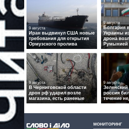
9 августа
Болгария 
9 августа
Иран выдвинул США новые
Украины и
требования для открытия
дрона воз
Ормузского пролива
Румынией
9 августа
9 августа
В Черниговской области
Зеленский 
дрон рф ударил возле
россия бил
магазина, есть раненые
течение н
МОНИТОРИНГ