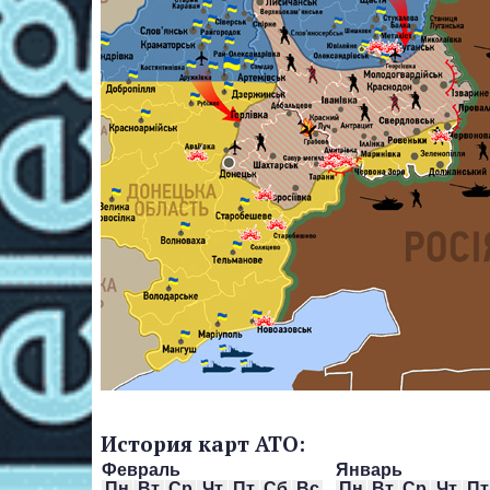
История карт АТО:
Февраль
Январь
Пн
Вт
Ср
Чт
Пт
Сб
Вс
Пн
Вт
Ср
Чт
Пт