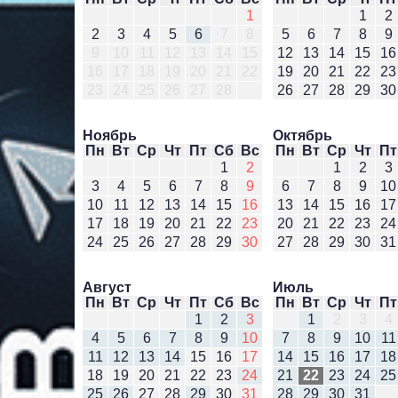
1
1
2
2
3
4
5
6
7
8
5
6
7
8
9
9
10
11
12
13
14
15
12
13
14
15
16
16
17
18
19
20
21
22
19
20
21
22
23
23
24
25
26
27
28
26
27
28
29
30
Ноябрь
Октябрь
Пн
Вт
Ср
Чт
Пт
Сб
Вс
Пн
Вт
Ср
Чт
Пт
1
2
1
2
3
3
4
5
6
7
8
9
6
7
8
9
10
10
11
12
13
14
15
16
13
14
15
16
17
17
18
19
20
21
22
23
20
21
22
23
24
24
25
26
27
28
29
30
27
28
29
30
31
Август
Июль
Пн
Вт
Ср
Чт
Пт
Сб
Вс
Пн
Вт
Ср
Чт
Пт
1
2
3
1
2
3
4
4
5
6
7
8
9
10
7
8
9
10
11
11
12
13
14
15
16
17
14
15
16
17
18
18
19
20
21
22
23
24
21
22
23
24
25
25
26
27
28
29
30
31
28
29
30
31