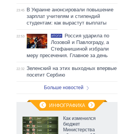
В Украине анонсировали повышение
23:45
зарплат учителям и стипендий
студентам: как вырастут выплаты
Россия ударила по
ИТОГИ
22:53
Лозовой и Павлограду, а
Стефанишиной избрали
меру пресечения. Главное за день
Зеленский на этих выходных впервые
22:32
посетит Сербию
Больше новостей
ИНФОГРАФИКА
Как изменился
о
бюджет
Министерства