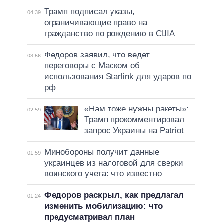
Трамп подписал указы,
04:39
ограничивающие право на
гражданство по рождению в США
Федоров заявил, что ведет
03:56
переговоры с Маском об
использования Starlink для ударов по
рф
«Нам тоже нужны ракеты»:
02:59
Трамп прокомментировал
запрос Украины на Patriot
Минобороны получит данные
01:59
украинцев из налоговой для сверки
воинского учета: что известно
Федоров раскрыл, как предлагал
01:24
изменить мобилизацию: что
предусматривал план