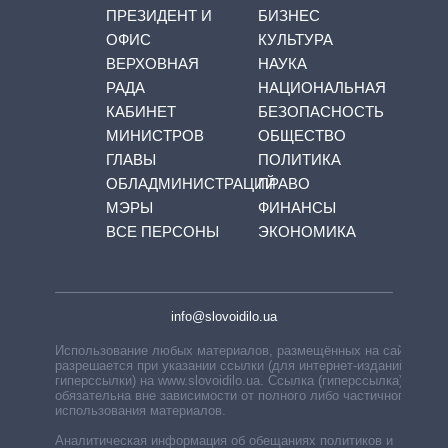
ПРЕЗИДЕНТ И
БИЗНЕС
ОФИС
КУЛЬТУРА
ВЕРХОВНАЯ
НАУКА
РАДА
НАЦИОНАЛЬНАЯ
КАБИНЕТ
БЕЗОПАСНОСТЬ
МИНИСТРОВ
ОБЩЕСТВО
ГЛАВЫ
ПОЛИТИКА
ОБЛАДМИНИСТРАЦИЙ
ПРАВО
МЭРЫ
ФИНАНСЫ
ВСЕ ПЕРСОНЫ
ЭКОНОМИКА
info@slovoidilo.ua
Использование любых материалов, размещённых на сайте,
разрешается при указании ссылки (для интернет-изданий —
гиперссылки) на www.slovoidilo.ua. Ссылка (гиперссылка)
обязательна вне зависимости от полного либо частичного
использования материалов.
Аналитическая информация об обещаниях политиков и