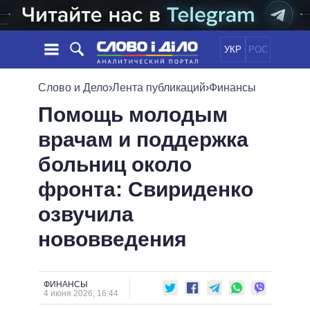
УКР
РОС
НОВОСТИ
Слово и Дело
›
Лента публикаций
›
Финансы
Помощь молодым
ОБЕЩАНИЯ
ЛЕНТА
ПОЛИТИКА
врачам и поддержка
СОБЫТИЯ
ЭКОНОМИКА
ПОЛИТИКИ
больниц около
СТАТЬИ
ОБЩЕСТВО
ИНФОГРАФИКА
МНЕНИЯ
МИР
ВСЕ ПОЛИТИКИ
фронта: Свириденко
ОБЗОРЫ
ПРЕЗИДЕНТ И ОФИС
озвучила
ВИДЕО
ДАЙДЖЕСТЫ
ВЕРХОВНАЯ РАДА
нововведения
ПОДДЕРЖАТЬ
КАБИНЕТ МИНИСТРОВ
ГЛАВЫ ОБЛАДМИНИСТРАЦИЙ
СРАВНЕНИЕ ПОЛИТИКОВ
МЭРЫ
ФИНАНСЫ
4 июня 2026, 16:44
ВСЕ ПЕРСОНЫ