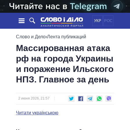
УКР
РОС
НОВОСТИ
Слово и Дело
›
Лента публикаций
Массированная атака
ОБЕЩАНИЯ
ЛЕНТА
ПОЛИТИКА
рф на города Украины
СОБЫТИЯ
ЭКОНОМИКА
ПОЛИТИКИ
и поражение Ильского
СТАТЬИ
ОБЩЕСТВО
ИНФОГРАФИКА
МНЕНИЯ
МИР
ВСЕ ПОЛИТИКИ
НПЗ. Главное за день
ОБЗОРЫ
ПРЕЗИДЕНТ И ОФИС
ВИДЕО
ДАЙДЖЕСТЫ
ВЕРХОВНАЯ РАДА
2 июня 2026, 21:57
ПОДДЕРЖАТЬ
КАБИНЕТ МИНИСТРОВ
ГЛАВЫ ОБЛАДМИНИСТРАЦИЙ
Читати українською
СРАВНЕНИЕ ПОЛИТИКОВ
МЭРЫ
ВСЕ ПЕРСОНЫ