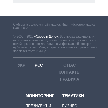
Субъект в сфере онлайн-медиа. Идентификатор медиа –
R40-05063
© 2009—2026
«Слово и Дело»
.
Все права защищены и
охраняются законом. Администрация сайта оставляет за
собой право не соглашаться с информацией, которая
публикуется на сайте, владельцами или авторами которой
являются третьи лица.
УКР
РОС
О НАС
КОНТАКТЫ
ПРАВИЛА
МОНИТОРИНГ
ТЕМАТИКИ
ПРЕЗИДЕНТ И
БИЗНЕС