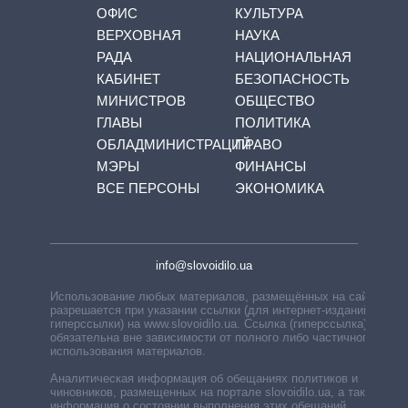
ОФИС
КУЛЬТУРА
ВЕРХОВНАЯ
НАУКА
РАДА
НАЦИОНАЛЬНАЯ
КАБИНЕТ
БЕЗОПАСНОСТЬ
МИНИСТРОВ
ОБЩЕСТВО
ГЛАВЫ
ПОЛИТИКА
ОБЛАДМИНИСТРАЦИЙ
ПРАВО
МЭРЫ
ФИНАНСЫ
ВСЕ ПЕРСОНЫ
ЭКОНОМИКА
info@slovoidilo.ua
Использование любых материалов, размещённых на сайте,
разрешается при указании ссылки (для интернет-изданий —
гиперссылки) на www.slovoidilo.ua. Ссылка (гиперссылка)
обязательна вне зависимости от полного либо частичного
использования материалов.
Аналитическая информация об обещаниях политиков и
чиновников, размещенных на портале slovoidilo.ua, а также
информация о состоянии выполнения этих обещаний,