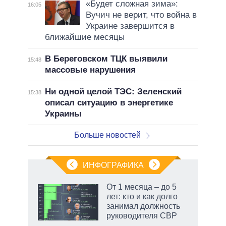
«Будет сложная зима»:
16:05
Вучич не верит, что война в
Украине завершится в
ближайшие месяцы
В Береговском ТЦК выявили
15:48
массовые нарушения
Ни одной целой ТЭС: Зеленский
15:38
описал ситуацию в энергетике
Украины
Больше новостей
ИНФОГРАФИКА
От 1 месяца – до 5
лет: кто и как долго
не за
занимал должность
асть
руководителя СВР
елью