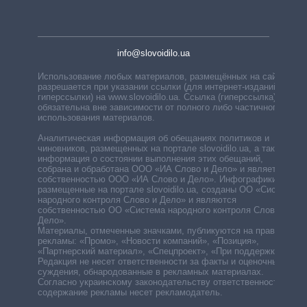
info@slovoidilo.ua
Использование любых материалов, размещённых на сайте,
разрешается при указании ссылки (для интернет-изданий —
гиперссылки) на www.slovoidilo.ua. Ссылка (гиперссылка)
обязательна вне зависимости от полного либо частичного
использования материалов.
Аналитическая информация об обещаниях политиков и
чиновников, размещенных на портале slovoidilo.ua, а также
информация о состоянии выполнения этих обещаний,
собрана и обработана ООО «ИА Слово и Дело» и является
собственностью ООО «ИА Слово и Дело». Инфографики,
размещенные на портале slovoidilo.ua, созданы ОО «Система
народного контроля Слово и Дело» и являются
собственностью ОО «Система народного контроля Слово и
Дело».
Материалы, отмеченные значками, публикуются на правах
рекламы: «Промо», «Новости компаний», «Позиция»,
«Партнерский материал», «Спецпроект», «При поддержке».
Редакция не несет ответственности за факты и оценочные
суждения, обнародованные в рекламных материалах.
Согласно украинскому законодательству ответственность за
содержание рекламы несет рекламодатель.