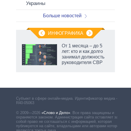
Украины
Больше новостей
ИНФОГРАФИКА
От 1 месяца – до 5
лет: кто и как долго
занимал должность
руководителя СВР
Субъект в сфере онлайн-медиа. Идентификатор медиа –
R40-05063
© 2009—2026
«Слово и Дело»
.
Все права защищены и
охраняются законом. Администрация сайта оставляет за
собой право не соглашаться с информацией, которая
публикуется на сайте, владельцами или авторами которой
являются третьи лица.