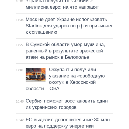
Украина получит от Сербии 2
18:01
миллиона евро: на что направят
Маск не дает Украине использовать
17:34
Starlink для ударов по рф и призывает
к соглашению
В Сумской области умер мужчина,
17:27
раненный в результате вражеской
атаки на рынок в Белополье
Оккупанты получили
17:01
указание на «свободную
охоту» в Херсонской
области – ОВА
Сербия поможет восстановить один
16:48
из украинских городов
ЕС выделил дополнительные 30 млн
16:42
евро на поддержку энергетики