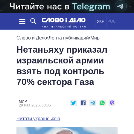
УКР
РОС
НОВОСТИ
Слово и Дело
›
Лента публикаций
›
Мир
Нетаньяху приказал
ОБЕЩАНИЯ
ЛЕНТА
ПОЛИТИКА
израильской армии
СОБЫТИЯ
ЭКОНОМИКА
ПОЛИТИКИ
взять под контроль
СТАТЬИ
ОБЩЕСТВО
ИНФОГРАФИКА
МНЕНИЯ
МИР
ВСЕ ПОЛИТИКИ
70% сектора Газа
ОБЗОРЫ
ПРЕЗИДЕНТ И ОФИС
ВИДЕО
ДАЙДЖЕСТЫ
ВЕРХОВНАЯ РАДА
МИР
ПОДДЕРЖАТЬ
КАБИНЕТ МИНИСТРОВ
29 мая 2026, 08:36
ГЛАВЫ ОБЛАДМИНИСТРАЦИЙ
СРАВНЕНИЕ ПОЛИТИКОВ
Читати українською
МЭРЫ
ВСЕ ПЕРСОНЫ