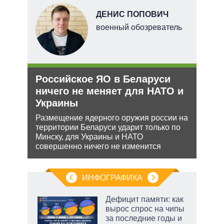
овым
НОВ
ДЕНИС ПОПОВИЧ
акам.
военный обозреватель
е
Российское ЯО в Беларуси
Орд
аг
ничего не меняет для НАТО и
под
Украины
Юрид
МУС 
Размещение ядерного оружия россии на
ень
проп
территории Беларуси ударит только по
инфо
Минску, для Украины и НАТО
совершенно ничего не изменится
ИНФОГРАФИКА
 5
Дефицит памяти: как
го
вырос спрос на чипы
сть
за последние годы и