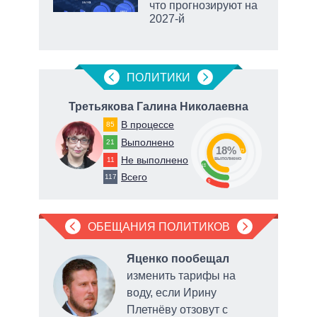
ВР
что прогнозируют на
2027-й
маги
ПОЛИТИКИ
Третьякова Галина Николаевна
П
В процессе
85
Выполнено
21
18%
73
Не выполнено
11
выполнено
18
Всего
117
о
9
ОБЕЩАНИЯ ПОЛИТИКОВ
ал
Яценко пообещал
ое
изменить тарифы на
ее
воду, если Ирину
Плетнёву отзовут с