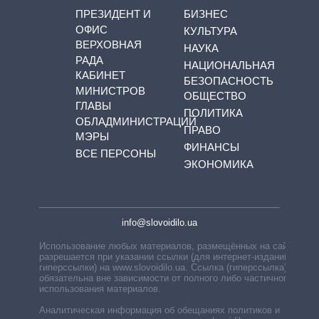
ПРЕЗИДЕНТ И
БИЗНЕС
ОФИС
КУЛЬТУРА
ВЕРХОВНАЯ
НАУКА
РАДА
НАЦИОНАЛЬНАЯ
КАБИНЕТ
БЕЗОПАСНОСТЬ
МИНИСТРОВ
ОБЩЕСТВО
ГЛАВЫ
ПОЛИТИКА
ОБЛАДМИНИСТРАЦИЙ
ПРАВО
МЭРЫ
ФИНАНСЫ
ВСЕ ПЕРСОНЫ
ЭКОНОМИКА
info@slovoidilo.ua
Использование любых материалов, размещённых на сайте,
разрешается при указании ссылки (для интернет-изданий —
гиперссылки) на www.slovoidilo.ua. Ссылка (гиперссылка)
обязательна вне зависимости от полного либо частичного
использования материалов.
Аналитическая информация об обещаниях политиков и