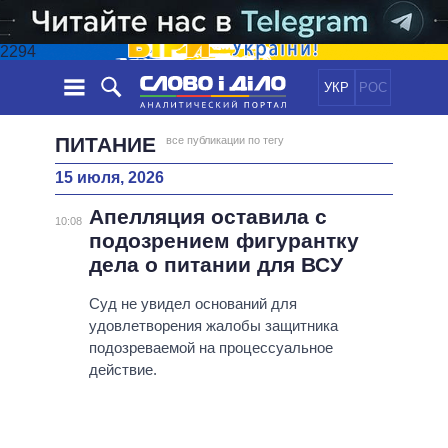
2294
УКР
РОС
НОВОСТИ
ПИТАНИЕ
все публикации по тегу
15 июля, 2026
ОБЕЩАНИЯ
ЛЕНТА
ПОЛИТИКА
Апелляция оставила с
СОБЫТИЯ
ЭКОНОМИКА
10:08
ПОЛИТИКИ
подозрением фигурантку
СТАТЬИ
ОБЩЕСТВО
дела о питании для ВСУ
ИНФОГРАФИКА
МНЕНИЯ
МИР
ВСЕ ПОЛИТИКИ
ОБЗОРЫ
Суд не увидел оснований для
ПРЕЗИДЕНТ И ОФИС
ВИДЕО
удовлетворения жалобы защитника
ДАЙДЖЕСТЫ
ВЕРХОВНАЯ РАДА
подозреваемой на процессуальное
ПОДДЕРЖАТЬ
КАБИНЕТ МИНИСТРОВ
действие.
ГЛАВЫ ОБЛАДМИНИСТРАЦИЙ
СРАВНЕНИЕ ПОЛИТИКОВ
МЭРЫ