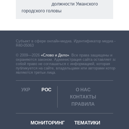
должности Уманского
я
городского головы
Субъект в сфере онлайн-медиа. Идентификатор медиа –
R40-05063
© 2009—2026
«Слово и Дело»
.
Все права защищены и
охраняются законом. Администрация сайта оставляет за
собой право не соглашаться с информацией, которая
публикуется на сайте, владельцами или авторами которой
являются третьи лица.
УКР
РОС
О НАС
КОНТАКТЫ
ПРАВИЛА
МОНИТОРИНГ
ТЕМАТИКИ