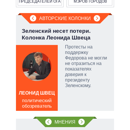
ПРЕДСЕДАТЕЛЕЙ ОГА
МЭРОВ ГОРОДОВ
АВТОРСКИЕ КОЛОНКИ
а ли
Зеленский несет потери.
Июл
?
Колонка Леонида Швеца
Кол
 и
Протесты на
о
поддержку
Федорова не могли
 но
не отразиться на
на к
показателях
доверия к
руем
президенту
Зеленскому.
от
ЛЕОНИД ШВЕЦ
ЛЕО
политический
пол
обозреватель
обо
щита
 сети
МНЕНИЯ