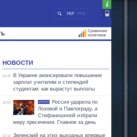
УКР
РОС
Сравнение
ТЬ
политиков
СТРАЦИЙ
МЭРЫ
ВСЕ ПЕРСОНЫ
НОВОСТИ
В Украине анонсировали повышение
23:45
зарплат учителям и стипендий
студентам: как вырастут выплаты
Россия ударила по
ИТОГИ
22:53
Лозовой и Павлограду, а
Стефанишиной избрали
меру пресечения. Главное за день
Зеленский на этих выходных впервые
22:32