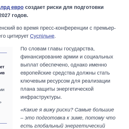
млрд евро
создает риски для подготовки
2027 годов.
нский во время пресс-конференции с премьер-
го цитирует
Суспільне
.
По словам главы государства,
финансирование армии и социальных
выплат обеспечено, однако именно
ет
европейские средства должны стать
ив
ключевым ресурсом для реализации
плана защиты энергетической
ми
инфраструктуры.
Как изменился
ь
бюджет
Министерства
«Какие я вижу риски? Самые большие
обороны за 13 лет
– это подготовка к зиме, потому что
войны с россией
есть глобальный энергетический