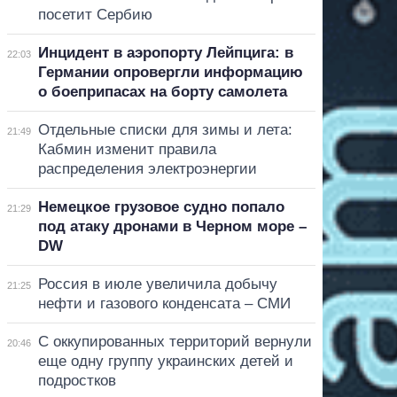
посетит Сербию
Инцидент в аэропорту Лейпцига: в
22:03
Германии опровергли информацию
о боеприпасах на борту самолета
Отдельные списки для зимы и лета:
21:49
Кабмин изменит правила
распределения электроэнергии
Немецкое грузовое судно попало
21:29
под атаку дронами в Черном море –
DW
Россия в июле увеличила добычу
21:25
нефти и газового конденсата – СМИ
С оккупированных территорий вернули
20:46
еще одну группу украинских детей и
подростков