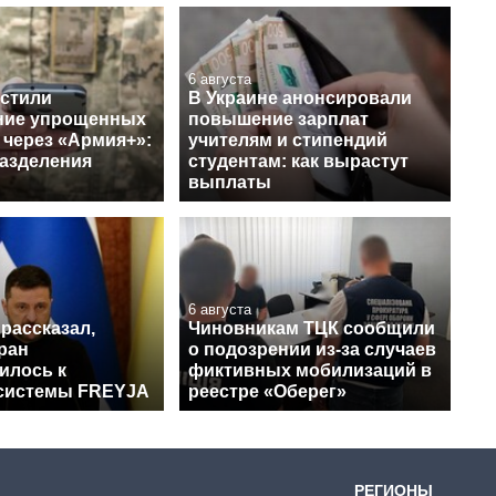
6 августа
устили
В Украине анонсировали
ние упрощенных
повышение зарплат
 через «Армия+»:
учителям и стипендий
разделения
студентам: как вырастут
выплаты
6 августа
рассказал,
Чиновникам ТЦК сообщили
ран
о подозрении из-за случаев
илось к
фиктивных мобилизаций в
системы FREYJA
реестре «Оберег»
РЕГИОНЫ