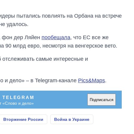
лидеры пытались повлиять на Орбана на встрече
не удалось.
а фон дер Ляйен
пообещала
, что ЕС все же
 90 млрд евро, несмотря на венгерское вето.
об отслеживать самые интересные и
о и дело» – в Telegram-канале
Pics&Maps
.
В TELEGRAM
Подписаться
т «Слово и дело»
Вторжение России
Война в Украине