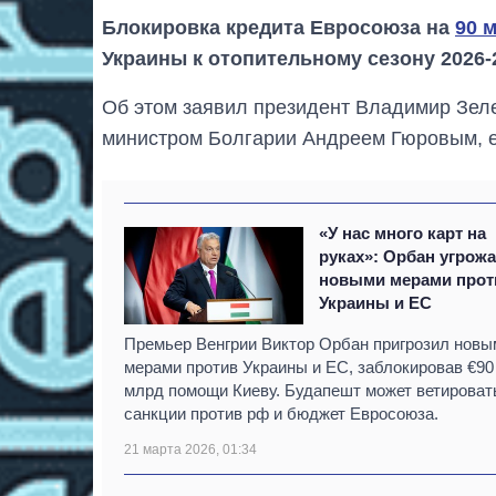
Блокировка кредита Евросоюза на
90 
Украины к отопительному сезону 2026-
Об этом заявил президент Владимир Зеле
министром Болгарии Андреем Гюровым, е
«У нас много карт на
руках»: Орбан угрожа
новыми мерами прот
Украины и ЕС
Премьер Венгрии Виктор Орбан пригрозил новы
мерами против Украины и ЕС, заблокировав €90
млрд помощи Киеву. Будапешт может ветироват
санкции против рф и бюджет Евросоюза.
21 марта 2026, 01:34