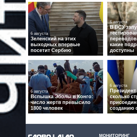
6 августа
В ВСУ зап
тестирова
6 августа
Зеленский на этих
переводов
выходных впервые
какие под
посетит Сербию
доступны
6 августа
Президент 
6 августа
Вспышка Эболы в Конго:
сколько ст
число жертв превысило
присоедин
1800 человек
созданию 
МОНИТОРИНГ