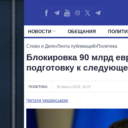
НОВОСТИ
ОБЕЩАНИЯ
ПОЛИТИ
ВСЕ ПОЛИТИКИ
ПРЕЗИДЕНТ И ОФ
Слово и Дело
›
Лента публикаций
›
Политика
Блокировка 90 млрд евр
подготовку к следующе
ПОЛИТИКА
30 марта 2026, 20:22
Читати українською