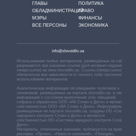
ГЛАВЫ
ПОЛИТИКА
ОБЛАДМИНИСТРАЦИЙ
ПРАВО
МЭРЫ
ФИНАНСЫ
ВСЕ ПЕРСОНЫ
ЭКОНОМИКА
info@slovoidilo.ua
Использование любых материалов, размещённых на сайте,
разрешается при указании ссылки (для интернет-изданий —
гиперссылки) на www.slovoidilo.ua. Ссылка (гиперссылка)
обязательна вне зависимости от полного либо частичного
использования материалов.
Аналитическая информация об обещаниях политиков и
чиновников, размещенных на портале slovoidilo.ua, а также
информация о состоянии выполнения этих обещаний,
собрана и обработана ООО «ИА Слово и Дело» и является
собственностью ООО «ИА Слово и Дело». Инфографики,
размещенные на портале slovoidilo.ua, созданы ОО «Система
народного контроля Слово и Дело» и являются
собственностью ОО «Система народного контроля Слово и
Дело».
Материалы, отмеченные значками, публикуются на правах
рекламы: «Промо», «Новости компаний», «Позиция»,