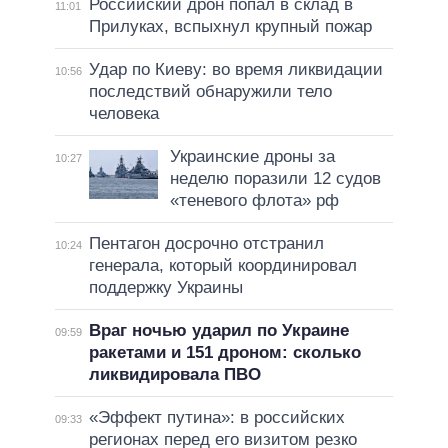
Российский дрон попал в склад в
11:01
Прилуках, вспыхнул крупный пожар
Удар по Киеву: во время ликвидации
10:56
последствий обнаружили тело
человека
Украинские дроны за
10:27
неделю поразили 12 судов
«теневого флота» рф
Пентагон досрочно отстранил
10:24
генерала, который координировал
поддержку Украины
Враг ночью ударил по Украине
09:59
ракетами и 151 дроном: сколько
ликвидировала ПВО
«Эффект путина»: в российских
09:33
регионах перед его визитом резко