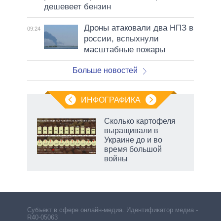
дешевеет бензин
Дроны атаковали два НПЗ в
09:24
россии, вспыхнули
масштабные пожары
Больше новостей
ИНФОГРАФИКА
Сколько картофеля
выращивали в
не за
Украине до и во
асть
время большой
елью
войны
Субъект в сфере онлайн-медиа. Идентификатор медиа –
R40-05063