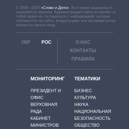
© 2009—2026
«Слово и Дело»
.
Все права защищены и
охраняются законом. Администрация сайта оставляет за
собой право не соглашаться с информацией, которая
публикуется на сайте, владельцами или авторами которой
являются третьи лица.
УКР
РОС
О НАС
КОНТАКТЫ
ПРАВИЛА
МОНИТОРИНГ
ТЕМАТИКИ
ПРЕЗИДЕНТ И
БИЗНЕС
ОФИС
КУЛЬТУРА
ВЕРХОВНАЯ
НАУКА
РАДА
НАЦИОНАЛЬНАЯ
КАБИНЕТ
БЕЗОПАСНОСТЬ
МИНИСТРОВ
ОБЩЕСТВО