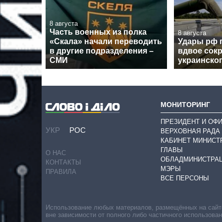
8 августа
Часть военных из полка
8 августа
«Скала» начали переводить
Удары рф 
в другие подразделения –
вдвое сокр
СМИ
украинског
МОНИТОРИНГ
ПРЕЗИДЕНТ И ОФ
УКР
РОС
ВЕРХОВНАЯ РАДА
КАБИНЕТ МИНИСТ
ГЛАВЫ
О НАС
ОБЛАДМИНИСТРА
КОНТАКТЫ
МЭРЫ
ПРАВИЛА
ВСЕ ПЕРСОНЫ
Использование любых материалов, размещённых на сайте,
вне зависимости от полного либо частичного использова