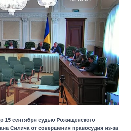
о 15 сентября судью Рожищенского
ана Силича от совершения правосудия из-за