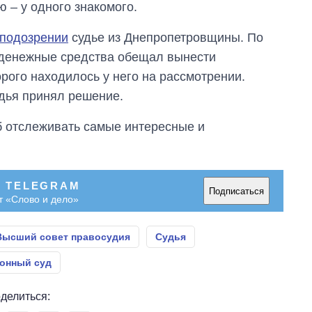
аспирантуру
ю – у одного знакомого.
 подозрении
судье из Днепропетровщины. По
е денежные средства обещал вынести
рого находилось у него на рассмотрении.
удья принял решение.
об отслеживать самые интересные и
В TELEGRAM
Подписаться
т «Слово и дело»
Высший совет правосудия
Судья
онный суд
делиться: