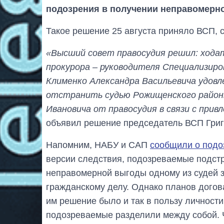
подозрения в получении неправомерн
Такое решение 25 августа приняло ВСП, 
«Высший совет правосудия решил: хода
прокурора – руководителя Специализир
Клименко Александра Васильевича удовл
отстранить судью Рожищенского районн
Ивановича от правосудия в связи с при
объявил решение председатель ВСП Григ
Напомним, НАБУ и САП
сообщили о подо
версии следствия, подозреваемые подст
неправомерной выгоды одному из судей 
гражданскому делу. Однако планов догова
им решение было и так в пользу личност
подозреваемые разделили между собой. Ч