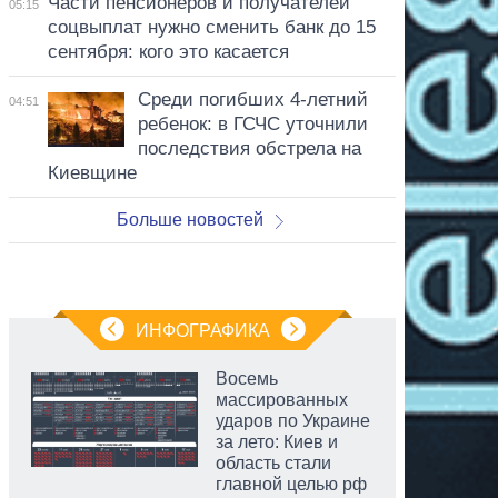
Части пенсионеров и получателей
05:15
соцвыплат нужно сменить банк до 15
сентября: кого это касается
Среди погибших 4-летний
04:51
ребенок: в ГСЧС уточнили
последствия обстрела на
Киевщине
Больше новостей
ИНФОГРАФИКА
Восемь
массированных
ударов по Украине
за лето: Киев и
область стали
главной целью рф