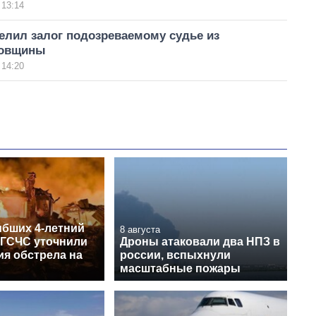
 13:14
елил залог подозреваемому судье из
ровщины
 14:20
ибших 4-летний
8 августа
 ГСЧС уточнили
Дроны атаковали два НПЗ в
ия обстрела на
россии, вспыхнули
масштабные пожары