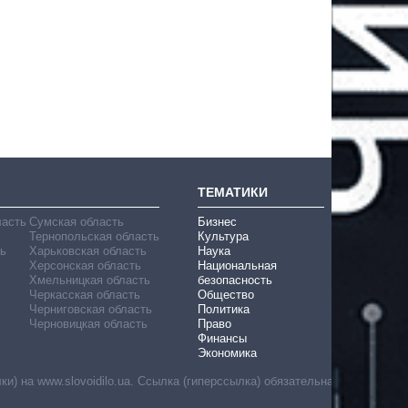
ТЕМАТИКИ
ласть
Сумская область
Бизнес
Тернопольская область
Культура
ь
Харьковская область
Наука
Херсонская область
Национальная
Хмельницкая область
безопасность
Черкасская область
Общество
Черниговская область
Политика
Черновицкая область
Право
Финансы
Экономика
) на www.slovoidilo.ua. Ссылка (гиперссылка) обязательна