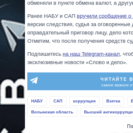
обменяли в пункте обмена валют, а другу
Ранее НАБУ и САП
вручили сообщение о
версии следствия, судья за оговоренны
оправдательный приговор лицу, дело кото
Отметим, что после получения средств с
Подпишитесь
на наш Telegram-канал
, чт
эксклюзивные новости «Слово и дело».
ЧИТАЙТЕ 
самое важное о
НАБУ
САП
коррупция
Взятка
Волынская область
Высший антикоррупци
По