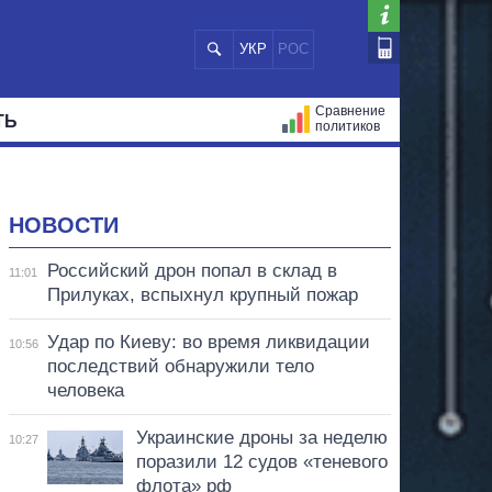
УКР
РОС
Сравнение
ТЬ
политиков
СТРАЦИЙ
МЭРЫ
ВСЕ ПЕРСОНЫ
НОВОСТИ
Российский дрон попал в склад в
11:01
Прилуках, вспыхнул крупный пожар
Удар по Киеву: во время ликвидации
10:56
последствий обнаружили тело
человека
Украинские дроны за неделю
10:27
поразили 12 судов «теневого
флота» рф