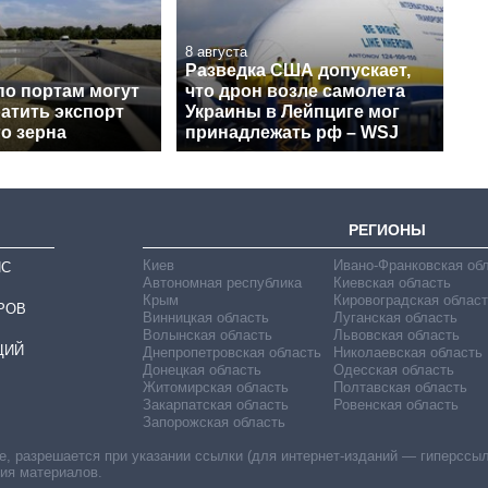
8 августа
Разведка США допускает,
по портам могут
что дрон возле самолета
атить экспорт
Украины в Лейпциге мог
о зерна
принадлежать рф – WSJ
РЕГИОНЫ
Киев
Ивано-Франковская об
ИС
Автономная республика
Киевская область
Крым
Кировоградская област
РОВ
Винницкая область
Луганская область
Волынская область
Львовская область
ЦИЙ
Днепропетровская область
Николаевская область
Донецкая область
Одесская область
Житомирская область
Полтавская область
Закарпатская область
Ровенская область
Запорожская область
 разрешается при указании ссылки (для интернет-изданий — гиперссылки
ния материалов.