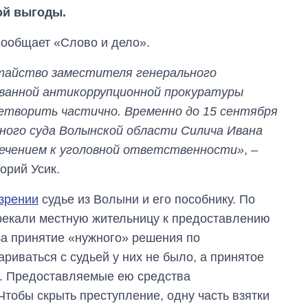
ой выгоды.
сообщает «Слово и дело».
тайство заместителя генерального
ованной антикоррупционной прокуратуры
етворить частично. Временно до 15 сентября
ого суда Волынской области Силича Ивана
влечением к уголовной ответственности»
, –
орий Усик.
зрении
судье из Волыни и его пособнику. По
рекали местную жительницу к предоставлению
Как за 10 лет
за принятие «нужного» решения по
изменилось
риваться с судьей у них не было, а принятое
количество
поступающих в
и. Предоставляемые ею средства
бакалавриат,
тобы скрыть преступление, одну часть взятки
магистратуру и