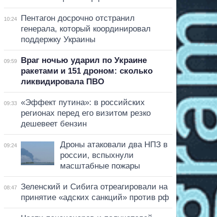
Пентагон досрочно отстранил
10:24
генерала, который координировал
поддержку Украины
Враг ночью ударил по Украине
09:59
ракетами и 151 дроном: сколько
ликвидировала ПВО
«Эффект путина»: в российских
09:33
регионах перед его визитом резко
дешевеет бензин
Дроны атаковали два НПЗ в
09:24
россии, вспыхнули
масштабные пожары
Зеленский и Сибига отреагировали на
08:47
принятие «адских санкций» против рф