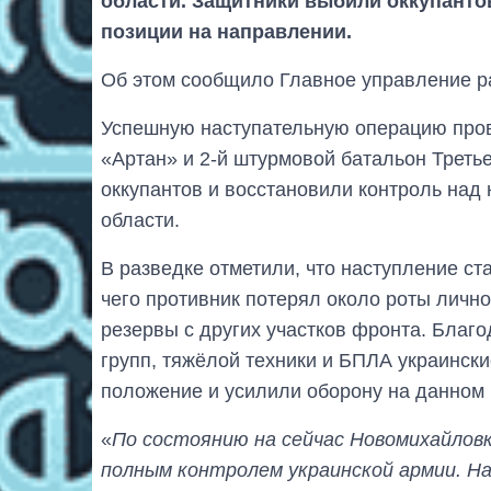
области. Защитники выбили оккупантов
позиции на направлении.
Об этом сообщило Главное управление р
Успешную наступательную операцию пров
«Артан» и 2-й штурмовой батальон Трет
оккупантов и восстановили контроль на
области.
В разведке отметили, что наступление ст
чего противник потерял около роты личн
резервы с других участков фронта. Благ
групп, тяжёлой техники и БПЛА украинск
положение и усилили оборону на данном
«
По состоянию на сейчас Новомихайловк
полным контролем украинской армии. Н