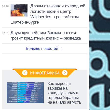
Дроны атаковали очередной
08:16
логистический центр
Wildberries в российском
Екатеринбурге
Двум крупнейшим банкам россии
07:51
грозит кредитный кризис – разведка
Больше новостей
ИНФОГРАФИКА
Как выросли
тарифы на
холодную воду в
городах Украины
на начало августа