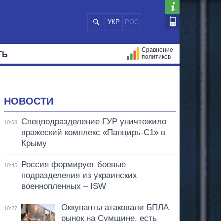
УКР
РОС
Сравнение
ТЬ
политиков
СТРАЦИЙ
МЭРЫ
ВСЕ ПЕРСОНЫ
НОВОСТИ
Спецподразделение ГУР уничтожило
10:58
вражеский комплекс «Панцирь-С1» в
Крыму
Россия формирует боевые
10:45
подразделения из украинских
военнопленных – ISW
Оккупанты атаковали БПЛА
10:27
рынок на Сумщине, есть