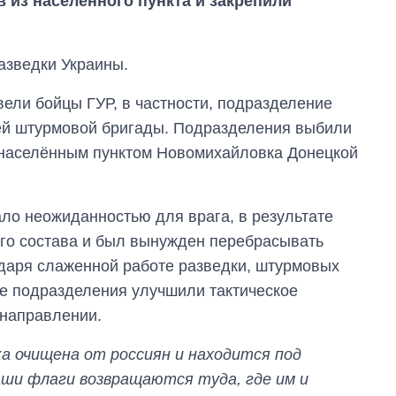
 из населённого пункта и закрепили
азведки Украины.
ели бойцы ГУР, в частности, подразделение
ьей штурмовой бригады. Подразделения выбили
д населённым пунктом Новомихайловка Донецкой
ало неожиданностью для врага, в результате
ого состава и был вынужден перебрасывать
одаря слаженной работе разведки, штурмовых
ие подразделения улучшили тактическое
Как изменился
 направлении.
бюджет
Министерства
обороны за 13 лет
а очищена от россиян и находится под
войны с россией
аши флаги возвращаются туда, где им и