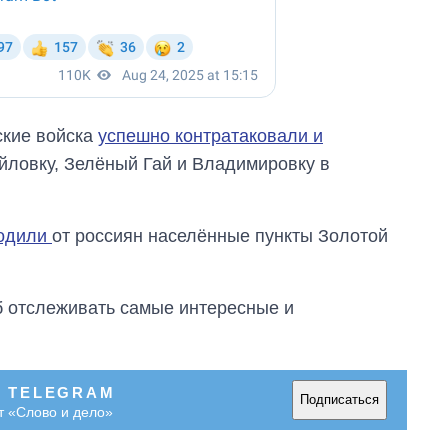
ские войска
успешно контратаковали и
йловку, Зелёный Гай и Владимировку в
одили
от россиян населённые пункты Золотой
об отслеживать самые интересные и
В TELEGRAM
Подписаться
т «Слово и дело»