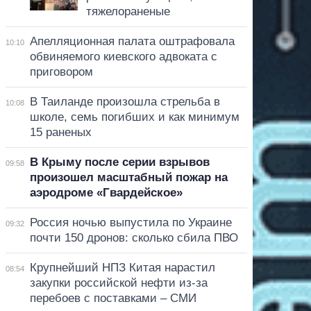
тяжелораненые
Апелляционная палата оштрафовала
10:10
обвиняемого киевского адвоката с
приговором
В Таиланде произошла стрельба в
10:08
школе, семь погибших и как минимум
15 раненых
В Крыму после серии взрывов
09:58
произошел масштабный пожар на
аэродроме «Гвардейское»
Россия ночью выпустила по Украине
09:32
почти 150 дронов: сколько сбила ПВО
Крупнейший НПЗ Китая нарастил
08:54
закупки российской нефти из-за
перебоев с поставками – СМИ