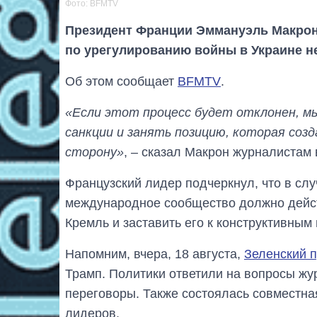
Фото: BFMTV
Президент Франции Эммануэль Макрон 
по урегулированию войны в Украине 
Об этом сообщает
BFMTV
.
«Если этот процесс будет отклонен, мы
санкции и занять позицию, которая соз
сторону»
, – сказал Макрон журналистам 
Французский лидер подчеркнул, что в сл
международное сообщество должно дейст
Кремль и заставить его к конструктивным
Напомним, вчера, 18 августа,
Зеленский 
Трамп. Политики ответили на вопросы жу
переговоры. Также состоялась совместна
лидеров.