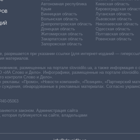
Автономная республика
Киевская область
Крым
Кировоградская област
РОВ
Винницкая область
Луганская область
Волынская область
Львовская область
ЦИЙ
Днепропетровская область
Николаевская область
Донецкая область
Одесская область
Житомирская область
Полтавская область
Закарпатская область
Ровенская область
Запорожская область
 разрешается при указании ссылки (для интернет-изданий — гиперссылки
ния материалов.
овников, размещенных на портале slovoidilo.ua, а также информация о 
«ИА Слово и Дело». Инфографики, размещенные на портале slovoidilo.
о контроля Слово и Дело».
х рекламы: «Промо», «Новости компаний», «Позиция», «Партнерский мат
е суждения, обнародованные в рекламных материалах. Согласно украин
R40-05063
раняются законом. Администрация сайта
, которая публикуется на сайте, владельцами