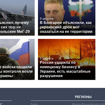
9 августа
ъяснил, почему
В Болгарии объяснили, как
 сих пор не
украинский дрон мог
польские МиГ-29
оказаться на ее территории
9 августа
Россия ударила по
е войска создали
немецкому бизнесу в
ы контроля возле
Украине, есть масштабные
краины
разрушения
РЕГИОНЫ
Киев
Ивано-Франковская об
ИС