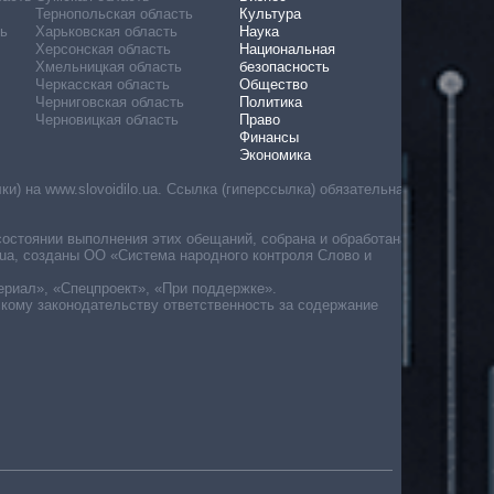
Тернопольская область
Культура
ь
Харьковская область
Наука
Херсонская область
Национальная
Хмельницкая область
безопасность
Черкасская область
Общество
Черниговская область
Политика
Черновицкая область
Право
Финансы
Экономика
) на www.slovoidilo.ua. Ссылка (гиперссылка) обязательна
состоянии выполнения этих обещаний, собрана и обработана
ua, созданы ОО «Система народного контроля Слово и
ериал», «Спецпроект», «При поддержке».
скому законодательству ответственность за содержание