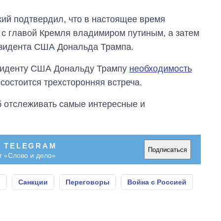
ий подтвердил, что в настоящее время
 с главой Кремля владимиром путиным, а затем
резидента США Дональда Трампа.
езиденту США Дональду Трампу
необходимость
 состоится трехсторонняя встреча.
об отслеживать самые интересные и
В TELEGRAM
Подписаться
т «Слово и дело»
и
Санкции
Переговоры
Война с Россией