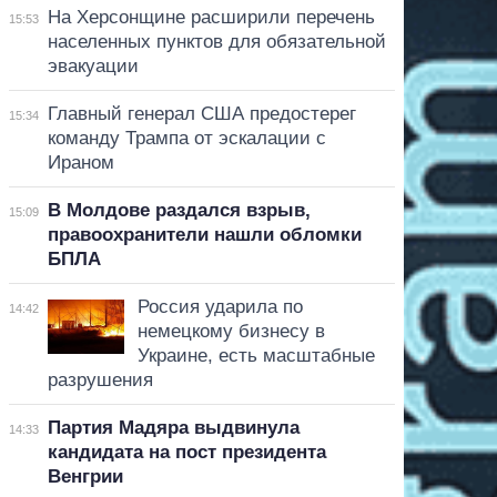
На Херсонщине расширили перечень
15:53
населенных пунктов для обязательной
эвакуации
Главный генерал США предостерег
15:34
команду Трампа от эскалации с
Ираном
В Молдове раздался взрыв,
15:09
правоохранители нашли обломки
БПЛА
Россия ударила по
14:42
немецкому бизнесу в
Украине, есть масштабные
разрушения
Партия Мадяра выдвинула
14:33
кандидата на пост президента
Венгрии