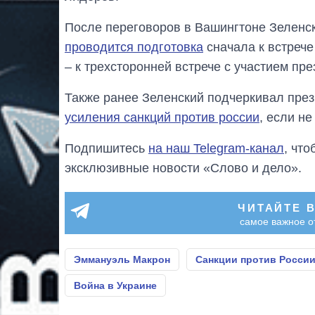
После переговоров в Вашингтоне Зеленск
проводится подготовка
сначала к встрече
– к трехсторонней встрече с участием п
Также ранее Зеленский подчеркивал пр
усиления санкций против россии
, если не
Подпишитесь
на наш Telegram-канал
, чт
эксклюзивные новости «Слово и дело».
ЧИТАЙТЕ 
самое важное о
Эммануэль Макрон
Санкции против Росси
Война в Украине