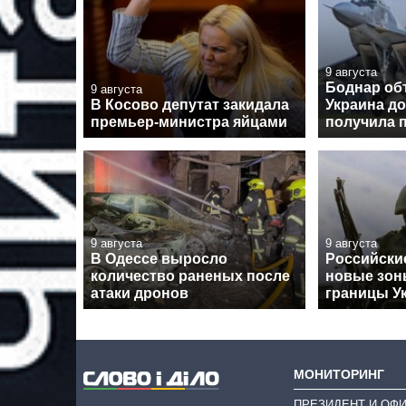
9 августа
Боднар об
9 августа
В Косово депутат закидала
Украина до
премьер-министра яйцами
получила 
9 августа
9 августа
В Одессе выросло
Российски
количество раненых после
новые зон
атаки дронов
границы У
МОНИТОРИНГ
ПРЕЗИДЕНТ И ОФ