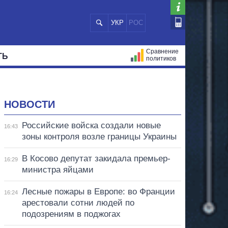
УКР
РОС
Сравнение
ТЬ
политиков
СТРАЦИЙ
МЭРЫ
ВСЕ ПЕРСОНЫ
НОВОСТИ
Российские войска создали новые
16:43
зоны контроля возле границы Украины
В Косово депутат закидала премьер-
16:29
министра яйцами
Лесные пожары в Европе: во Франции
16:24
арестовали сотни людей по
подозрениям в поджогах