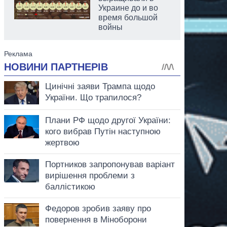
Украине до и во
время большой
войны
аспирант