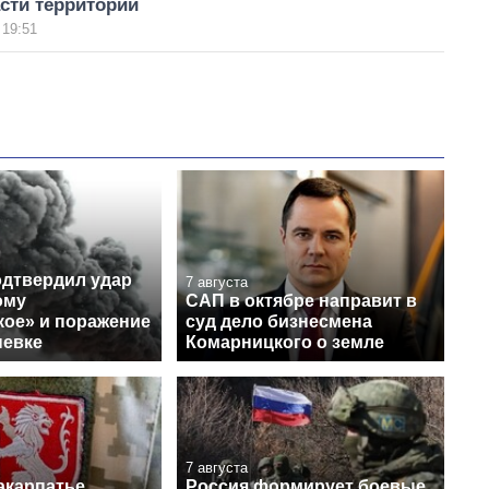
сти территорий
 19:51
одтвердил удар
7 августа
ому
САП в октябре направит в
кое» и поражение
суд дело бизнесмена
невке
Комарницкого о земле
7 августа
акарпатье
Россия формирует боевые