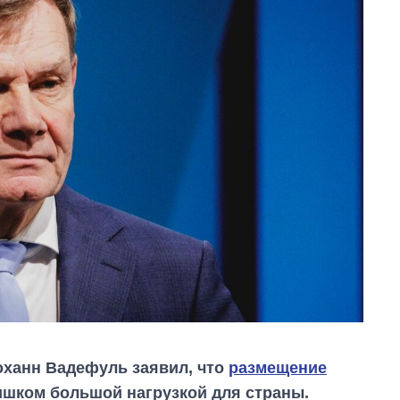
оханн Вадефуль заявил, что
размещение
ишком большой нагрузкой для страны.