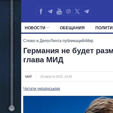
НОВОСТИ
ОБЕЩАНИЯ
ПОЛИТИ
ВСЕ ПОЛИТИКИ
ПРЕЗИДЕНТ И ОФ
Слово и Дело
›
Лента публикаций
›
Мир
Германия не будет разм
глава МИД
МИР
18 августа 2025, 10:45
Читати українською