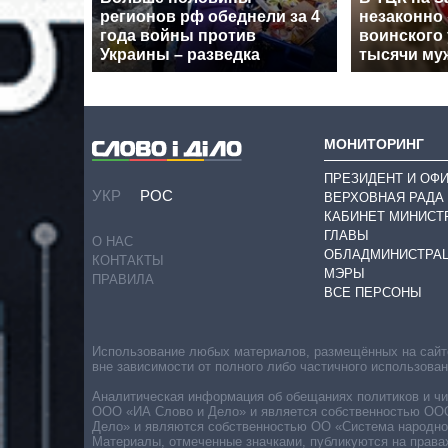
регионов рф обеднели за 4
незаконно 
года войны против
воинского 
Украины – разведка
тысячи му
МОНИТОРИНГ
ПРЕЗИДЕНТ И ОФ
УКР
РОС
ВЕРХОВНАЯ РАДА
КАБИНЕТ МИНИСТ
ГЛАВЫ
О НАС
ОБЛАДМИНИСТРА
КОНТАКТЫ
МЭРЫ
ПРАВИЛА
ВСЕ ПЕРСОНЫ
Использование любых материалов, размещённых на сайте,
вне зависимости от полного либо частичного использова
Аналитическая информация об обещаниях политиков и чин
ООО «ИА Слово и Дело» и является собственностью ООО 
Дело» и являются собственностью ОО «Система народног
Материалы, отмеченные значками, публикуются на права