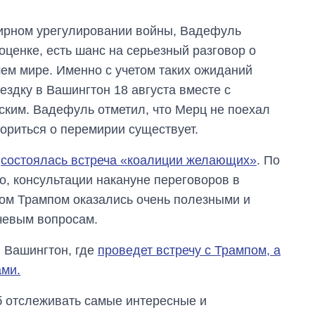
обороны за 13 лет
войны с россией
мирном урегулировании войны, Вадефуль
ценке, есть шанс на серьезный разговор о
ем мире. Именно с учетом таких ожиданий
здку в Вашингтон 18 августа вместе с
ким. Вадефуль отметил, что Мерц не поехал
ориться о перемирии существует.
е
состоялась встреча «коалиции желающих»
. По
, консультации накануне переговоров в
м Трампом оказались очень полезными и
чевым вопросам.
в Вашингтон, где
проведет встречу с Трампом, а
ами.
об отслеживать самые интересные и