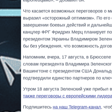
Что касается возможных переговоров о 
выразил «осторожный оптимизм». По его о
завершении боевых действий и дальнейш
канцлер ФРГ Фридрих Мерц планирует пое
президентом Украины Владимиром Зеленс
бы без убеждения, что возможность догов
Напомним, вчера, 17 августа, в Брюссел
словам президента Владимира Зеленского
Вашингтоне с президентом США Дональдо
подтвердили единство партнеров по клю
Утром 18 августа Зеленский уже прибыл 
также переговоры с европейскими лидер
Подпишитесь
на наш Telegram-канал
, чт