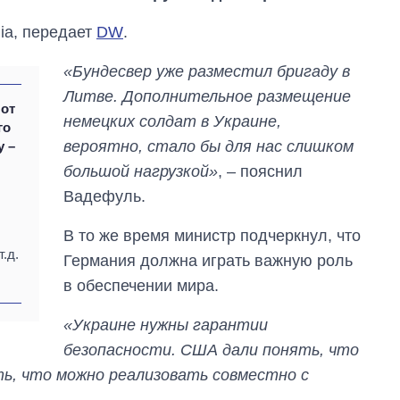
ia, передает
DW
.
«Бундесвер уже разместил бригаду в
Литве. Дополнительное размещение
 от
немецких солдат в Украине,
го
вероятно, стало бы для нас слишком
у –
большой нагрузкой»
, – пояснил
Вадефуль.
В то же время министр подчеркнул, что
.д.
Германия должна играть важную роль
в обеспечении мира.
«Украине нужны гарантии
безопасности. США дали понять, что
Как изменился
ь, что можно реализовать совместно с
бюджет
Министерства