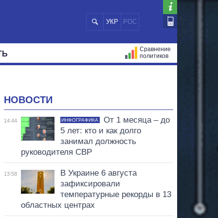
УКР
РОС
Сравнение
ТЬ
политиков
СТРАЦИЙ
МЭРЫ
ВСЕ ПЕРСОНЫ
НОВОСТИ
От 1 месяца – до
ИНФОГРАФИКА
14:44
5 лет: кто и как долго
занимал должность
руководителя СВР
В Украине 6 августа
13:58
зафиксировали
температурные рекорды в 13
областных центрах