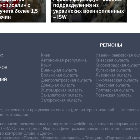
«списали» с
подразделения из
учета более 1,5
украинских военнопленных
жчин
– ISW
РЕГИОНЫ
Киев
Ивано-Франковская об
ИС
Автономная республика
Киевская область
Крым
Кировоградская област
РОВ
Винницкая область
Луганская область
Волынская область
Львовская область
ЦИЙ
Днепропетровская область
Николаевская область
Донецкая область
Одесская область
Житомирская область
Полтавская область
Закарпатская область
Ровенская область
Запорожская область
 разрешается при указании ссылки (для интернет-изданий — гиперссылки
ния материалов.
овников, размещенных на портале slovoidilo.ua, а также информация о 
«ИА Слово и Дело». Инфографики, размещенные на портале slovoidilo.
о контроля Слово и Дело».
х рекламы: «Промо», «Новости компаний», «Позиция», «Партнерский мат