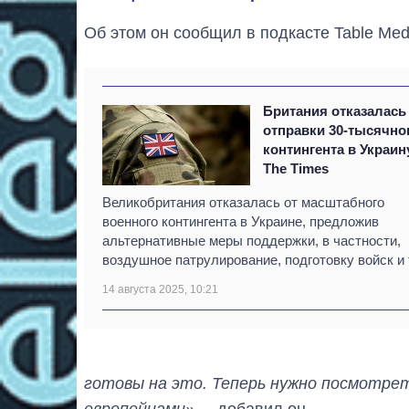
Об этом он сообщил в подкасте Table Med
Британия отказалась
отправки 30-тысячно
контингента в Украин
The Times
Великобритания отказалась от масштабного
военного контингента в Украине, предложив
альтернативные меры поддержки, в частности,
воздушное патрулирование, подготовку войск и т
14 августа 2025, 10:21
готовы на это. Теперь нужно посмотрет
европейцами»
, – добавил он.