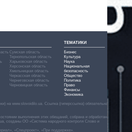
ТЕМАТИКИ
ласть
Сумская область
Бизнес
Тернопольская область
Культура
ь
Харьковская область
Наука
Херсонская область
Национальная
Хмельницкая область
безопасность
Черкасская область
Общество
Черниговская область
Политика
Черновицкая область
Право
Финансы
Экономика
) на www.slovoidilo.ua. Ссылка (гиперссылка) обязательна
состоянии выполнения этих обещаний, собрана и обработана
ua, созданы ОО «Система народного контроля Слово и
ериал», «Спецпроект», «При поддержке».