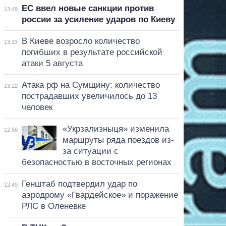
ЕС ввел новые санкции против
13:49
россии за усиление ударов по Киеву
В Киеве возросло количество
13:33
погибших в результате российской
атаки 5 августа
Атака рф на Сумщину: количество
13:22
пострадавших увеличилось до 13
человек
«Укрзализныця» изменила
12:58
маршруты ряда поездов из-
за ситуации с
безопасностью в восточных регионах
Генштаб подтвердил удар по
12:49
аэродрому «Гвардейское» и поражение
РЛС в Оленевке