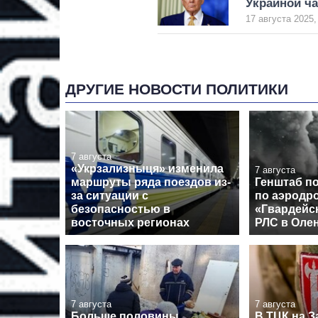
Украиной ча
17 августа 2025,
ДРУГИЕ НОВОСТИ ПОЛИТИКИ
7 августа
«Укрзализныця» изменила
7 августа
маршруты ряда поездов из-
Генштаб п
за ситуации с
по аэродр
безопасностью в
«Гвардейс
восточных регионах
РЛС в Оле
7 августа
7 августа
Больше половины
В ТЦК на З