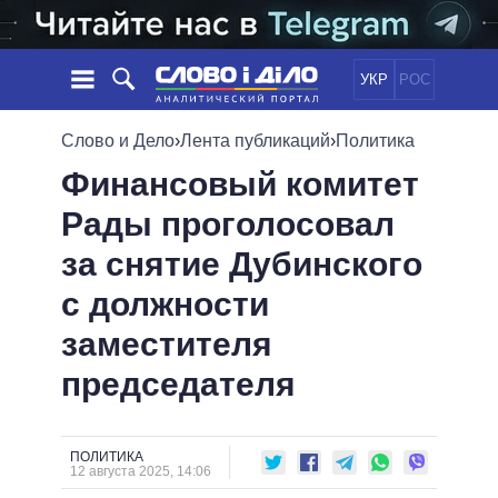
УКР
РОС
НОВОСТИ
Слово и Дело
›
Лента публикаций
›
Политика
Финансовый комитет
ОБЕЩАНИЯ
ЛЕНТА
ПОЛИТИКА
Рады проголосовал
СОБЫТИЯ
ЭКОНОМИКА
ПОЛИТИКИ
за снятие Дубинского
СТАТЬИ
ОБЩЕСТВО
ИНФОГРАФИКА
МНЕНИЯ
МИР
ВСЕ ПОЛИТИКИ
с должности
ОБЗОРЫ
ПРЕЗИДЕНТ И ОФИС
заместителя
ВИДЕО
ДАЙДЖЕСТЫ
ВЕРХОВНАЯ РАДА
председателя
ПОДДЕРЖАТЬ
КАБИНЕТ МИНИСТРОВ
ГЛАВЫ ОБЛАДМИНИСТРАЦИЙ
СРАВНЕНИЕ ПОЛИТИКОВ
МЭРЫ
ПОЛИТИКА
12 августа 2025, 14:06
ВСЕ ПЕРСОНЫ