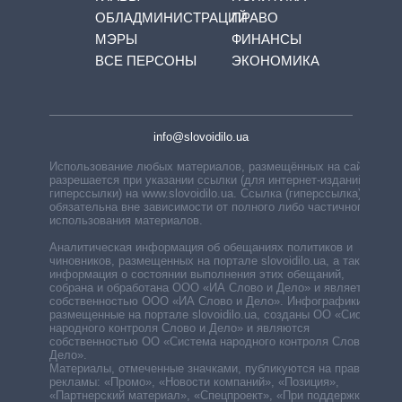
ОБЛАДМИНИСТРАЦИЙ
ПРАВО
МЭРЫ
ФИНАНСЫ
ВСЕ ПЕРСОНЫ
ЭКОНОМИКА
info@slovoidilo.ua
Использование любых материалов, размещённых на сайте,
разрешается при указании ссылки (для интернет-изданий —
гиперссылки) на www.slovoidilo.ua. Ссылка (гиперссылка)
обязательна вне зависимости от полного либо частичного
использования материалов.
Аналитическая информация об обещаниях политиков и
чиновников, размещенных на портале slovoidilo.ua, а также
информация о состоянии выполнения этих обещаний,
собрана и обработана ООО «ИА Слово и Дело» и является
собственностью ООО «ИА Слово и Дело». Инфографики,
размещенные на портале slovoidilo.ua, созданы ОО «Система
народного контроля Слово и Дело» и являются
собственностью ОО «Система народного контроля Слово и
Дело».
Материалы, отмеченные значками, публикуются на правах
рекламы: «Промо», «Новости компаний», «Позиция»,
«Партнерский материал», «Спецпроект», «При поддержке».