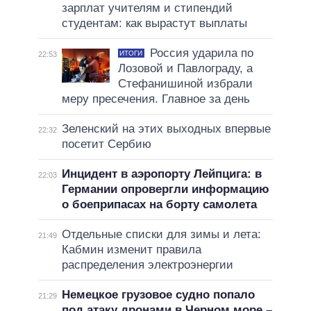
зарплат учителям и стипендий
студентам: как вырастут выплаты
Россия ударила по
ИТОГИ
22:53
Лозовой и Павлограду, а
Стефанишиной избрали
меру пресечения. Главное за день
Зеленский на этих выходных впервые
22:32
посетит Сербию
Инцидент в аэропорту Лейпцига: в
22:03
Германии опровергли информацию
о боеприпасах на борту самолета
Отдельные списки для зимы и лета:
21:49
Кабмин изменит правила
распределения электроэнергии
Немецкое грузовое судно попало
21:29
под атаку дронами в Черном море –