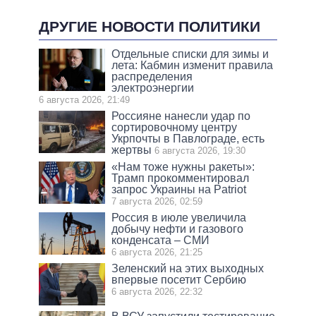
ДРУГИЕ НОВОСТИ ПОЛИТИКИ
Отдельные списки для зимы и
лета: Кабмин изменит правила
распределения
электроэнергии
6 августа 2026, 21:49
Россияне нанесли удар по
сортировочному центру
Укрпочты в Павлограде, есть
жертвы
6 августа 2026, 19:30
«Нам тоже нужны ракеты»:
Трамп прокомментировал
запрос Украины на Patriot
7 августа 2026, 02:59
Россия в июле увеличила
добычу нефти и газового
конденсата – СМИ
6 августа 2026, 21:25
Зеленский на этих выходных
впервые посетит Сербию
6 августа 2026, 22:32