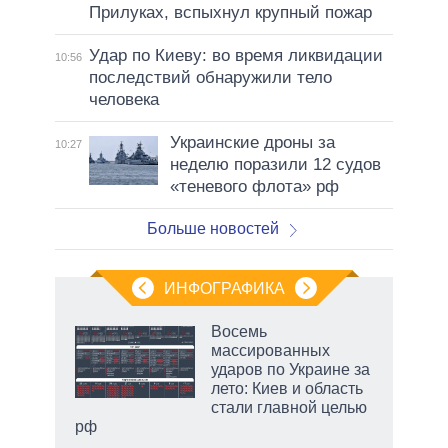
Прилуках, вспыхнул крупный пожар
Удар по Киеву: во время ликвидации
10:56
последствий обнаружили тело
человека
Украинские дроны за
10:27
неделю поразили 12 судов
«теневого флота» рф
Больше новостей
ИНФОГРАФИКА
еля
Восемь
массированных
ударов по Украине за
лето: Киев и область
стали главной целью
рф