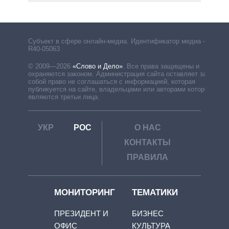
Субъект в сфере онлайн-медиа. Идентификатор медиа –
R40-05063
© 2009—2026
«Слово и Дело»
.
Все права защищены и
охраняются законом. Администрация сайта оставляет за
собой право не соглашаться с информацией, которая
публикуется на сайте, владельцами или авторами которой
являются третьи лица.
УКР
РОС
О НАС
КОНТАКТЫ
ПРАВИЛА
МОНИТОРИНГ
ТЕМАТИКИ
ПРЕЗИДЕНТ И
БИЗНЕС
ОФИС
КУЛЬТУРА