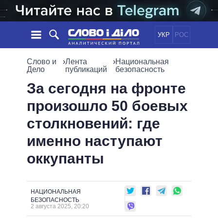
УКР
РОС
НОВОСТИ
Слово и
›
Лента
›
Национальная
Дело
публикаций
безопасность
ОБЕЩАНИЯ
ЛЕНТА
ПОЛИТИКА
За сегодня на фронте
СОБЫТИЯ
ЭКОНОМИКА
произошло 50 боевых
ПОЛИТИКИ
СТАТЬИ
ОБЩЕСТВО
столкновений: где
ИНФОГРАФИКА
МНЕНИЯ
МИР
ВСЕ ПОЛИТИКИ
именно наступают
ОБЗОРЫ
ПРЕЗИДЕНТ И ОФИС
ВИДЕО
оккупанты
ДАЙДЖЕСТЫ
ВЕРХОВНАЯ РАДА
ПОДДЕРЖАТЬ
КАБИНЕТ МИНИСТРОВ
ГЛАВЫ ОБЛАДМИНИСТРАЦИЙ
СРАВНЕНИЕ ПОЛИТИКОВ
НАЦИОНАЛЬНАЯ
МЭРЫ
БЕЗОПАСНОСТЬ
2 августа 2025, 20:20
ВСЕ ПЕРСОНЫ