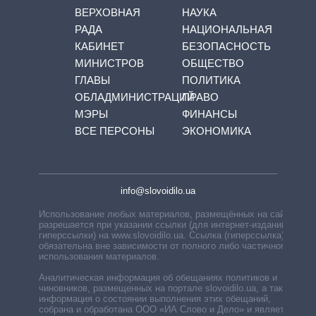
ВЕРХОВНАЯ
НАУКА
РАДА
НАЦИОНАЛЬНАЯ
КАБИНЕТ
БЕЗОПАСНОСТЬ
МИНИСТРОВ
ОБЩЕСТВО
ГЛАВЫ
ПОЛИТИКА
ОБЛАДМИНИСТРАЦИЙ
ПРАВО
МЭРЫ
ФИНАНСЫ
ВСЕ ПЕРСОНЫ
ЭКОНОМИКА
info@slovoidilo.ua
Использование любых материалов, размещённых на сайте,
разрешается при указании ссылки (для интернет-изданий —
гиперссылки) на www.slovoidilo.ua. Ссылка (гиперссылка)
обязательна вне зависимости от полного либо частичного
использования материалов.
Аналитическая информация об обещаниях политиков и
чиновников, размещенных на портале slovoidilo.ua, а также
информация о состоянии выполнения этих обещаний,
собрана и обработана ООО «ИА Слово и Дело» и является