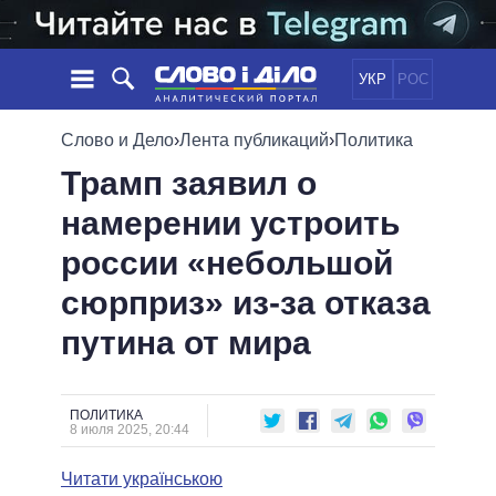
УКР
РОС
НОВОСТИ
Слово и Дело
›
Лента публикаций
›
Политика
Трамп заявил о
ОБЕЩАНИЯ
ЛЕНТА
ПОЛИТИКА
намерении устроить
СОБЫТИЯ
ЭКОНОМИКА
ПОЛИТИКИ
россии «небольшой
СТАТЬИ
ОБЩЕСТВО
ИНФОГРАФИКА
МНЕНИЯ
МИР
ВСЕ ПОЛИТИКИ
сюрприз» из-за отказа
ОБЗОРЫ
ПРЕЗИДЕНТ И ОФИС
путина от мира
ВИДЕО
ДАЙДЖЕСТЫ
ВЕРХОВНАЯ РАДА
ПОДДЕРЖАТЬ
КАБИНЕТ МИНИСТРОВ
ГЛАВЫ ОБЛАДМИНИСТРАЦИЙ
ПОЛИТИКА
СРАВНЕНИЕ ПОЛИТИКОВ
8 июля 2025, 20:44
МЭРЫ
Читати українською
ВСЕ ПЕРСОНЫ