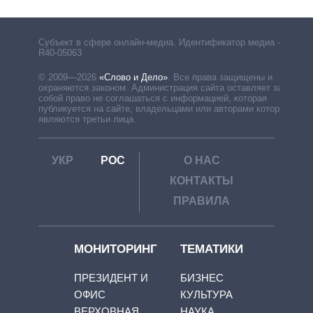
Субъект в сфере онлайн-медиа. Идентификатор медиа –
R40-05063
© 2009—2026
«Слово и Дело»
.
Все права защищены и
охраняются законом. Администрация сайта оставляет за
собой право не соглашаться с информацией, которая
публикуется на сайте, владельцами или авторами которой
являются третьи лица.
УКР
РОС
О НАС
КОНТАКТЫ
ПРАВИЛА
МОНИТОРИНГ
ТЕМАТИКИ
ПРЕЗИДЕНТ И
БИЗНЕС
ОФИС
КУЛЬТУРА
ВЕРХОВНАЯ
НАУКА