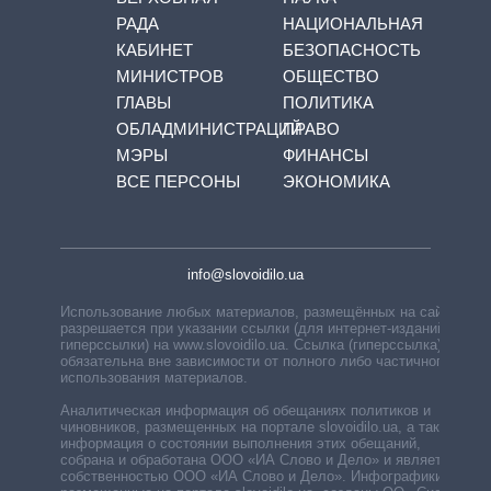
РАДА
НАЦИОНАЛЬНАЯ
КАБИНЕТ
БЕЗОПАСНОСТЬ
МИНИСТРОВ
ОБЩЕСТВО
ГЛАВЫ
ПОЛИТИКА
ОБЛАДМИНИСТРАЦИЙ
ПРАВО
МЭРЫ
ФИНАНСЫ
ВСЕ ПЕРСОНЫ
ЭКОНОМИКА
info@slovoidilo.ua
Использование любых материалов, размещённых на сайте,
разрешается при указании ссылки (для интернет-изданий —
гиперссылки) на www.slovoidilo.ua. Ссылка (гиперссылка)
обязательна вне зависимости от полного либо частичного
использования материалов.
Аналитическая информация об обещаниях политиков и
чиновников, размещенных на портале slovoidilo.ua, а также
информация о состоянии выполнения этих обещаний,
собрана и обработана ООО «ИА Слово и Дело» и является
собственностью ООО «ИА Слово и Дело». Инфографики,