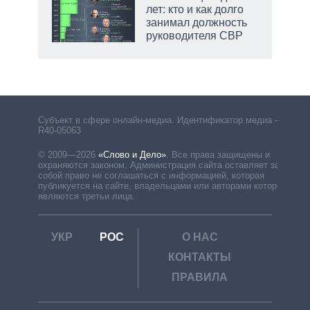
лет: кто и как долго
занимал должность
руководителя СВР
Субъект в сфере онлайн-медиа. Идентификатор медиа –
R40-05063
© 2009—2026
«Слово и Дело»
.
Все права защищены и
охраняются законом. Администрация сайта оставляет за
собой право не соглашаться с информацией, которая
публикуется на сайте, владельцами или авторами которой
являются третьи лица.
УКР
РОС
О НАС
КОНТАКТЫ
ПРАВИЛА