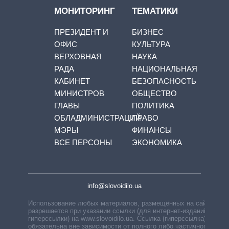
МОНИТОРИНГ
ТЕМАТИКИ
ПРЕЗИДЕНТ И
БИЗНЕС
ОФИС
КУЛЬТУРА
ВЕРХОВНАЯ
НАУКА
РАДА
НАЦИОНАЛЬНАЯ
КАБИНЕТ
БЕЗОПАСНОСТЬ
МИНИСТРОВ
ОБЩЕСТВО
ГЛАВЫ
ПОЛИТИКА
ОБЛАДМИНИСТРАЦИЙ
ПРАВО
МЭРЫ
ФИНАНСЫ
ВСЕ ПЕРСОНЫ
ЭКОНОМИКА
info@slovoidilo.ua
Использование любых материалов, размещённых на сайте,
разрешается при указании ссылки (для интернет-изданий —
гиперссылки) на www.slovoidilo.ua. Ссылка (гиперссылка)
обязательна вне зависимости от полного либо частичного