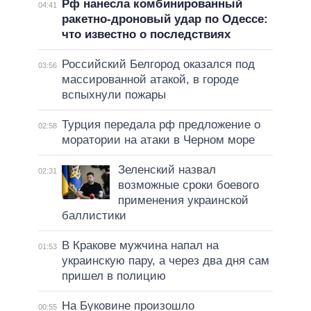
Рф нанесла комбинированный
04:41
ракетно-дроновый удар по Одессе:
что известно о последствиях
Российский Белгород оказался под
03:56
массированной атакой, в городе
вспыхнули пожары
Турция передала рф предложение о
02:58
моратории на атаки в Черном море
Зеленский назвал
02:31
возможные сроки боевого
применения украинской
баллистики
В Кракове мужчина напал на
01:53
украинскую пару, а через два дня сам
пришел в полицию
На Буковине произошло
00:55