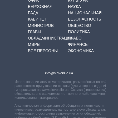
ОФИС
КУЛЬТУРА
ВЕРХОВНАЯ
НАУКА
РАДА
НАЦИОНАЛЬНАЯ
КАБИНЕТ
БЕЗОПАСНОСТЬ
МИНИСТРОВ
ОБЩЕСТВО
ГЛАВЫ
ПОЛИТИКА
ОБЛАДМИНИСТРАЦИЙ
ПРАВО
МЭРЫ
ФИНАНСЫ
ВСЕ ПЕРСОНЫ
ЭКОНОМИКА
info@slovoidilo.ua
Использование любых материалов, размещённых на сайте,
разрешается при указании ссылки (для интернет-изданий —
гиперссылки) на www.slovoidilo.ua. Ссылка (гиперссылка)
обязательна вне зависимости от полного либо частичного
использования материалов.
Аналитическая информация об обещаниях политиков и
чиновников, размещенных на портале slovoidilo.ua, а также
информация о состоянии выполнения этих обещаний,
собрана и обработана ООО «ИА Слово и Дело» и является