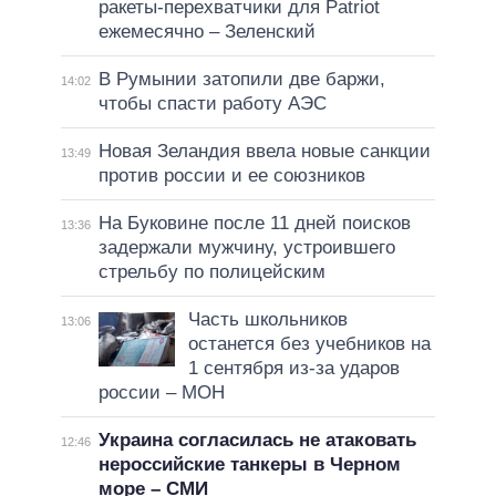
ракеты-перехватчики для Patriot
ежемесячно – Зеленский
В Румынии затопили две баржи,
14:02
чтобы спасти работу АЭС
Новая Зеландия ввела новые санкции
13:49
против россии и ее союзников
На Буковине после 11 дней поисков
13:36
задержали мужчину, устроившего
стрельбу по полицейским
Часть школьников
13:06
останется без учебников на
1 сентября из-за ударов
россии – МОН
Украина согласилась не атаковать
12:46
нероссийские танкеры в Черном
море – СМИ