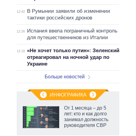
В Румынии заявили об изменении
12:42
тактики российских дронов
Испания ввела пограничный контроль
12:26
для путешественников из Италии
«Не хочет только путин»: Зеленский
12:10
отреагировал на ночной удар по
Украине
Больше новостей
ИНФОГРАФИКА
еля
От 1 месяца – до 5
лет: кто и как долго
занимал должность
руководителя СВР