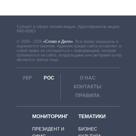
Субъект в сфере онлайн-медиа. Идентификатор медиа –
R40-05063
© 2009—2026
«Слово и Дело»
.
Все права защищены и
охраняются законом. Администрация сайта оставляет за
собой право не соглашаться с информацией, которая
публикуется на сайте, владельцами или авторами которой
являются третьи лица.
УКР
РОС
О НАС
КОНТАКТЫ
ПРАВИЛА
МОНИТОРИНГ
ТЕМАТИКИ
ПРЕЗИДЕНТ И
БИЗНЕС