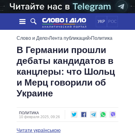
УКР
РОС
НОВОСТИ
Слово и Дело
›
Лента публикаций
›
Политика
В Германии прошли
ОБЕЩАНИЯ
ЛЕНТА
ПОЛИТИКА
дебаты кандидатов в
СОБЫТИЯ
ЭКОНОМИКА
ПОЛИТИКИ
канцлеры: что Шольц
СТАТЬИ
ОБЩЕСТВО
ИНФОГРАФИКА
МНЕНИЯ
МИР
ВСЕ ПОЛИТИКИ
и Мерц говорили об
ОБЗОРЫ
ПРЕЗИДЕНТ И ОФИС
Украине
ВИДЕО
ДАЙДЖЕСТЫ
ВЕРХОВНАЯ РАДА
ПОДДЕРЖАТЬ
КАБИНЕТ МИНИСТРОВ
ГЛАВЫ ОБЛАДМИНИСТРАЦИЙ
ПОЛИТИКА
СРАВНЕНИЕ ПОЛИТИКОВ
10 февраля 2025, 09:26
МЭРЫ
Читати українською
ВСЕ ПЕРСОНЫ