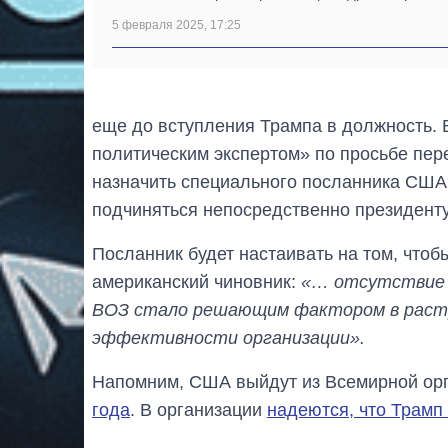
5 февраля 2025, 17:25
еще до вступления Трампа в должность.
политическим экспертом» по просьбе пер
назначить специального посланника США,
подчиняться непосредственно президенту
Посланник будет настаивать на том, чтоб
американский чиновник:
«… отсутствие а
ВОЗ стало решающим фактором в растр
эффективности организации».
Напомним, США выйдут из Всемирной ор
года
. В организации
надеются, что Трамп