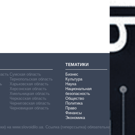
ТЕМАТИКИ
ласть
Сумская область
Бизнес
Тернопольская область
Культура
ь
Харьковская область
Наука
Херсонская область
Национальная
Хмельницкая область
безопасность
Черкасская область
Общество
Черниговская область
Политика
Черновицкая область
Право
Финансы
Экономика
) на www.slovoidilo.ua. Ссылка (гиперссылка) обязательна