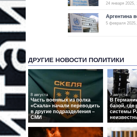
24 января 2025, 
Аргентина 
5 февраля 2025,
ДРУГИЕ НОВОСТИ ПОЛИТИКИ
8 августа
7 августа
Часть военных из полка
В Германи
«Скала» начали переводить
базой, где
в другие подразделения –
системы Pa
СМИ
неизвестн