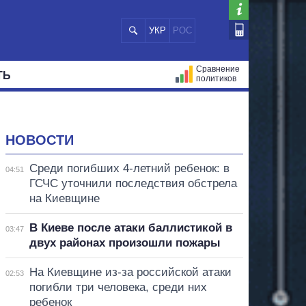
УКР
РОС
Сравнение
ТЬ
политиков
СТРАЦИЙ
МЭРЫ
ВСЕ ПЕРСОНЫ
НОВОСТИ
Среди погибших 4-летний ребенок: в
04:51
ГСЧС уточнили последствия обстрела
на Киевщине
В Киеве после атаки баллистикой в
03:47
двух районах произошли пожары
На Киевщине из-за российской атаки
02:53
погибли три человека, среди них
ребенок