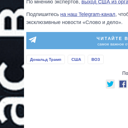
По мнению экспертов,
выход США из орга
Подпишитесь
на наш Telegram-канал
, чт
эксклюзивные новости «Слово и дело».
ЧИТАЙТЕ 
самое важное о
Дональд Трамп
США
ВОЗ
По