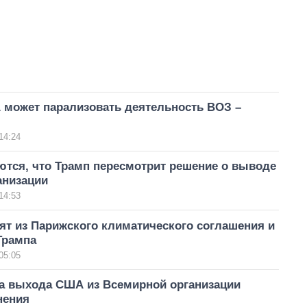
может парализовать деятельность ВОЗ –
14:24
ются, что Трамп пересмотрит решение о выводе
анизации
14:53
т из Парижского климатического соглашения и
Трампа
05:05
та выхода США из Всемирной организации
нения