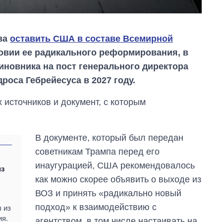
ва
оставить США в составе Всемирной
овии ее радикального реформирования, в
иновника на пост генерального директора
роса Гебрейесуса в 2027 году.
 источников и документ, с которым
В документе, который был передан
советникам Трампа перед его
инаугурацией, США рекомендовалось
Восемь
из
массированных
как можно скорее объявить о выходе из
ударов по Украине
ВОЗ и принять «радикально новый
за лето: Киев и
область стали
подход» к взаимодействию с
 из
главной целью рф
ия.
агентством, в том числе настаивать на