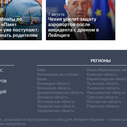
7 августа
платы по
Чехия усилит защиту
 «Пакет
аэропортов после
» уже поступают:
инцидента с дроном в
знать родителям
Лейпциге
РЕГИОНЫ
Киев
Ивано-Франковская об
ИС
Автономная республика
Киевская область
Крым
Кировоградская област
РОВ
Винницкая область
Луганская область
Волынская область
Львовская область
ЦИЙ
Днепропетровская область
Николаевская область
Донецкая область
Одесская область
Житомирская область
Полтавская область
Закарпатская область
Ровенская область
Запорожская область
 разрешается при указании ссылки (для интернет-изданий — гиперссылки
ния материалов.