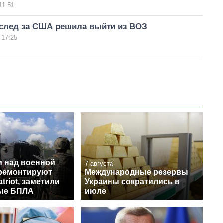
11:51
вслед за США решила выйти из ВОЗ
 17:25
и над военной
7 августа
 ремонтируют
Международные резервы
triot, заметили
Украины сократились в
ые БПЛА
июле