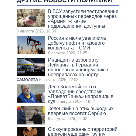
В ВСУ запустили тестирование
упрощенных переводов через
«Армия+»: какие
подразделения доступны
6 августа 2026, 18:54
Россия в июле увеличила
добычу нефти и газового
конденсата – СМИ
6 августа 2026, 21:25
Инцидент в аэропорту
Лейпцига: в Германии
опровергли информацию о
боеприпасах на борту
самолета
6 августа 2026, 22:03
Дело Коломойского о
завладении средствами
«ПриватБанка» направили в
суд
6 августа 2026, 19:34
Зеленский на этих выходных
впервые посетит Сербию
6 августа 2026, 22:32
С оккупированных территорий
вернули еще одну группу