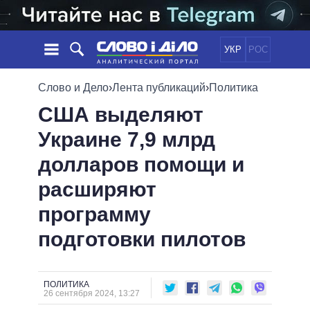
УКР
РОС
НОВОСТИ
Слово и Дело
›
Лента публикаций
›
Политика
США выделяют
ОБЕЩАНИЯ
ЛЕНТА
ПОЛИТИКА
Украине 7,9 млрд
СОБЫТИЯ
ЭКОНОМИКА
ПОЛИТИКИ
долларов помощи и
СТАТЬИ
ОБЩЕСТВО
ИНФОГРАФИКА
МНЕНИЯ
МИР
ВСЕ ПОЛИТИКИ
расширяют
ОБЗОРЫ
ПРЕЗИДЕНТ И ОФИС
программу
ВИДЕО
ДАЙДЖЕСТЫ
ВЕРХОВНАЯ РАДА
подготовки пилотов
ПОДДЕРЖАТЬ
КАБИНЕТ МИНИСТРОВ
ГЛАВЫ ОБЛАДМИНИСТРАЦИЙ
СРАВНЕНИЕ ПОЛИТИКОВ
МЭРЫ
ПОЛИТИКА
26 сентября 2024, 13:27
ВСЕ ПЕРСОНЫ