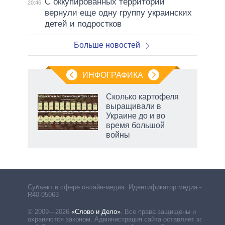
С оккупированных территорий
20:46
вернули еще одну группу украинских
детей и подростков
Больше новостей
ИНФОГРАФИКА
рифы
Сколько картофеля
у в
выращивали в
 на
Украине до и во
время большой
войны
Субъект в сфере онлайн-медиа. Идентификатор медиа –
R40-05063
© 2009—2026
«Слово и Дело»
.
Все права защищены и
охраняются законом. Администрация сайта оставляет за