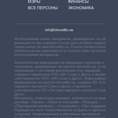
МЭРЫ
ФИНАНСЫ
ВСЕ ПЕРСОНЫ
ЭКОНОМИКА
info@slovoidilo.ua
Использование любых материалов, размещённых на сайте,
разрешается при указании ссылки (для интернет-изданий —
гиперссылки) на www.slovoidilo.ua. Ссылка (гиперссылка)
обязательна вне зависимости от полного либо частичного
использования материалов.
Аналитическая информация об обещаниях политиков и
чиновников, размещенных на портале slovoidilo.ua, а также
информация о состоянии выполнения этих обещаний,
собрана и обработана ООО «ИА Слово и Дело» и является
собственностью ООО «ИА Слово и Дело». Инфографики,
размещенные на портале slovoidilo.ua, созданы ОО «Система
народного контроля Слово и Дело» и являются
собственностью ОО «Система народного контроля Слово и
Дело».
Материалы, отмеченные значками, публикуются на правах
рекламы: «Промо», «Новости компаний», «Позиция»,
«Партнерский материал», «Спецпроект», «При поддержке».
Редакция не несет ответственности за факты и оценочные
суждения, обнародованные в рекламных материалах.
Согласно украинскому законодательству ответственность за