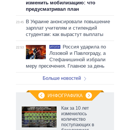
изменить мобилизацию: что
предусматривал план
В Украине анонсировали повышение
23:45
зарплат учителям и стипендий
студентам: как вырастут выплаты
Россия ударила по
ИТОГИ
22:53
Лозовой и Павлограду, а
Стефанишиной избрали
меру пресечения. Главное за день
Больше новостей
ИНФОГРАФИКА
Как за 10 лет
изменилось
не за
количество
асть
поступающих в