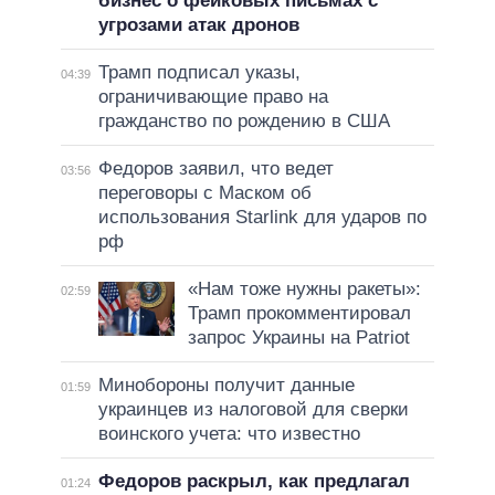
бизнес о фейковых письмах с
угрозами атак дронов
Трамп подписал указы,
04:39
ограничивающие право на
гражданство по рождению в США
Федоров заявил, что ведет
03:56
переговоры с Маском об
использования Starlink для ударов по
рф
«Нам тоже нужны ракеты»:
02:59
Трамп прокомментировал
запрос Украины на Patriot
Минобороны получит данные
01:59
украинцев из налоговой для сверки
воинского учета: что известно
Федоров раскрыл, как предлагал
01:24