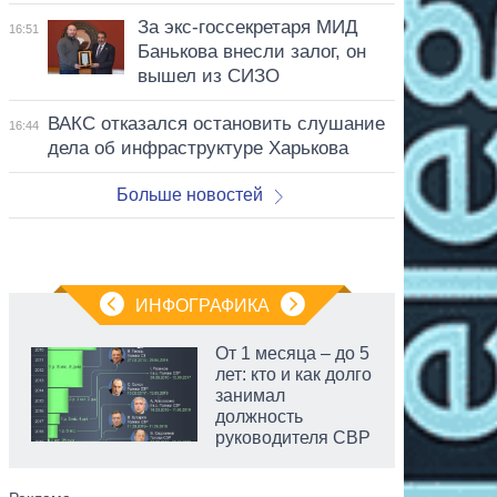
За экс-госсекретаря МИД
16:51
Банькова внесли залог, он
вышел из СИЗО
ВАКС отказался остановить слушание
16:44
дела об инфраструктуре Харькова
Больше новостей
ИНФОГРАФИКА
От 1 месяца – до 5
лет: кто и как долго
занимал
должность
руководителя СВР
аспирант