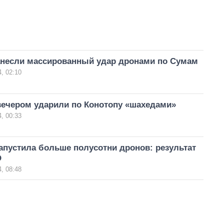
анесли массированный удар дронами по Сумам
, 02:10
вечером ударили по Конотопу «шахедами»
, 00:33
апустила больше полусотни дронов: результат
О
, 08:48