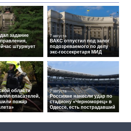
 дал задание
7 августа
аправления,
ВАКС отпустил под залог
ейчас штурмует
подозреваемого по делу
экс-госсекретаря МИД
ской области
7 августа
елял спасателей,
Россияне нанесли удар по
ушили пожар
стадиону «Черноморец» в
илета»
Одессе, есть пострадавший