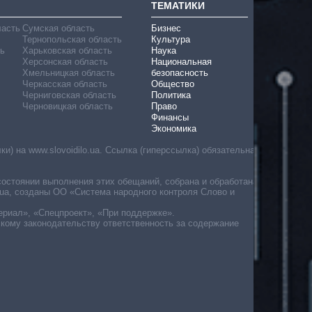
ТЕМАТИКИ
ласть
Сумская область
Бизнес
Тернопольская область
Культура
ь
Харьковская область
Наука
Херсонская область
Национальная
Хмельницкая область
безопасность
Черкасская область
Общество
Черниговская область
Политика
Черновицкая область
Право
Финансы
Экономика
) на www.slovoidilo.ua. Ссылка (гиперссылка) обязательна
состоянии выполнения этих обещаний, собрана и обработана
ua, созданы ОО «Система народного контроля Слово и
ериал», «Спецпроект», «При поддержке».
скому законодательству ответственность за содержание