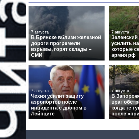
7 августа
7 августа
В Брянске вблизи железной
Зеленский
дороги прогремели
усилить н
взрывы, горят склады –
которые с
СМИ
армия рф
7 августа
7 августа
Чехия усилит защиту
В Запорож
аэропортов после
враг обстр
инцидента с дроном в
когда те т
Лейпциге
после «пр