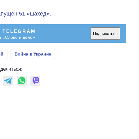
апущен 51 «шахед».
В TELEGRAM
Подписаться
т «Слово и дело»
ей
Война в Украине
делиться: