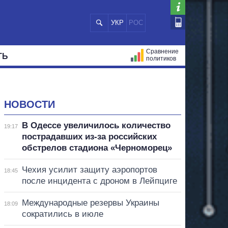
УКР
РОС
Сравнение
ТЬ
политиков
СТРАЦИЙ
МЭРЫ
ВСЕ ПЕРСОНЫ
НОВОСТИ
В Одессе увеличилось количество
19:17
пострадавших из-за российских
обстрелов стадиона «Черноморец»
Чехия усилит защиту аэропортов
18:45
после инцидента с дроном в Лейпциге
Международные резервы Украины
18:09
сократились в июле