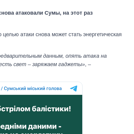
снова атаковали Сумы, на этот раз
 целью атаки снова может стать энергетическая
редварительным данным, опять атака на
о есть свет – заряжаем гаджеты»
, –
Сколько
картофеля
выращивали в
Украине до и во
время большой
войны