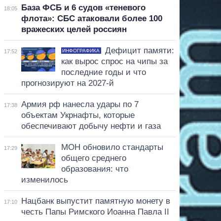
База ФСБ и 6 судов «теневого
18:05
флота»: СБС атаковали более 100
вражеских целей россиян
Дефицит памяти:
ИНФОГРАФИКА
17:52
как вырос спрос на чипы за
последние годы и что
прогнозируют на 2027-й
Армия рф нанесла удары по 7
17:38
объектам Укрнафты, которые
обеспечивают добычу нефти и газа
МОН обновило стандарты
17:29
общего среднего
образования: что
изменилось
Нацбанк выпустит памятную монету в
17:10
честь Папы Римского Иоанна Павла II