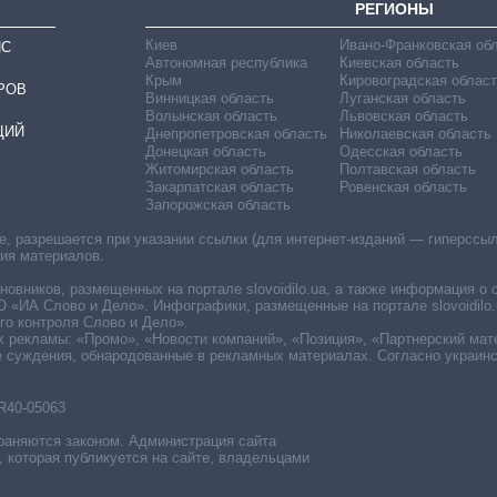
РЕГИОНЫ
Киев
Ивано-Франковская об
ИС
Автономная республика
Киевская область
Крым
Кировоградская област
РОВ
Винницкая область
Луганская область
Волынская область
Львовская область
ЦИЙ
Днепропетровская область
Николаевская область
Донецкая область
Одесская область
Житомирская область
Полтавская область
Закарпатская область
Ровенская область
Запорожская область
 разрешается при указании ссылки (для интернет-изданий — гиперссылки
ния материалов.
овников, размещенных на портале slovoidilo.ua, а также информация о 
«ИА Слово и Дело». Инфографики, размещенные на портале slovoidilo.
о контроля Слово и Дело».
х рекламы: «Промо», «Новости компаний», «Позиция», «Партнерский мат
е суждения, обнародованные в рекламных материалах. Согласно украин
R40-05063
раняются законом. Администрация сайта
, которая публикуется на сайте, владельцами