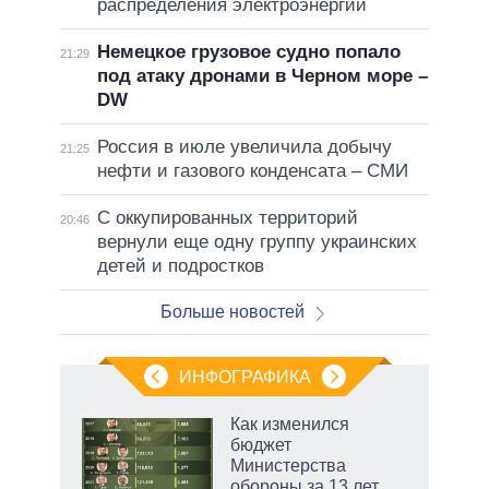
распределения электроэнергии
Немецкое грузовое судно попало
21:29
под атаку дронами в Черном море –
DW
Россия в июле увеличила добычу
21:25
нефти и газового конденсата – СМИ
С оккупированных территорий
20:46
вернули еще одну группу украинских
детей и подростков
Больше новостей
ИНФОГРАФИКА
еля
Как изменился
бюджет
Министерства
обороны за 13 лет