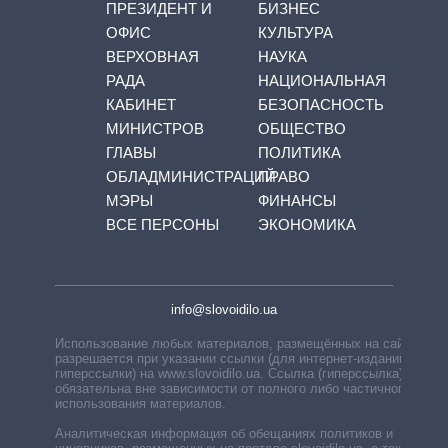
ПРЕЗИДЕНТ И
БИЗНЕС
ОФИС
КУЛЬТУРА
ВЕРХОВНАЯ
НАУКА
РАДА
НАЦИОНАЛЬНАЯ
КАБИНЕТ
БЕЗОПАСНОСТЬ
МИНИСТРОВ
ОБЩЕСТВО
ГЛАВЫ
ПОЛИТИКА
ОБЛАДМИНИСТРАЦИЙ
ПРАВО
МЭРЫ
ФИНАНСЫ
ВСЕ ПЕРСОНЫ
ЭКОНОМИКА
info@slovoidilo.ua
Использование любых материалов, размещённых на сайте,
разрешается при указании ссылки (для интернет-изданий —
гиперссылки) на www.slovoidilo.ua. Ссылка (гиперссылка)
обязательна вне зависимости от полного либо частичного
использования материалов.
Аналитическая информация об обещаниях политиков и