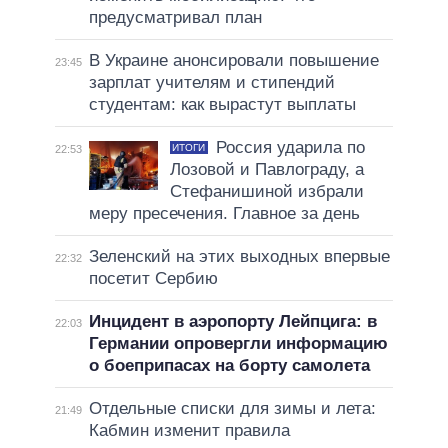
предусматривал план
В Украине анонсировали повышение
23:45
зарплат учителям и стипендий
студентам: как вырастут выплаты
Россия ударила по
ИТОГИ
22:53
Лозовой и Павлограду, а
Стефанишиной избрали
меру пресечения. Главное за день
Зеленский на этих выходных впервые
22:32
посетит Сербию
Инцидент в аэропорту Лейпцига: в
22:03
Германии опровергли информацию
о боеприпасах на борту самолета
Отдельные списки для зимы и лета:
21:49
Кабмин изменит правила