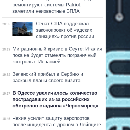
ремонтируют системы Patriot,
заметили неизвестные БПЛА
Сенат США поддержал
20:55
законопроект об «адских
санкциях» против россии
Миграционный кризис в Сеуте: Италия
20:19
пока не будет отменять пограничный
контроль с Испанией
Зеленский прибыл в Сербию и
19:52
раскрыл планы своего визита
В Одессе увеличилось количество
19:17
пострадавших из-за российских
обстрелов стадиона «Черноморец»
Чехия усилит защиту аэропортов
18:45
после инцидента с дроном в Лейпциге