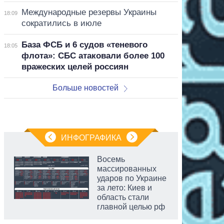
Международные резервы Украины
18:09
сократились в июле
База ФСБ и 6 судов «теневого
18:05
флота»: СБС атаковали более 100
вражеских целей россиян
Больше новостей
ИНФОГРАФИКА
Восемь
массированных
ударов по Украине
за лето: Киев и
область стали
главной целью рф