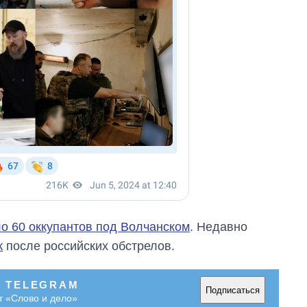
ло 60 оккупантов под Волчанском
. Недавно
к
после российских обстрелов.
В TELEGRAM
Подписаться
т «Слово и дело»