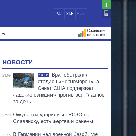
УКР
РОС
Сравнение
ТЬ
политиков
СТРАЦИЙ
МЭРЫ
ВСЕ ПЕРСОНЫ
НОВОСТИ
Враг обстрелял
ИТОГИ
23:09
стадион «Черноморец», а
Сенат США поддержал
«адские санкции» против рф. Главное
за день
Оккупанты ударили из РСЗО по
22:29
Славянску, есть жертва и ранены
В Германии над военной базой, где
21:45