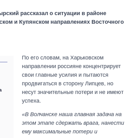
ский рассказал о ситуации в районе
ском и Купянском направлениях Восточного
По его словам, на Харьковском
направлении россияне концентрирует
свои главные усилия и пытаются
продвигаться в сторону Липцев, но
а
несут значительные потери и не имеют
Дефицит памяти:
успеха.
как вырос спрос
на чипы за
«В Волчанске наша главная задача на
последние годы и
что прогнозируют
этом этапе сдержать врага, нанести
на 2027-й
ему максимальные потери и