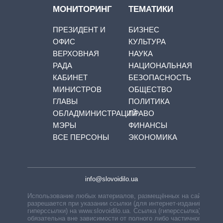
МОНИТОРИНГ
ТЕМАТИКИ
ПРЕЗИДЕНТ И
БИЗНЕС
ОФИС
КУЛЬТУРА
ВЕРХОВНАЯ
НАУКА
РАДА
НАЦИОНАЛЬНАЯ
КАБИНЕТ
БЕЗОПАСНОСТЬ
МИНИСТРОВ
ОБЩЕСТВО
ГЛАВЫ
ПОЛИТИКА
ОБЛАДМИНИСТРАЦИЙ
ПРАВО
МЭРЫ
ФИНАНСЫ
ВСЕ ПЕРСОНЫ
ЭКОНОМИКА
info@slovoidilo.ua
Использование любых материалов, размещённых на сайте,
разрешается при указании ссылки (для интернет-изданий —
гиперссылки) на www.slovoidilo.ua. Ссылка (гиперссылка)
обязательна вне зависимости от полного либо частичного