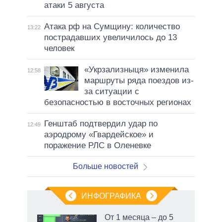
атаки 5 августа
Атака рф на Сумщину: количество
13:22
пострадавших увеличилось до 13
человек
«Укрзализныця» изменила
12:58
маршруты ряда поездов из-
за ситуации с
безопасностью в восточных регионах
Генштаб подтвердил удар по
12:49
аэродрому «Гвардейское» и
поражение РЛС в Оленевке
Больше новостей
ИНФОГРАФИКА
От 1 месяца – до 5