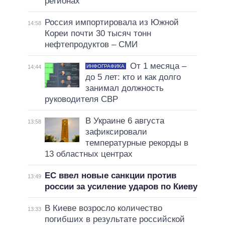
регионах
Россия импортировала из Южной
14:58
Кореи почти 30 тысяч тонн
нефтепродуктов – СМИ
От 1 месяца –
ИНФОГРАФИКА
14:44
до 5 лет: кто и как долго
занимал должность
руководителя СВР
В Украине 6 августа
13:58
зафиксировали
температурные рекорды в
13 областных центрах
ЕС ввел новые санкции против
13:49
россии за усиление ударов по Киеву
В Киеве возросло количество
13:33
погибших в результате российской