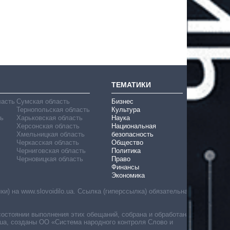
ТЕМАТИКИ
ласть
Сумская область
Бизнес
Тернопольская область
Культура
ь
Харьковская область
Наука
Херсонская область
Национальная
Хмельницкая область
безопасность
Черкасская область
Общество
Черниговская область
Политика
Черновицкая область
Право
Финансы
Экономика
) на www.slovoidilo.ua. Ссылка (гиперссылка) обязательна
состоянии выполнения этих обещаний, собрана и обработана
ua, созданы ОО «Система народного контроля Слово и