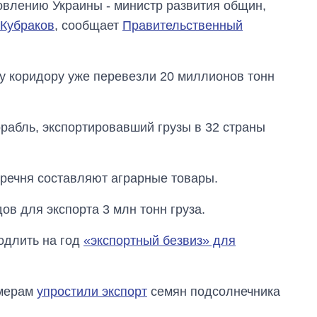
овлению Украины - министр развития общин,
 Кубраков
, сообщает
Правительственный
му коридору уже перевезли 20 миллионов тонн
рабль, экспортировавший грузы в 32 страны
еречня составляют аграрные товары.
ов для экспорта 3 млн тонн груза.
одлить на год
«экспортный безвиз» для
Экономика ИИ-
гигантов: сколько
стоят и
зарабатывают
рмерам
упростили экспорт
семян подсолнечника
OpenAI и Anthropic