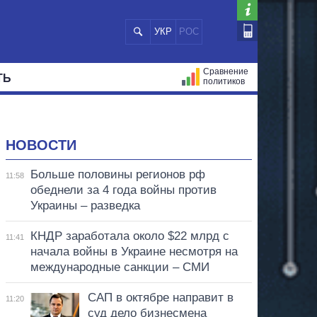
УКР
РОС
Сравнение
ТЬ
политиков
СТРАЦИЙ
МЭРЫ
ВСЕ ПЕРСОНЫ
НОВОСТИ
Больше половины регионов рф
11:58
обеднели за 4 года войны против
Украины – разведка
КНДР заработала около $22 млрд с
11:41
начала войны в Украине несмотря на
международные санкции – СМИ
САП в октябре направит в
11:20
суд дело бизнесмена