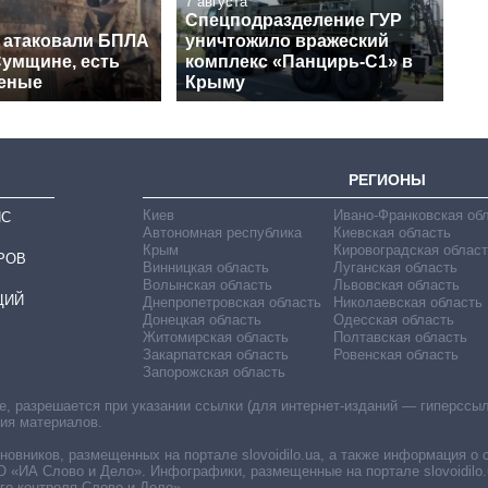
7 августа
Спецподразделение ГУР
 атаковали БПЛА
уничтожило вражеский
Сумщине, есть
комплекс «Панцирь-С1» в
еные
Крыму
РЕГИОНЫ
Киев
Ивано-Франковская об
ИС
Автономная республика
Киевская область
Крым
Кировоградская област
РОВ
Винницкая область
Луганская область
Волынская область
Львовская область
ЦИЙ
Днепропетровская область
Николаевская область
Донецкая область
Одесская область
Житомирская область
Полтавская область
Закарпатская область
Ровенская область
Запорожская область
 разрешается при указании ссылки (для интернет-изданий — гиперссылки
ния материалов.
овников, размещенных на портале slovoidilo.ua, а также информация о 
«ИА Слово и Дело». Инфографики, размещенные на портале slovoidilo.
о контроля Слово и Дело».