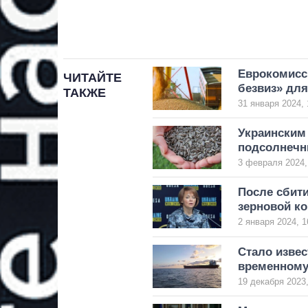
Еврокомисс
ЧИТАЙТЕ
безвиз» дл
ТАКЖЕ
31 января 2024, 
Украинским
подсолнечн
3 февраля 2024,
После сбити
зерновой к
2 января 2024, 1
Стало извес
временному
19 декабря 2023,