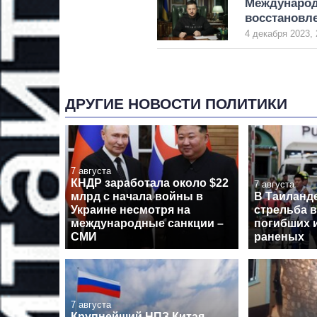
Международ
восстановле
4 декабря 2023, 
ДРУГИЕ НОВОСТИ ПОЛИТИКИ
7 августа
КНДР заработала около $22
7 августа
млрд с начала войны в
В Таиланд
Украине несмотря на
стрельба в
международные санкции –
погибших 
СМИ
раненых
7 августа
Крупнейший НПЗ Китая