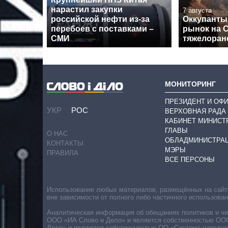
нарастил закупки
7 августа
российской нефти из-за
Оккупанты
перебоев с поставками –
рынок на 
СМИ
тяжелоран
МОНИТОРИНГ
ПРЕЗИДЕНТ И ОФ
УКР
РОС
ВЕРХОВНАЯ РАДА
КАБИНЕТ МИНИСТ
ГЛАВЫ
О НАС
ОБЛАДМИНИСТРА
КОНТАКТЫ
МЭРЫ
ПРАВИЛА
ВСЕ ПЕРСОНЫ
Использование любых материалов, размещённых на сайте,
вне зависимости от полного либо частичного использова
Аналитическая информация об обещаниях политиков и чин
ООО «ИА Слово и Дело» и является собственностью ООО 
Дело» и являются собственностью ОО «Система народног