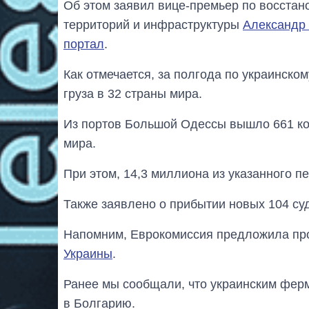
Об этом заявил вице-премьер по восстан
территорий и инфраструктуры
Александр
портал
.
Как отмечается, за полгода по украинско
груза в 32 страны мира.
Из портов Большой Одессы вышло 661 ко
мира.
При этом, 14,3 миллиона из указанного п
Также заявлено о прибытии новых 104 суд
Напомним, Еврокомиссия предложила пр
Украины
.
Ранее мы сообщали, что украинским фе
в Болгарию.