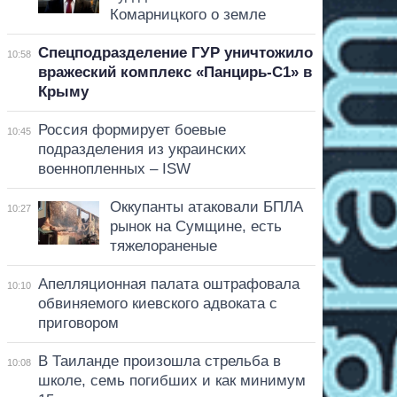
Комарницкого о земле
Спецподразделение ГУР уничтожило
10:58
вражеский комплекс «Панцирь-С1» в
Крыму
Россия формирует боевые
10:45
подразделения из украинских
военнопленных – ISW
Оккупанты атаковали БПЛА
10:27
рынок на Сумщине, есть
тяжелораненые
Апелляционная палата оштрафовала
10:10
обвиняемого киевского адвоката с
приговором
В Таиланде произошла стрельба в
10:08
школе, семь погибших и как минимум