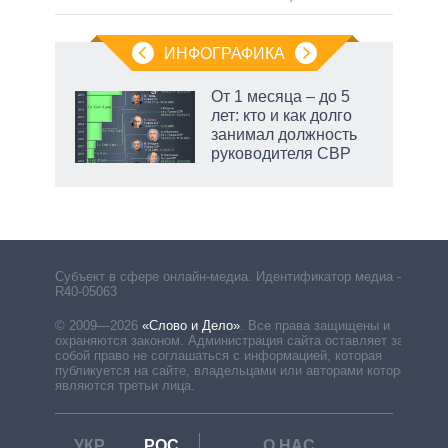
ИНФОГРАФИКА
От 1 месяца – до 5
лет: кто и как долго
занимал должность
руководителя СВР
Субъект в сфере онлайн-медиа. Идентификатор медиа –
R40-05063
© 2009—2026
«Слово и Дело»
.
Все права защищены и
охраняются законом. Администрация сайта оставляет за
собой право не соглашаться с информацией, которая
публикуется на сайте, владельцами или авторами которой
являются третьи лица.
УКР
РОС
О НАС