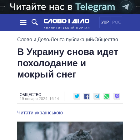
УКР
РОС
НОВОСТИ
Слово и Дело
›
Лента публикаций
›
Общество
В Украину снова идет
ОБЕЩАНИЯ
ЛЕНТА
ПОЛИТИКА
похолодание и
СОБЫТИЯ
ЭКОНОМИКА
ПОЛИТИКИ
мокрый снег
СТАТЬИ
ОБЩЕСТВО
ИНФОГРАФИКА
МНЕНИЯ
МИР
ВСЕ ПОЛИТИКИ
ОБЗОРЫ
ПРЕЗИДЕНТ И ОФИС
ВИДЕО
ОБЩЕСТВО
ДАЙДЖЕСТЫ
19 января 2024, 16:14
ВЕРХОВНАЯ РАДА
ПОДДЕРЖАТЬ
КАБИНЕТ МИНИСТРОВ
Читати українською
ГЛАВЫ ОБЛАДМИНИСТРАЦИЙ
СРАВНЕНИЕ ПОЛИТИКОВ
МЭРЫ
ВСЕ ПЕРСОНЫ