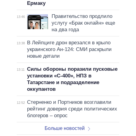
Ермаку
Правительство продлило
13:46
услугу «Брак онлайн» еще
на два года
В Лейпциге дрон врезался в крыло
13:38
украинского Ан-124: СМИ раскрыли
новые детали
Силы обороны поразили пусковые
13:11
установки «С-400», НПЗ в
Татарстане и подразделение
оккупантов
Стерненко и Портников возглавили
12:52
рейтинг доверия среди политических
блогеров – опрос
Больше новостей