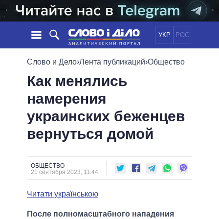
УКР
РОС
НОВОСТИ
Слово и Дело
›
Лента публикаций
›
Общество
Как менялись
ОБЕЩАНИЯ
ЛЕНТА
ПОЛИТИКА
намерения
СОБЫТИЯ
ЭКОНОМИКА
ПОЛИТИКИ
украинских беженцев
СТАТЬИ
ОБЩЕСТВО
ИНФОГРАФИКА
МНЕНИЯ
МИР
ВСЕ ПОЛИТИКИ
вернуться домой
ОБЗОРЫ
ПРЕЗИДЕНТ И ОФИС
ВИДЕО
ДАЙДЖЕСТЫ
ВЕРХОВНАЯ РАДА
ОБЩЕСТВО
ПОДДЕРЖАТЬ
КАБИНЕТ МИНИСТРОВ
21 сентября 2023, 11:44
ГЛАВЫ ОБЛАДМИНИСТРАЦИЙ
СРАВНЕНИЕ ПОЛИТИКОВ
Читати українською
МЭРЫ
ВСЕ ПЕРСОНЫ
После полномасштабного нападения