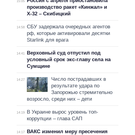
Россия с апреля приостановила
15:05
производство ракет «Кинжал» и
Х-32 – Скибицкий
СБУ задержала очередных агентов
14:58
рф, которые активировали десятки
Starlink для врага
Верховный суд отпустил под
14:41
условный срок экс-главу села на
Сумщине
Число пострадавших в
14:27
результате удара по
Запорожью стремительно
возросло, среди них – дети
В Украине вырос уровень топ-
14:19
коррупции – глава САП
ВАКС изменил меру пресечения
14:17