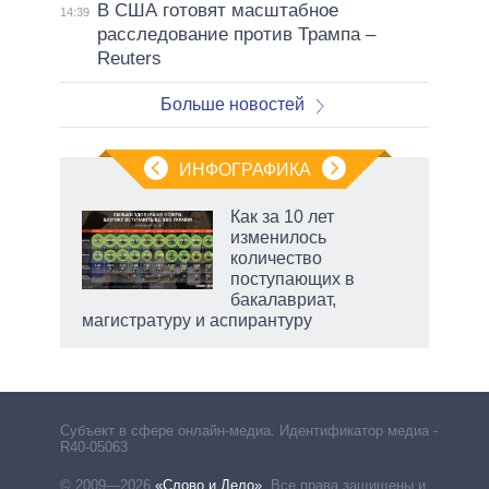
В США готовят масштабное
14:39
расследование против Трампа –
Reuters
Больше новостей
ИНФОГРАФИКА
еля
Как за 10 лет
изменилось
количество
поступающих в
бакалавриат,
магистратуру и аспирантуру
рф
Субъект в сфере онлайн-медиа. Идентификатор медиа –
R40-05063
© 2009—2026
«Слово и Дело»
.
Все права защищены и