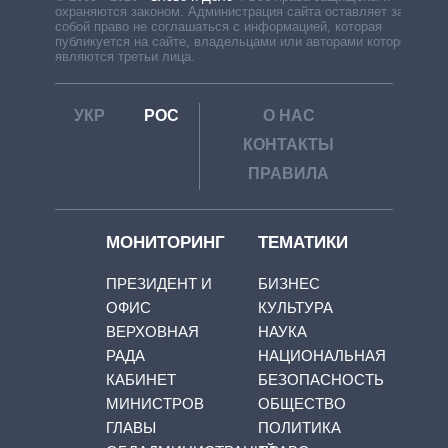
охраняются законом. Администрация сайта оставляет за
собой право не соглашаться с информацией, которая
публикуется на сайте, владельцами или авторами которой
являются третьи лица.
УКР
РОС
О НАС
КОНТАКТЫ
ПРАВИЛА
МОНИТОРИНГ
ТЕМАТИКИ
ПРЕЗИДЕНТ И
БИЗНЕС
ОФИС
КУЛЬТУРА
ВЕРХОВНАЯ
НАУКА
РАДА
НАЦИОНАЛЬНАЯ
КАБИНЕТ
БЕЗОПАСНОСТЬ
МИНИСТРОВ
ОБЩЕСТВО
ГЛАВЫ
ПОЛИТИКА