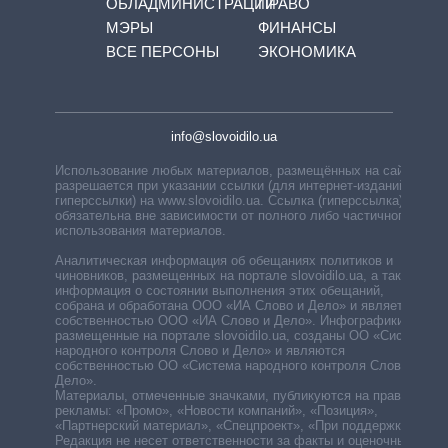
ОБЛАДМИНИСТРАЦИЙ
ПРАВО
МЭРЫ
ФИНАНСЫ
ВСЕ ПЕРСОНЫ
ЭКОНОМИКА
info@slovoidilo.ua
Использование любых материалов, размещённых на сайте,
разрешается при указании ссылки (для интернет-изданий —
гиперссылки) на www.slovoidilo.ua. Ссылка (гиперссылка)
обязательна вне зависимости от полного либо частичного
использования материалов.
Аналитическая информация об обещаниях политиков и
чиновников, размещенных на портале slovoidilo.ua, а также
информация о состоянии выполнения этих обещаний,
собрана и обработана ООО «ИА Слово и Дело» и является
собственностью ООО «ИА Слово и Дело». Инфографики,
размещенные на портале slovoidilo.ua, созданы ОО «Система
народного контроля Слово и Дело» и являются
собственностью ОО «Система народного контроля Слово и
Дело».
Материалы, отмеченные значками, публикуются на правах
рекламы: «Промо», «Новости компаний», «Позиция»,
«Партнерский материал», «Спецпроект», «При поддержке».
Редакция не несет ответственности за факты и оценочные