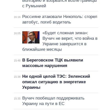
Болгарию и взорвался возле границы
с Румынией
Россияне атаковали Никополь: сгорел
16:16
автобус, погиб водитель
«Будет сложная зима»:
16:05
Вучич не верит, что война в
Украине завершится в
ближайшие месяцы
В Береговском ТЦК выявили
15:48
массовые нарушения
Ни одной целой ТЭС: Зеленский
15:38
описал ситуацию в энергетике
Украины
Вучич пообещал поддерживать
15:35
Украину на пути в ЕС