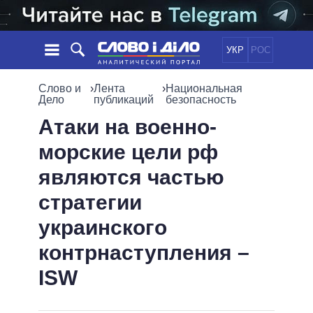
УКР
РОС
НОВОСТИ
Слово и
›
Лента
›
Национальная
Дело
публикаций
безопасность
ОБЕЩАНИЯ
ЛЕНТА
ПОЛИТИКА
Атаки на военно-
СОБЫТИЯ
ЭКОНОМИКА
морские цели рф
ПОЛИТИКИ
СТАТЬИ
ОБЩЕСТВО
являются частью
ИНФОГРАФИКА
МНЕНИЯ
МИР
ВСЕ ПОЛИТИКИ
стратегии
ОБЗОРЫ
ПРЕЗИДЕНТ И ОФИС
ВИДЕО
украинского
ДАЙДЖЕСТЫ
ВЕРХОВНАЯ РАДА
ПОДДЕРЖАТЬ
КАБИНЕТ МИНИСТРОВ
контрнаступления –
ГЛАВЫ ОБЛАДМИНИСТРАЦИЙ
ISW
СРАВНЕНИЕ ПОЛИТИКОВ
МЭРЫ
ВСЕ ПЕРСОНЫ