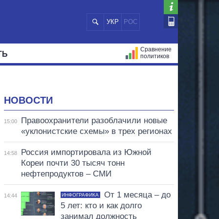
УКР
РОС
Сравнение
ТЬ
политиков
СТРАЦИЙ
МЭРЫ
ВСЕ ПЕРСОНЫ
НОВОСТИ
Правоохранители разоблачили новые
15:00
«уклонистские схемы» в трех регионах
Россия импортировала из Южной
14:58
Кореи почти 30 тысяч тонн
нефтепродуктов – СМИ
От 1 месяца – до
ИНФОГРАФИКА
14:44
5 лет: кто и как долго
занимал должность