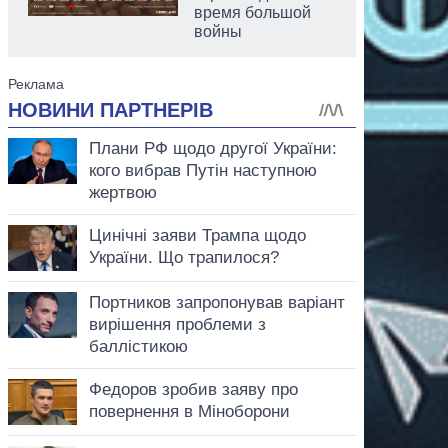
время большой
войны