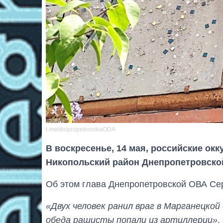
t.me/dnipropetrovskaODA
В воскресенье, 14 мая, российские ок
Никопольский район Днепропетровской
Об этом глава Днепропетровской ОВА Сер
«Двух человек ранил враг в Марганецкой
обеда рашисты попали из артиллерии»
,