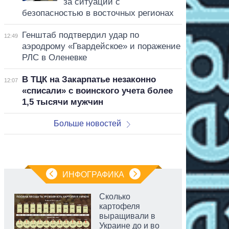
за ситуации с
безопасностью в восточных регионах
Генштаб подтвердил удар по
12:49
аэродрому «Гвардейское» и поражение
РЛС в Оленевке
В ТЦК на Закарпатье незаконно
12:07
«списали» с воинского учета более
1,5 тысячи мужчин
Больше новостей
ИНФОГРАФИКА
Сколько
картофеля
выращивали в
Украине до и во