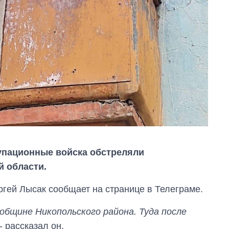
купационные войска обстреляли
 области.
гей Лысак сообщает на странице в Телеграме.
Экономика ИИ-
гигантов: сколько
 общине Никопольского района. Туда после
стоят и
 - рассказал он.
зарабатывают