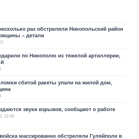
несколько раз обстреляли Никопольский район
овщины – детали
27
ударили по Никополю из тяжелой артиллерии,
ый
2
ломки сбитой ракеты упали на жилой дом,
щина
8
здаются звуки взрывов, сообщают о работе
3, 22:40
 войска массированно обстреляли Гуляйполе в