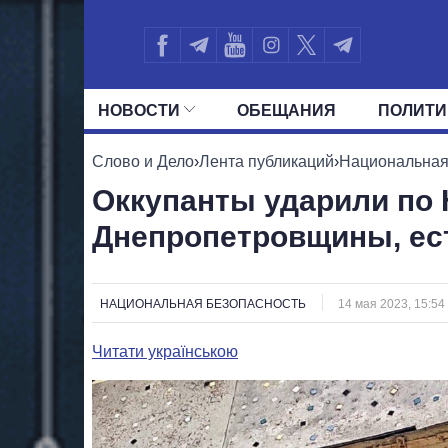
НОВОСТИ
ОБЕЩАНИЯ
ПОЛИТИ
ВСЕ ПОЛИТИКИ
ПРЕЗИДЕНТ И ОФ
Слово и Дело
›
Лента публикаций
›
Национальная
Оккупанты ударили по
Днепропетровщины, ес
НАЦИОНАЛЬНАЯ БЕЗОПАСНОСТЬ
14 мая 2023, 15:54
Читати українською