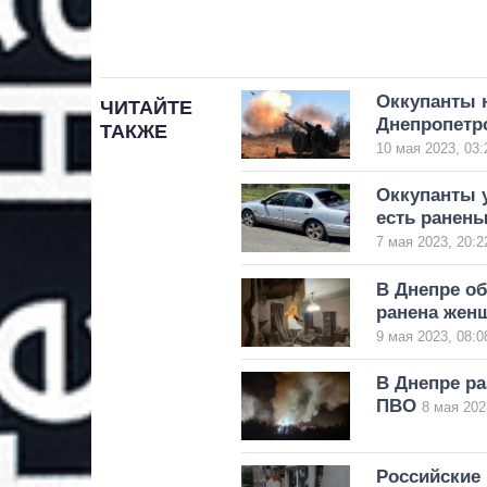
Оккупанты 
ЧИТАЙТЕ
Днепропетр
ТАКЖЕ
10 мая 2023, 03:
Оккупанты 
есть ранен
7 мая 2023, 20:2
В Днепре об
ранена жен
9 мая 2023, 08:0
В Днепре ра
ПВО
8 мая 202
Российские