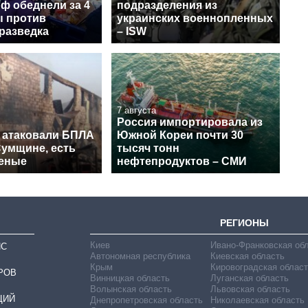
ф обеднели за 4
подразделения из
ы против
украинских военнопленных
разведка
– ISW
7 августа
Россия импортировала из
 атаковали БПЛА
Южной Кореи почти 30
Сумщине, есть
тысяч тонн
еные
нефтепродуктов – СМИ
РЕГИОНЫ
Киев
Ивано-Франковская об
ИС
Автономная республика
Киевская область
Крым
Кировоградская област
РОВ
Винницкая область
Луганская область
Волынская область
Львовская область
ЦИЙ
Днепропетровская область
Николаевская область