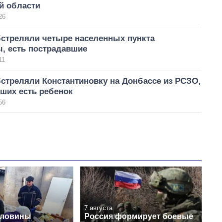
й области
26
бстреляли четыре населенных пункта
, есть пострадавшие
11
стреляли Константиновку на Донбассе из РСЗО,
ших есть ребенок
56
7 августа
оловины
Россия формирует боевые