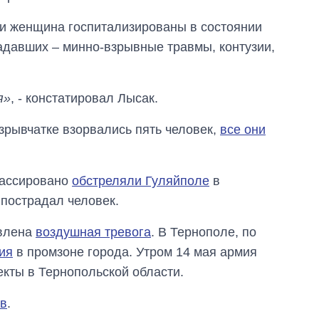
OpenAI и Anthropic
 и женщина госпитализированы в состоянии
радавших – минно-взрывные травмы, контузии,
я»
, - констатировал Лысак.
зрывчатке взорвались пять человек,
все они
 массировано
обстреляли Гуляйполе
в
 пострадал человек.
явлена
воздушная тревога
. В Тернополе, по
ия
в промзоне города. Утром 14 мая армия
кты в Тернопольской области.
ов
.