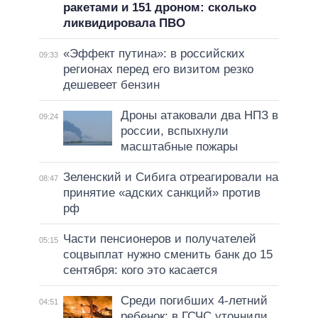
ракетами и 151 дроном: сколько
ликвидировала ПВО
«Эффект путина»: в российских
09:33
регионах перед его визитом резко
дешевеет бензин
Дроны атаковали два НПЗ в
09:24
россии, вспыхнули
масштабные пожары
Зеленский и Сибига отреагировали на
08:47
принятие «адских санкций» против
рф
Части пенсионеров и получателей
05:15
соцвыплат нужно сменить банк до 15
сентября: кого это касается
Среди погибших 4-летний
04:51
ребенок: в ГСЧС уточнили