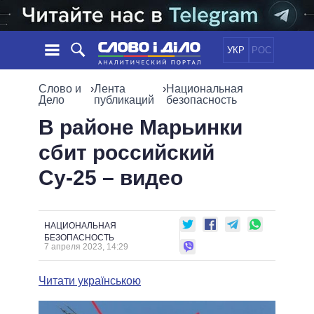
УКР
РОС
НОВОСТИ
Слово и
›
Лента
›
Национальная
Дело
публикаций
безопасность
ОБЕЩАНИЯ
ЛЕНТА
ПОЛИТИКА
В районе Марьинки
СОБЫТИЯ
ЭКОНОМИКА
сбит российский
ПОЛИТИКИ
СТАТЬИ
ОБЩЕСТВО
Су-25 – видео
ИНФОГРАФИКА
МНЕНИЯ
МИР
ВСЕ ПОЛИТИКИ
ОБЗОРЫ
ПРЕЗИДЕНТ И ОФИС
ВИДЕО
ДАЙДЖЕСТЫ
ВЕРХОВНАЯ РАДА
НАЦИОНАЛЬНАЯ
БЕЗОПАСНОСТЬ
ПОДДЕРЖАТЬ
КАБИНЕТ МИНИСТРОВ
7 апреля 2023, 14:29
ГЛАВЫ ОБЛАДМИНИСТРАЦИЙ
СРАВНЕНИЕ ПОЛИТИКОВ
Читати українською
МЭРЫ
ВСЕ ПЕРСОНЫ