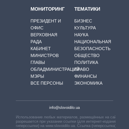
МОНИТОРИНГ
ТЕМАТИКИ
ПРЕЗИДЕНТ И
БИЗНЕС
ОФИС
КУЛЬТУРА
ВЕРХОВНАЯ
НАУКА
РАДА
НАЦИОНАЛЬНАЯ
КАБИНЕТ
БЕЗОПАСНОСТЬ
МИНИСТРОВ
ОБЩЕСТВО
ГЛАВЫ
ПОЛИТИКА
ОБЛАДМИНИСТРАЦИЙ
ПРАВО
МЭРЫ
ФИНАНСЫ
ВСЕ ПЕРСОНЫ
ЭКОНОМИКА
info@slovoidilo.ua
Использование любых материалов, размещённых на сайте,
разрешается при указании ссылки (для интернет-изданий —
гиперссылки) на www.slovoidilo.ua. Ссылка (гиперссылка)