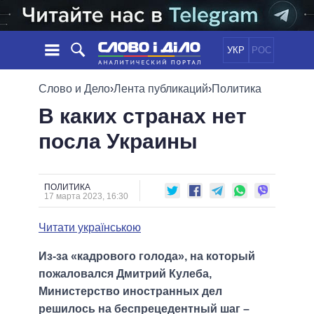
УКР
РОС
НОВОСТИ
Слово и Дело
›
Лента публикаций
›
Политика
В каких странах нет
ОБЕЩАНИЯ
ЛЕНТА
ПОЛИТИКА
посла Украины
СОБЫТИЯ
ЭКОНОМИКА
ПОЛИТИКИ
СТАТЬИ
ОБЩЕСТВО
ИНФОГРАФИКА
МНЕНИЯ
МИР
ВСЕ ПОЛИТИКИ
ПОЛИТИКА
17 марта 2023, 16:30
ОБЗОРЫ
ПРЕЗИДЕНТ И ОФИС
ВИДЕО
ДАЙДЖЕСТЫ
ВЕРХОВНАЯ РАДА
Читати українською
ПОДДЕРЖАТЬ
КАБИНЕТ МИНИСТРОВ
Из-за «кадрового голода», на который
ГЛАВЫ ОБЛАДМИНИСТРАЦИЙ
СРАВНЕНИЕ ПОЛИТИКОВ
пожаловался Дмитрий Кулеба,
МЭРЫ
Министерство иностранных дел
ВСЕ ПЕРСОНЫ
решилось на беспрецедентный шаг –