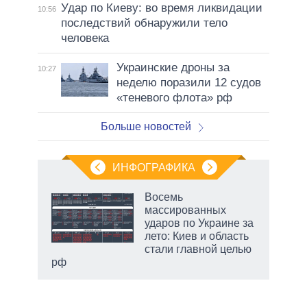
Удар по Киеву: во время ликвидации
10:56
последствий обнаружили тело
человека
Украинские дроны за
10:27
неделю поразили 12 судов
«теневого флота» рф
Больше новостей
ИНФОГРАФИКА
еля
Восемь
массированных
ударов по Украине за
лето: Киев и область
стали главной целью
рф