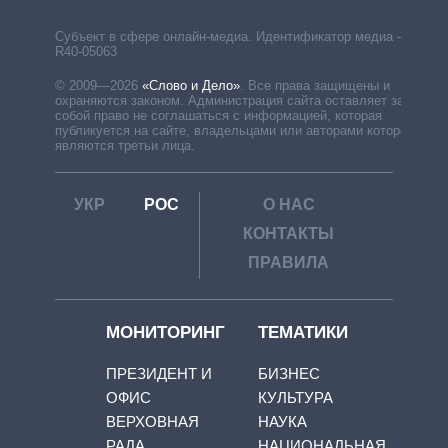
Субъект в сфере онлайн-медиа. Идентификатор медиа –
R40-05063
© 2009—2026
«Слово и Дело»
.
Все права защищены и
охраняются законом. Администрация сайта оставляет за
собой право не соглашаться с информацией, которая
публикуется на сайте, владельцами или авторами которой
являются третьи лица.
УКР
РОС
О НАС
КОНТАКТЫ
ПРАВИЛА
МОНИТОРИНГ
ТЕМАТИКИ
ПРЕЗИДЕНТ И
БИЗНЕС
ОФИС
КУЛЬТУРА
ВЕРХОВНАЯ
НАУКА
РАДА
НАЦИОНАЛЬНАЯ