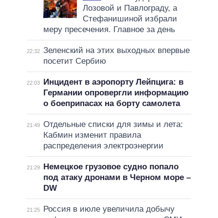
Лозовой и Павлограду, а
Стефанишиной избрали
меру пресечения. Главное за день
Зеленский на этих выходных впервые
22:32
посетит Сербию
Инцидент в аэропорту Лейпцига: в
22:03
Германии опровергли информацию
о боеприпасах на борту самолета
Отдельные списки для зимы и лета:
21:49
Кабмин изменит правила
распределения электроэнергии
Немецкое грузовое судно попало
21:29
под атаку дронами в Черном море –
DW
Россия в июле увеличила добычу
21:25