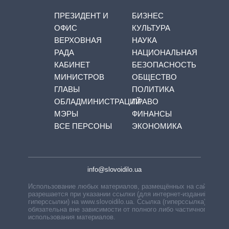
ПРЕЗИДЕНТ И
БИЗНЕС
ОФИС
КУЛЬТУРА
ВЕРХОВНАЯ
НАУКА
РАДА
НАЦИОНАЛЬНАЯ
КАБИНЕТ
БЕЗОПАСНОСТЬ
МИНИСТРОВ
ОБЩЕСТВО
ГЛАВЫ
ПОЛИТИКА
ОБЛАДМИНИСТРАЦИЙ
ПРАВО
МЭРЫ
ФИНАНСЫ
ВСЕ ПЕРСОНЫ
ЭКОНОМИКА
info@slovoidilo.ua
Использование любых материалов, размещённых на сайте,
разрешается при указании ссылки (для интернет-изданий —
гиперссылки) на www.slovoidilo.ua. Ссылка (гиперссылка)
обязательна вне зависимости от полного либо частичного
использования материалов.