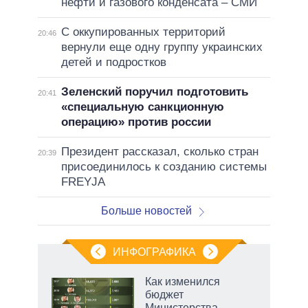
нефти и газового конденсата – СМИ
С оккупированных территорий
20:46
вернули еще одну группу украинских
детей и подростков
Зеленский поручил подготовить
20:41
«специальную санкционную
операцию» против россии
Президент рассказал, сколько стран
20:39
присоединилось к созданию системы
FREYJA
Больше новостей
ИНФОГРАФИКА
рифы
Как изменился
у в
бюджет
 на
Министерства