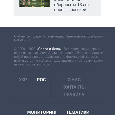
обороны за 13 лет
войны с россией
Субъект в сфере онлайн-медиа. Идентификатор медиа –
R40-05063
© 2009—2026
«Слово и Дело»
.
Все права защищены и
охраняются законом. Администрация сайта оставляет за
собой право не соглашаться с информацией, которая
публикуется на сайте, владельцами или авторами которой
являются третьи лица.
УКР
РОС
О НАС
КОНТАКТЫ
ПРАВИЛА
МОНИТОРИНГ
ТЕМАТИКИ