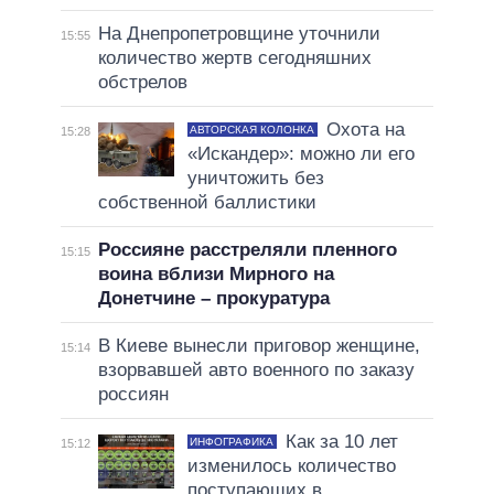
На Днепропетровщине уточнили
15:55
количество жертв сегодняшних
обстрелов
Охота на
АВТОРСКАЯ КОЛОНКА
15:28
«Искандер»: можно ли его
уничтожить без
собственной баллистики
Россияне расстреляли пленного
15:15
воина вблизи Мирного на
Донетчине – прокуратура
В Киеве вынесли приговор женщине,
15:14
взорвавшей авто военного по заказу
россиян
Как за 10 лет
ИНФОГРАФИКА
15:12
изменилось количество
поступающих в