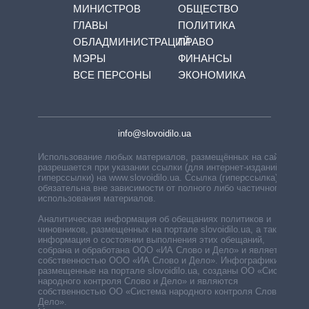
МИНИСТРОВ
ОБЩЕСТВО
ГЛАВЫ
ПОЛИТИКА
ОБЛАДМИНИСТРАЦИЙ
ПРАВО
МЭРЫ
ФИНАНСЫ
ВСЕ ПЕРСОНЫ
ЭКОНОМИКА
info@slovoidilo.ua
Использование любых материалов, размещённых на сайте,
разрешается при указании ссылки (для интернет-изданий —
гиперссылки) на www.slovoidilo.ua. Ссылка (гиперссылка)
обязательна вне зависимости от полного либо частичного
использования материалов.
Аналитическая информация об обещаниях политиков и
чиновников, размещенных на портале slovoidilo.ua, а также
информация о состоянии выполнения этих обещаний,
собрана и обработана ООО «ИА Слово и Дело» и является
собственностью ООО «ИА Слово и Дело». Инфографики,
размещенные на портале slovoidilo.ua, созданы ОО «Система
народного контроля Слово и Дело» и являются
собственностью ОО «Система народного контроля Слово и
Дело».