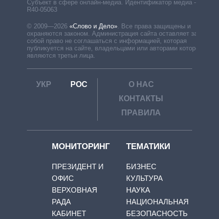
Субъект в сфере онлайн-медиа. Идентификатор медиа –
R40-05063
© 2009—2026
«Слово и Дело»
.
Все права защищены и
охраняются законом. Администрация сайта оставляет за
собой право не соглашаться с информацией, которая
публикуется на сайте, владельцами или авторами которой
являются третьи лица.
УКР
РОС
О НАС
КОНТАКТЫ
ПРАВИЛА
МОНИТОРИНГ
ТЕМАТИКИ
ПРЕЗИДЕНТ И
БИЗНЕС
ОФИС
КУЛЬТУРА
ВЕРХОВНАЯ
НАУКА
РАДА
НАЦИОНАЛЬНАЯ
КАБИНЕТ
БЕЗОПАСНОСТЬ